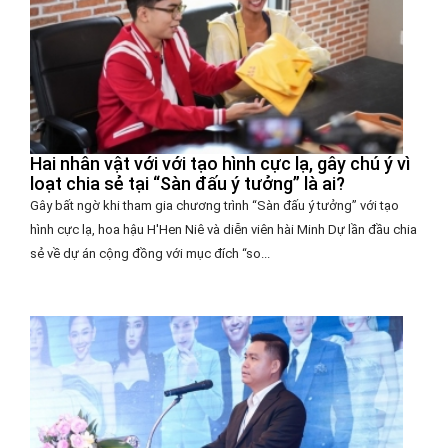
Hai nhân vật với với tạo hình cực lạ, gây chú ý vì
loạt chia sẻ tại “Sàn đấu ý tưởng” là ai?
Gây bất ngờ khi tham gia chương trình “Sàn đấu ý tưởng” với tạo
hình cực lạ, hoa hậu H'Hen Niê và diễn viên hài Minh Dự lần đầu chia
sẻ về dự án cộng đồng với mục đích “so...