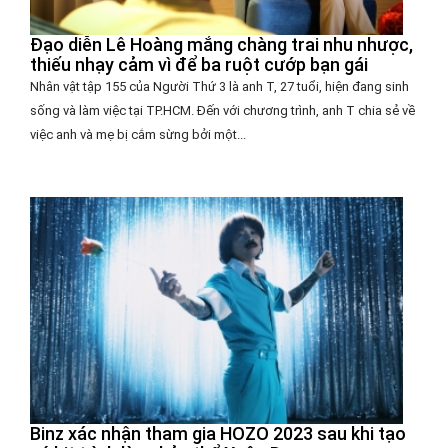
Đạo diễn Lê Hoàng mắng chàng trai nhu nhược,
thiếu nhạy cảm vì để ba ruột cướp bạn gái
Nhân vật tập 155 của Người Thứ 3 là anh T, 27 tuổi, hiện đang sinh
sống và làm việc tại TP.HCM. Đến với chương trình, anh T chia sẻ về
việc anh và mẹ bị cắm sừng bởi một...
Binz xác nhận tham gia HOZO 2023 sau khi tạo