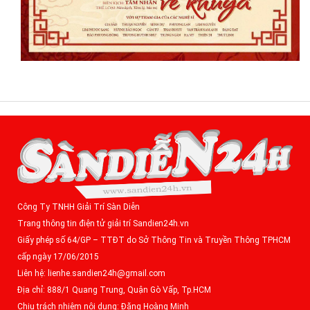
Công Ty TNHH Giải Trí Sàn Diễn
Trang thông tin điện tử giải trí Sandien24h.vn
Giấy phép số 64/GP – TTĐT do Sở Thông Tin và Truyền Thông TPHCM
cấp ngày 17/06/2015
Liên hệ: lienhe.sandien24h@gmail.com
Địa chỉ: 888/1 Quang Trung, Quận Gò Vấp, Tp.HCM
Chịu trách nhiệm nội dung: Đặng Hoàng Minh