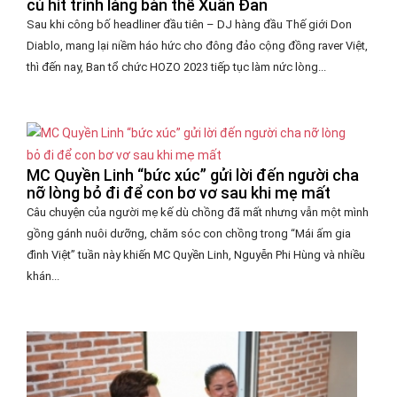
cú hit trình làng bản thể Xuân Đan
Sau khi công bố headliner đầu tiên – DJ hàng đầu Thế giới Don
Diablo, mang lại niềm háo hức cho đông đảo cộng đồng raver Việt,
thì đến nay, Ban tổ chức HOZO 2023 tiếp tục làm nức lòng...
MC Quyền Linh “bức xúc” gửi lời đến người cha
nỡ lòng bỏ đi để con bơ vơ sau khi mẹ mất
Câu chuyện của người mẹ kế dù chồng đã mất nhưng vẫn một mình
gồng gánh nuôi dưỡng, chăm sóc con chồng trong “Mái ấm gia
đình Việt” tuần này khiến MC Quyền Linh, Nguyễn Phi Hùng và nhiều
khán...