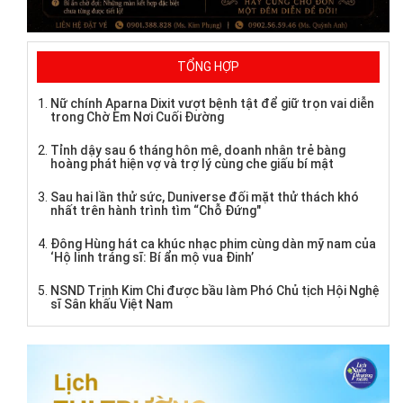
TỔNG HỢP
Nữ chính Aparna Dixit vượt bệnh tật để giữ trọn vai diễn
trong Chờ Em Nơi Cuối Đường
Tỉnh dậy sau 6 tháng hôn mê, doanh nhân trẻ bàng
hoàng phát hiện vợ và trợ lý cùng che giấu bí mật
Sau hai lần thử sức, Duniverse đối mặt thử thách khó
nhất trên hành trình tìm “Chỗ Đứng"
Đông Hùng hát ca khúc nhạc phim cùng dàn mỹ nam của
‘Hộ linh tráng sĩ: Bí ẩn mộ vua Đinh’
NSND Trịnh Kim Chi được bầu làm Phó Chủ tịch Hội Nghệ
sĩ Sân khấu Việt Nam