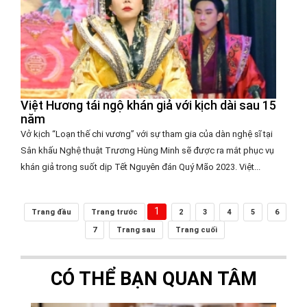
Việt Hương tái ngộ khán giả với kịch dài sau 15
năm
Vở kịch “Loạn thế chi vương” với sự tham gia của dàn nghệ sĩ tại
Sân khấu Nghệ thuật Trương Hùng Minh sẽ được ra mắt phục vụ
khán giả trong suốt dịp Tết Nguyên đán Quý Mão 2023. Việt...
1
Trang đầu
Trang trước
2
3
4
5
6
7
Trang sau
Trang cuối
CÓ THỂ BẠN QUAN TÂM