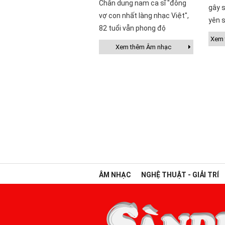
Chân dung nam ca sĩ "đông
gây s
vợ con nhất làng nhạc Việt",
yên s
82 tuổi vẫn phong độ
Xem t
Xem thêm Âm nhạc
ÂM NHẠC
NGHỆ THUẬT - GIẢI TRÍ