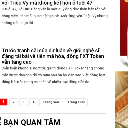
với Triệu Vy mà không kết hôn ở tuổi 47
Ở tuổi 47, Tô Hữu Bằng vẫn là một quý ông độc thân bận rộn với
công việc, các mối quan hệ bạn bè. Anh từng yêu Triệu Vy nhưng
không dám ngỏ lời.
Trước tranh cãi của dư luận về giới nghệ sĩ
đăng tải bài về tiền mã hóa, đồng FXT Token
vẫn tăng cao
Diễn biến không ai ngờ tới, giá trị đồng FXT Token tăng chóng
mặt được dân tình đổ xô mua sau ồn ào dàn sao Việt đồng loạt
đăng bài trên trang cá nhân về nhiều loại đồng tiền ảo.
1
2
3
4
Trang sau
Trang cuối
Ể BẠN QUAN TÂM