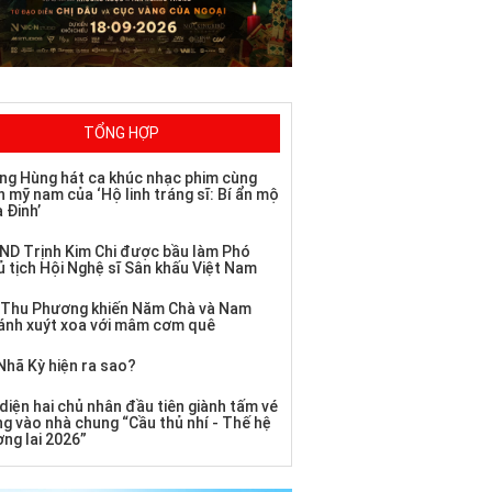
TỔNG HỢP
ng Hùng hát ca khúc nhạc phim cùng
 mỹ nam của ‘Hộ linh tráng sĩ: Bí ẩn mộ
 Đinh’
ND Trịnh Kim Chi được bầu làm Phó
ủ tịch Hội Nghệ sĩ Sân khấu Việt Nam
 Thu Phương khiến Năm Chà và Nam
ánh xuýt xoa với mâm cơm quê
Nhã Kỳ hiện ra sao?
diện hai chủ nhân đầu tiên giành tấm vé
ng vào nhà chung “Cầu thủ nhí - Thế hệ
ơng lai 2026”