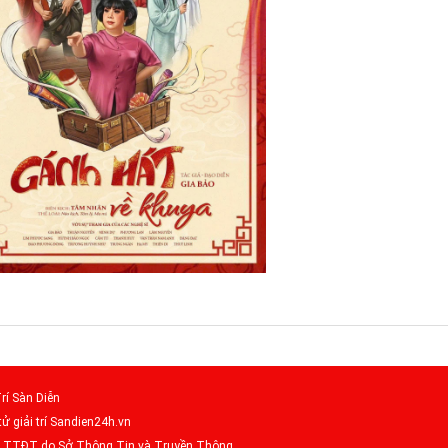
rí Sàn Diễn
tử giải trí Sandien24h.vn
– TTĐT do Sở Thông Tin và Truyền Thông