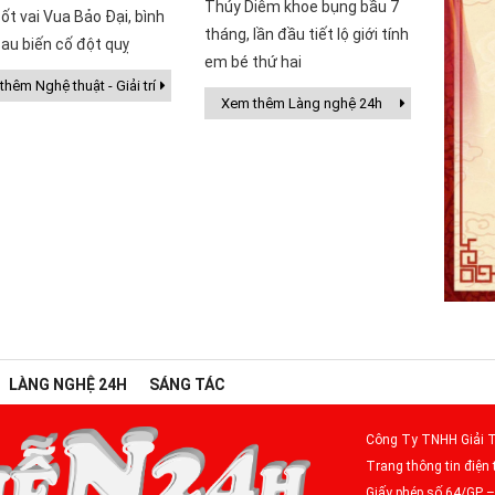
Thúy Diễm khoe bụng bầu 7
ốt vai Vua Bảo Đại, bình
tháng, lần đầu tiết lộ giới tính
au biến cố đột quỵ
em bé thứ hai
hêm Nghệ thuật - Giải trí
Xem thêm Làng nghệ 24h
LÀNG NGHỆ 24H
SÁNG TÁC
Công Ty TNHH Giải T
Trang thông tin điện 
Giấy phép số 64/GP 