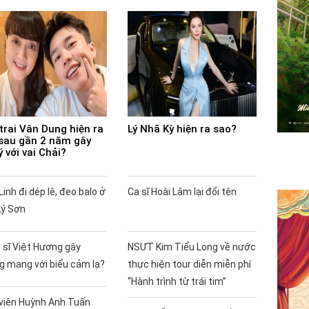
trai Vân Dung hiện ra
Lý Nhã Kỳ hiện ra sao?
sau gần 2 năm gây
ý với vai Chải?
Linh đi dép lê, đeo balo ở
Ca sĩ Hoài Lâm lại đổi tên
Lý Sơn
 sĩ Việt Hương gây
NSƯT Kim Tiểu Long về nước
g mang với biểu cảm lạ?
thực hiện tour diễn miễn phí
“Hành trình từ trái tim”
 viên Huỳnh Anh Tuấn