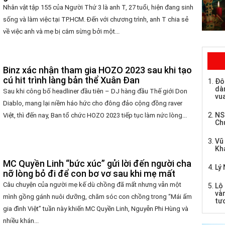
Nhân vật tập 155 của Người Thứ 3 là anh T, 27 tuổi, hiện đang sinh
sống và làm việc tại TP.HCM. Đến với chương trình, anh T chia sẻ
về việc anh và mẹ bị cắm sừng bởi một...
Binz xác nhận tham gia HOZO 2023 sau khi tạo
cú hit trình làng bản thể Xuân Đan
Đô
dàn
Sau khi công bố headliner đầu tiên – DJ hàng đầu Thế giới Don
vua
Diablo, mang lại niềm háo hức cho đông đảo cộng đồng raver
NS
Việt, thì đến nay, Ban tổ chức HOZO 2023 tiếp tục làm nức lòng...
Ch
Vũ
Kh
MC Quyền Linh “bức xúc” gửi lời đến người cha
Lý 
nỡ lòng bỏ đi để con bơ vơ sau khi mẹ mất
Câu chuyện của người mẹ kế dù chồng đã mất nhưng vẫn một
Lộ 
và
mình gồng gánh nuôi dưỡng, chăm sóc con chồng trong “Mái ấm
tư
gia đình Việt” tuần này khiến MC Quyền Linh, Nguyễn Phi Hùng và
nhiều khán...