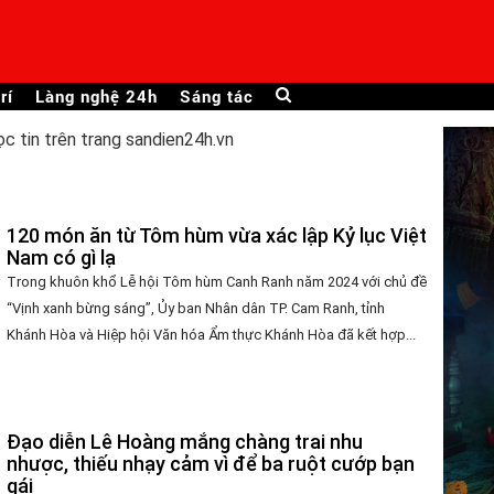
rí
Làng nghệ 24h
Sáng tác
ọc tin trên trang sandien24h.vn
120 món ăn từ Tôm hùm vừa xác lập Kỷ lục Việt
Nam có gì lạ
Trong khuôn khổ Lễ hội Tôm hùm Canh Ranh năm 2024 với chủ đề
“Vịnh xanh bừng sáng”, Ủy ban Nhân dân TP. Cam Ranh, tỉnh
Khánh Hòa và Hiệp hội Văn hóa Ẩm thực Khánh Hòa đã kết hợp...
Đạo diễn Lê Hoàng mắng chàng trai nhu
nhược, thiếu nhạy cảm vì để ba ruột cướp bạn
gái