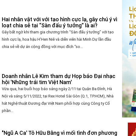
Hai nhân vật với với tạo hình cực lạ, gây chú ý vì
loạt chia sẻ tại “Sàn đấu ý tưởng” là ai?
Gây bất ngờ khi tham gia chương trình “Sàn đấu ý tưởng” với tạo
hình cực lạ, hoa hậu H'Hen Niê và diễn viên hài Minh Dự lần đầu
chia sẻ về dự án cộng đồng với mục đích “so...
Doanh nhân Lê Kim tham dự Họp báo Đại nhạc
hội 'Những trái tim Việt Nam'
Vừa qua, hai buổi họp báo sáng ngày 2/11 tại Quận Ba Đình, Hà
Nội và sáng 5/11/2022, tại Rex Hotel Sài Gòn (Q.1, TP.HCM), Nhà
hát Nghệ thuật Đương đại Việt Nam phối hợp cùng Công ty Cổ
phần...
"Ngũ A Ca' Tô Hữu Bằng vì mối tình đơn phương