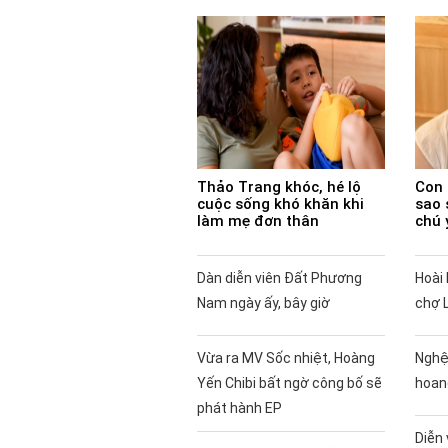
Thảo Trang khóc, hé lộ
Con 
cuộc sống khó khăn khi
sao 
làm mẹ đơn thân
chú 
Dàn diễn viên Đất Phương
Hoài 
Nam ngày ấy, bây giờ
chợ 
Vừa ra MV Sốc nhiệt, Hoàng
Nghệ
Yến Chibi bất ngờ công bố sẽ
hoan
phát hành EP
Diễn