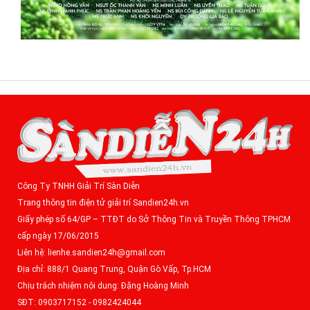
Công Ty TNHH Giải Trí Sàn Diễn
Trang thông tin điện tử giải trí Sandien24h.vn
Giấy phép số 64/GP – TTĐT do Sở Thông Tin và Truyền Thông TPHCM
cấp ngày 17/06/2015
Liên hệ: lienhe.sandien24h@gmail.com
Địa chỉ: 888/1 Quang Trung, Quận Gò Vấp, Tp.HCM
Chịu trách nhiệm nội dung: Đặng Hoàng Minh
SĐT: 0903717152 - 0982424044