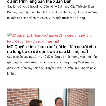
cú hit trình làng bản thể Xuân Đan
Sau khi công bố headliner đầu tiên – DJ hàng đầu Thế giới Don
Diablo, mang lại niềm háo hức cho đông đảo cộng đồng raver Việt,
thì đến nay, Ban tổ chức HOZO 2023 tiếp tục làm nức lòng...
MC Quyền Linh “bức xúc” gửi lời đến người cha
nỡ lòng bỏ đi để con bơ vơ sau khi mẹ mất
Câu chuyện của người mẹ kế dù chồng đã mất nhưng vẫn một mình
gồng gánh nuôi dưỡng, chăm sóc con chồng trong “Mái ấm gia
đình Việt” tuần này khiến MC Quyền Linh, Nguyễn Phi Hùng và nhiều
khán...