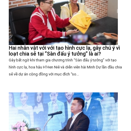
Hai nhân vật với với tạo hình cực lạ, gây chú ý vì
loạt chia sẻ tại “Sàn đấu ý tưởng” là ai?
Gây bất ngờ khi tham gia chương trình “Sàn đấu ý tưởng” với tạo
hình cực lạ, hoa hậu H'Hen Niê và diễn viên hài Minh Dự lần đầu chia
sẻ về dự án cộng đồng với mục đích “so...