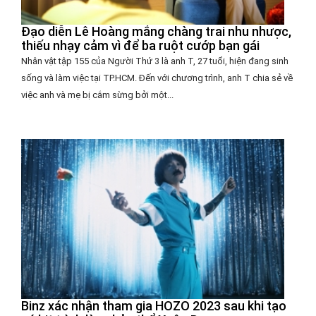
Đạo diễn Lê Hoàng mắng chàng trai nhu nhược,
thiếu nhạy cảm vì để ba ruột cướp bạn gái
Nhân vật tập 155 của Người Thứ 3 là anh T, 27 tuổi, hiện đang sinh
sống và làm việc tại TP.HCM. Đến với chương trình, anh T chia sẻ về
việc anh và mẹ bị cắm sừng bởi một...
Binz xác nhận tham gia HOZO 2023 sau khi tạo