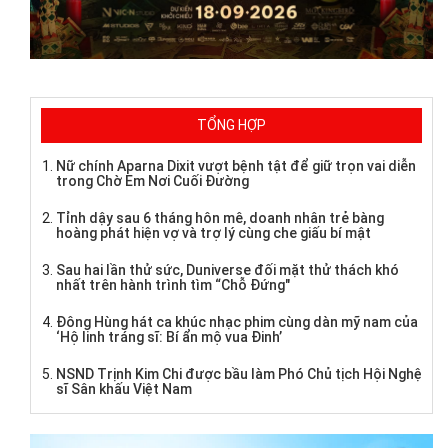
TỔNG HỢP
Nữ chính Aparna Dixit vượt bệnh tật để giữ trọn vai diễn
trong Chờ Em Nơi Cuối Đường
Tỉnh dậy sau 6 tháng hôn mê, doanh nhân trẻ bàng
hoàng phát hiện vợ và trợ lý cùng che giấu bí mật
Sau hai lần thử sức, Duniverse đối mặt thử thách khó
nhất trên hành trình tìm “Chỗ Đứng"
Đông Hùng hát ca khúc nhạc phim cùng dàn mỹ nam của
‘Hộ linh tráng sĩ: Bí ẩn mộ vua Đinh’
NSND Trịnh Kim Chi được bầu làm Phó Chủ tịch Hội Nghệ
sĩ Sân khấu Việt Nam