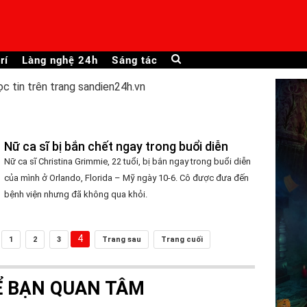
rí
Làng nghệ 24h
Sáng tác
ọc tin trên trang sandien24h.vn
Nữ ca sĩ bị bắn chết ngay trong buổi diễn
Nữ ca sĩ Christina Grimmie, 22 tuổi, bị bắn ngay trong buổi diễn
của mình ở Orlando, Florida – Mỹ ngày 10-6. Cô được đưa đến
bệnh viện nhưng đã không qua khỏi.
4
1
2
3
Trang sau
Trang cuối
Ể BẠN QUAN TÂM