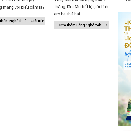
 sĩ Việt Hương gây
tháng, lần đầu tiết lộ giới tính
g mang với biểu cảm lạ?
em bé thứ hai
hêm Nghệ thuật - Giải trí
Xem thêm Làng nghệ 24h