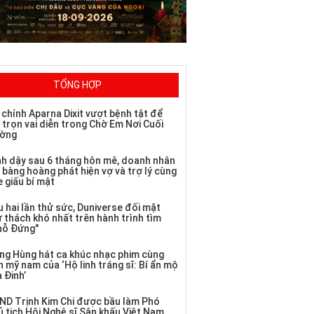
TỔNG HỢP
 chính Aparna Dixit vượt bệnh tật để
 trọn vai diễn trong Chờ Em Nơi Cuối
ờng
nh dậy sau 6 tháng hôn mê, doanh nhân
 bàng hoàng phát hiện vợ và trợ lý cùng
 giấu bí mật
 hai lần thử sức, Duniverse đối mặt
ử thách khó nhất trên hành trình tìm
hỗ Đứng"
ng Hùng hát ca khúc nhạc phim cùng
 mỹ nam của ‘Hộ linh tráng sĩ: Bí ẩn mộ
 Đinh’
ND Trịnh Kim Chi được bầu làm Phó
ủ tịch Hội Nghệ sĩ Sân khấu Việt Nam