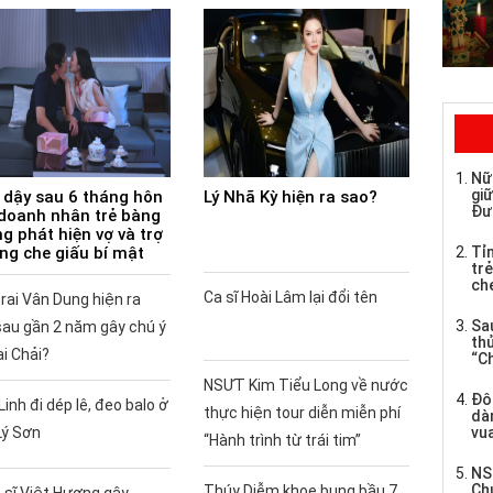
Nữ
giữ
 dậy sau 6 tháng hôn
Lý Nhã Kỳ hiện ra sao?
Đư
doanh nhân trẻ bàng
g phát hiện vợ và trợ
ùng che giấu bí mật
Tỉ
trẻ
che
Ca sĩ Hoài Lâm lại đổi tên
rai Vân Dung hiện ra
Sau
sau gần 2 năm gây chú ý
th
ai Chải?
“C
NSƯT Kim Tiểu Long về nước
Đô
Linh đi dép lê, đeo balo ở
thực hiện tour diễn miễn phí
dàn
Lý Sơn
vua
“Hành trình từ trái tim”
NS
Ch
Thúy Diễm khoe bụng bầu 7