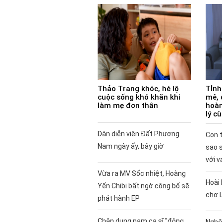
Thảo Trang khóc, hé lộ
Tỉnh
cuộc sống khó khăn khi
mê, 
làm mẹ đơn thân
hoàn
lý c
Dàn diễn viên Đất Phương
Con t
Nam ngày ấy, bây giờ
sao 
với v
Vừa ra MV Sốc nhiệt, Hoàng
Hoài 
Yến Chibi bất ngờ công bố sẽ
chợ 
phát hành EP
Chân dung nam ca sĩ "đông