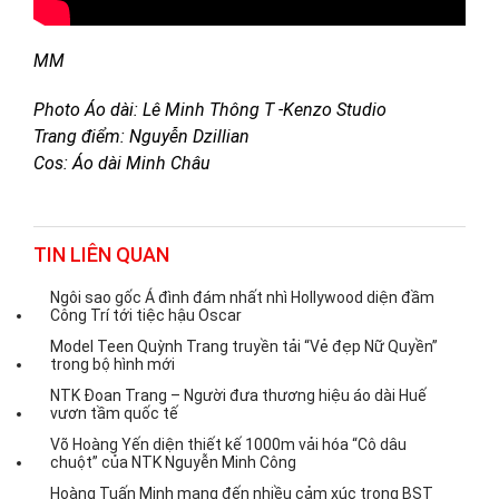
MM
Photo Áo dài: Lê Minh Thông T -Kenzo Studio
Trang điểm: Nguyễn Dzillian
Cos: Áo dài Minh Châu
TIN LIÊN QUAN
Ngôi sao gốc Á đình đám nhất nhì Hollywood diện đầm
Công Trí tới tiệc hậu Oscar
Model Teen Quỳnh Trang truyền tải “Vẻ đẹp Nữ Quyền”
trong bộ hình mới
NTK Đoan Trang – Người đưa thương hiệu áo dài Huế
vươn tầm quốc tế
Võ Hoàng Yến diện thiết kế 1000m vải hóa “Cô dâu
chuột” của NTK Nguyễn Minh Công
Hoàng Tuấn Minh mang đến nhiều cảm xúc trong BST