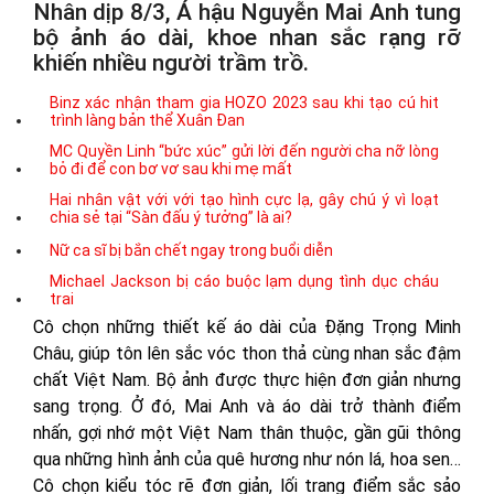
Nhân dịp 8/3, Á hậu Nguyễn Mai Anh tung
bộ ảnh áo dài, khoe nhan sắc rạng rỡ
khiến nhiều người trầm trồ.
Binz xác nhận tham gia HOZO 2023 sau khi tạo cú hit
trình làng bản thể Xuân Đan
MC Quyền Linh “bức xúc” gửi lời đến người cha nỡ lòng
bỏ đi để con bơ vơ sau khi mẹ mất
Hai nhân vật với với tạo hình cực lạ, gây chú ý vì loạt
chia sẻ tại “Sàn đấu ý tưởng” là ai?
Nữ ca sĩ bị bắn chết ngay trong buổi diễn
Michael Jackson bị cáo buộc lạm dụng tình dục cháu
trai
Cô chọn những thiết kế áo dài của Đặng Trọng Minh
Châu, giúp tôn lên sắc vóc thon thả cùng nhan sắc đậm
chất Việt Nam. Bộ ảnh được thực hiện đơn giản nhưng
sang trọng. Ở đó, Mai Anh và áo dài trở thành điểm
nhấn, gợi nhớ một Việt Nam thân thuộc, gần gũi thông
qua những hình ảnh của quê hương như nón lá, hoa sen…
Cô chọn kiểu tóc rẽ đơn giản, lối trang điểm sắc sảo