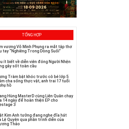
TỔNG HỢP
m vương Võ Minh Phụng ra mắt tập thơ
u tay “Nghiêng Trong Dòng Suối”
u ít biết về diễn viên đóng Người Nhện
ng gây sốt toàn cầu
ơng Tràm bật khóc trước cô bé lớp 5
m cha sống thực vật, anh trai 17 tuổi
 phụ hồ
ang Hùng MasterD cùng Liên Quân chạy
a 14 ngày để hoàn thiện EP cho
vestage 3
ật Kim Anh tưởng đang nghe đĩa hát
a Lệ Quyên qua phần trình diễn của
ương Thảo