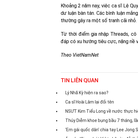
Khoảng 2 năm nay, việc ca sĩ Lệ Quyê
dư luận bàn tán. Các bình luận mắn
thường gây ra một số tranh cãi nhỏ.
Từ thời điểm gia nhập Threads, cô 
đáp có xu hướng tiêu cực, nặng nề v
Theo VietNamNet
TIN LIÊN QUAN
Lý Nhã Kỳ hiện ra sao?
Ca sĩ Hoài Lâm lại đổi tên
NSƯT Kim Tiểu Long về nước thực hiện
Thúy Diễm khoe bụng bầu 7 tháng, lần 
'Em gái quốc dân' chia tay Lee Jong 