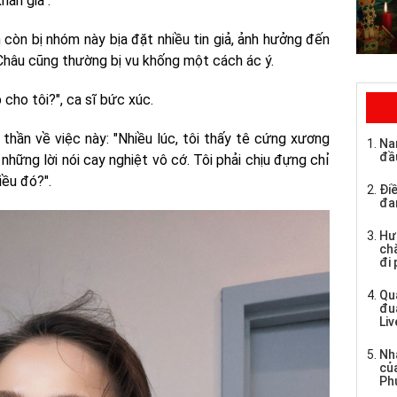
hán giả".
 còn bị nhóm này bịa đặt nhiều tin giả, ảnh hưởng đến
Châu cũng thường bị vu khống một cách ác ý.
 cho tôi?", ca sĩ bức xúc.
thần về việc này: "Nhiều lúc, tôi thấy tê cứng xương
Na
đầ
những lời nói cay nghiệt vô cớ. Tôi phải chịu đựng chỉ
iều đó?".
Điề
đa
Hư
chă
đi
Qu
đu
Li
Nh
củ
Ph