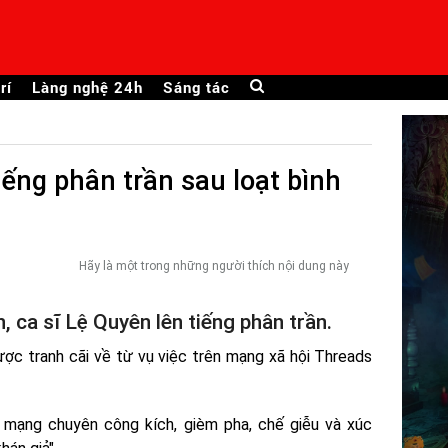
rí
Làng nghệ 24h
Sáng tác
iếng phân trần sau loạt bình
Hãy là một trong những người thích nội dung này
n, ca sĩ Lệ Quyên lên tiếng phân trần.
c tranh cãi về từ vụ việc trên mạng xã hội Threads
mạng chuyên công kích, gièm pha, chế giễu và xúc