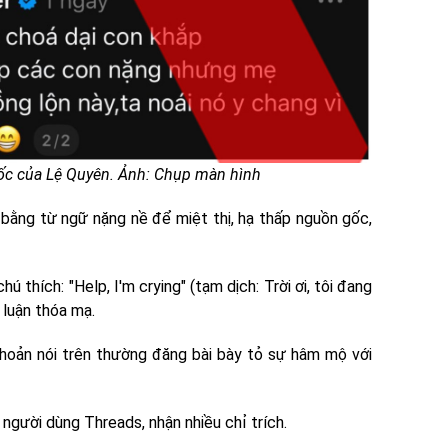
sốc của Lệ Quyên. Ảnh: Chụp màn hình
 bằng từ ngữ nặng nề để miệt thị, hạ thấp nguồn gốc,
hú thích: "Help, I'm crying" (tạm dịch: Trời ơi, tôi đang
h luận thóa mạ.
khoản nói trên thường đăng bài bày tỏ sự hâm mộ với
người dùng Threads, nhận nhiều chỉ trích.