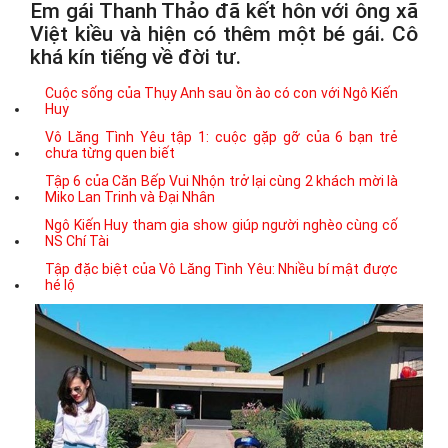
Em gái Thanh Thảo đã kết hôn với ông xã
Việt kiều và hiện có thêm một bé gái. Cô
khá kín tiếng về đời tư.
Cuộc sống của Thụy Anh sau ồn ào có con với Ngô Kiến
Huy
Vô Lăng Tình Yêu tập 1: cuộc gặp gỡ của 6 bạn trẻ
chưa từng quen biết
Tập 6 của Căn Bếp Vui Nhộn trở lại cùng 2 khách mời là
Miko Lan Trinh và Đại Nhân
Ngô Kiến Huy tham gia show giúp người nghèo cùng cố
NS Chí Tài
Tập đặc biệt của Vô Lăng Tình Yêu: Nhiều bí mật được
hé lộ