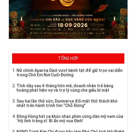
TỔNG HỢP
Nữ chính Aparna Dixit vượt bệnh tật để giữ trọn vai diễn
trong Chờ Em Nơi Cuối Đường
Tỉnh dậy sau 6 tháng hôn mê, doanh nhân trẻ bàng
hoàng phát hiện vợ và trợ lý cùng che giấu bí mật
Sau hai lần thử sức, Duniverse đối mặt thử thách khó
nhất trên hành trình tìm “Chỗ Đứng"
Đông Hùng hát ca khúc nhạc phim cùng dàn mỹ nam của
‘Hộ linh tráng sĩ: Bí ẩn mộ vua Đinh’
NSND Trịnh Kim Chi được bầu làm Phó Chủ tịch Hội Nghệ