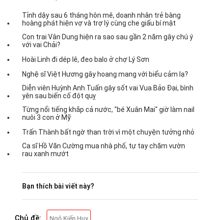
Tỉnh dậy sau 6 tháng hôn mê, doanh nhân trẻ bàng
hoàng phát hiện vợ và trợ lý cùng che giấu bí mật
Con trai Vân Dung hiện ra sao sau gần 2 năm gây chú ý
với vai Chải?
Hoài Linh đi dép lê, đeo balo ở chợ Lý Sơn
Nghệ sĩ Việt Hương gây hoang mang với biểu cảm lạ?
Diễn viên Huỳnh Anh Tuấn gây sốt vai Vua Bảo Đại, bình
yên sau biến cố đột quỵ
Từng nổi tiếng khắp cả nước, "bé Xuân Mai" giờ làm nail
nuôi 3 con ở Mỹ
Trấn Thành bất ngờ than trời vì một chuyện tưởng nhỏ
Ca sĩ Hồ Văn Cường mua nhà phố, tự tay chăm vườn
rau xanh mướt
Bạn thích bài viết này?
Chủ đề:
Ngô Kiến Huy