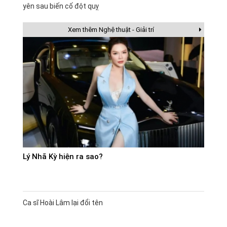
yên sau biến cố đột quỵ
Xem thêm Nghệ thuật - Giải trí
Lý Nhã Kỳ hiện ra sao?
Ca sĩ Hoài Lâm lại đổi tên