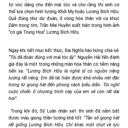
từ vóc dáng cho đến mái tóc và cho rằng thí sinh có
thể lựa chọn hình tượng Khởi My hoặc Lương Bích Hữu.
Quả đúng như dự đoán, ở vòng hóa thân với ca khúc
Dằm trong tim
, Trần Mai Huyền xuất hiện trong hình ảnh
“cô gái Trung Hoa” Lương Bích Hữu.
Ngay khi tiết mục kết thúc, Đại Nghĩa hào hứng chia sẻ:
“Tôi đã đoán đúng với mái tóc ấy”
. Nguyễn Hải Yến đánh
giá đây là một trong những màn hóa thân có tiềm năng
tiến xa:
“Lương Bích Hữu là nghệ sĩ có nguồn năng
lượng rất riêng. Em đã tái hiện được khá nhiều nét đặc
trưng từ giọng hát đến phong cách biểu diễn. Tôi nghĩ
cuộc chiến ở chương trình này của em sẽ còn rất dài
hơi”.
Trong khi đó, Sỹ Luân nhận xét thí sinh đã nắm bắt
được màu giọng thần tượng khá tốt:
“Tần số giọng hát
rất giống Lương Bích Hữu. Chỉ khác một chút về lực