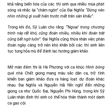
khả năng biến hóa của các thí sinh qua nhiều mùa phát
sóng và nhắc lại “châm ngôn” của Đại Nghĩa:
“Đừng nên
nhìn những gì xuất hiện trước mắt trên sân khấu”.
Trong khi đó, Sỹ Luân cho rằng:
“‘Ngoại’ trong chương
trình này rất khó, cũng đoán nhiều, nhiều khi đoán trật
cũng bất ngờ luôn”
. Đại Nghĩa cũng thừa nhận việc phán
đoán ngày càng trở nên khó khăn bởi các thí sinh liên
tục tung hỏa mù để đánh lạc hướng giám khảo.
Mở màn đêm thi là Hà Phương với ca khúc
Hình bóng
quê nhà
. Chất giọng mang màu sắc dân ca, trữ tình
khiến ban giám khảo đưa ra hàng loạt dự đoán khác
nhau. Đại Nghĩa và Nguyễn Hải Yến nghĩ đến những
giọng ca như Quốc Đại, Nguyễn Phi Hùng, trong khi Sỹ
Luân nhận định thí sinh có thể hóa thân thành một danh
ca gạo cội.