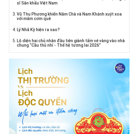
sĩ Sân khấu Việt Nam
Vũ Thu Phương khiến Năm Chà và Nam Khánh xuýt xoa
với mâm cơm quê
Lý Nhã Kỳ hiện ra sao?
Lộ diện hai chủ nhân đầu tiên giành tấm vé vàng vào nhà
chung “Cầu thủ nhí - Thế hệ tương lai 2026”