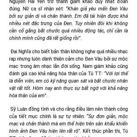
Nguyễn Hải Yến trở thành giám khảo duy nhất đoán
đúng. Nữ ca sĩ nhận xét:
“Khán giả yêu mến Đen Vâu
bởi sự giản dị và chân thành. Em đã tái hiện được khá
nhiều nét đặc trưng của Đen. Tuy nhiên đôi khi không
cần cố gắng bắt chước quá nhiều động tác, chỉ cần là
chính mình cũng đã rất giống rồi”.
Đại Nghĩa cho biết bản thân không nghe quá nhiều nhạc
rap nhưng luôn dành thiện cảm cho Đen Vâu bởi sự mộc
mạc trong âm nhạc lẫn đời sống. Nam giám khảo cũng
đánh giá cao khả năng hóa thân của Tú TT:
“Với lợi thế
là diễn viên, em có kỹ năng quan sát và bắt chước nhân
vật rất tốt. Hôm nay anh thực sự bất ngờ với khả năng
hóa thân của em”.
Sỹ Luân đồng tình và cho rằng điều làm nên thành công
của tiết mục chính là sự tự nhiên:
“Sự đơn giản, mộc
mạc và chân thành mà em thể hiện trên sân khấu khiến
hình ảnh Đen Vâu hiện lên rất rõ”.
Kết thúc phần thi, Tú