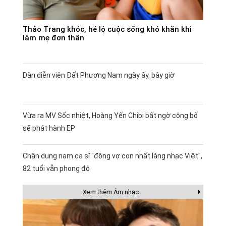
Thảo Trang khóc, hé lộ cuộc sống khó khăn khi
làm mẹ đơn thân
Dàn diễn viên Đất Phương Nam ngày ấy, bây giờ
Vừa ra MV Sốc nhiệt, Hoàng Yến Chibi bất ngờ công bố
sẽ phát hành EP
Chân dung nam ca sĩ "đông vợ con nhất làng nhạc Việt",
82 tuổi vẫn phong độ
Xem thêm Âm nhạc