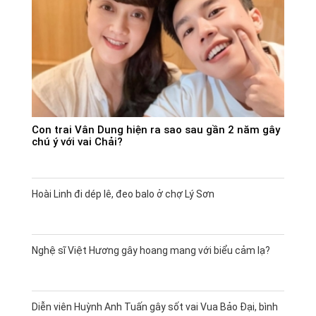
Con trai Vân Dung hiện ra sao sau gần 2 năm gây
chú ý với vai Chải?
Hoài Linh đi dép lê, đeo balo ở chợ Lý Sơn
Nghệ sĩ Việt Hương gây hoang mang với biểu cảm lạ?
Diễn viên Huỳnh Anh Tuấn gây sốt vai Vua Bảo Đại, bình