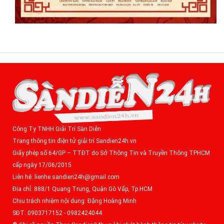
Công Ty TNHH Giải Trí Sàn Diễn
Trang thông tin điện tử giải trí Sandien24h.vn
Giấy phép số 64/GP – TTĐT do Sở Thông Tin và Truyền Thông TPHCM
cấp ngày 17/06/2015
Liên hệ: lienhe.sandien24h@gmail.com
Địa chỉ: 888/1 Quang Trung, Quận Gò Vấp, Tp.HCM
Chịu trách nhiệm nội dung: Đặng Hoàng Minh
SĐT: 0903717152 - 0982424044