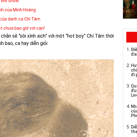
 live show
ính của Minh Hoàng
h của danh ca Chí Tâm
 chưa bao giờ vơi cạn!
hắn sẽ “sôi xình xịch” với một “hot boy” Chí Tâm thời
h bao, ca hay diễn giỏi
Điề
đa
Hư
chă
đi
Qu
đu
Li
Nh
củ
Ph
Di
tha