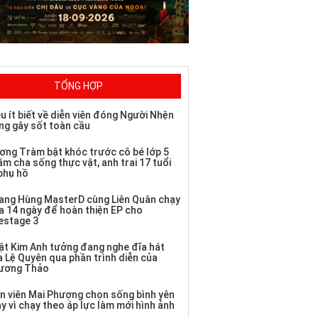
TỔNG HỢP
u ít biết về diễn viên đóng Người Nhện
ng gây sốt toàn cầu
ơng Tràm bật khóc trước cô bé lớp 5
m cha sống thực vật, anh trai 17 tuổi
 phụ hồ
ang Hùng MasterD cùng Liên Quân chạy
a 14 ngày để hoàn thiện EP cho
vestage 3
ật Kim Anh tưởng đang nghe đĩa hát
a Lệ Quyên qua phần trình diễn của
ương Thảo
ễn viên Mai Phượng chọn sống bình yên
y vì chạy theo áp lực làm mới hình ảnh