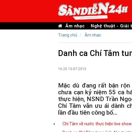
Âm nhạc
Nghệ thuật - Giải t
Trang chủ
Âm nhạc
Danh ca Chí Tâm tun
16:25 15-07-2015
Mặc dù đang rất bận rộn
chưa cạn kỷ niệm 55 ca h
thực hiện, NSND Trần Ngọ
Chí Tâm vẫn ưu ái dành c
lần đầu tiên công bố…
Chí Tâm về nước thực hiện live show