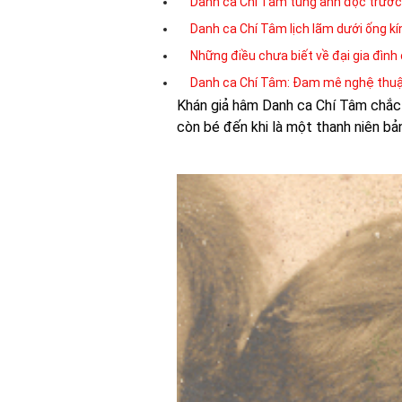
Danh ca Chí Tâm tung ảnh độc trước
Danh ca Chí Tâm lịch lãm dưới ống k
Những điều chưa biết về đại gia đìn
Danh ca Chí Tâm: Đam mê nghệ thuật
Khán giả hâm Danh ca Chí Tâm chắc c
còn bé đến khi là một thanh niên bản