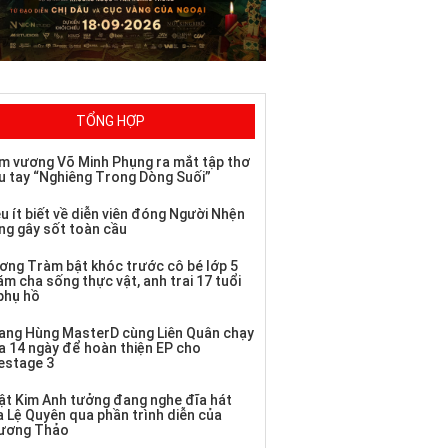
TỔNG HỢP
m vương Võ Minh Phụng ra mắt tập thơ
u tay “Nghiêng Trong Dòng Suối”
u ít biết về diễn viên đóng Người Nhện
ng gây sốt toàn cầu
ơng Tràm bật khóc trước cô bé lớp 5
m cha sống thực vật, anh trai 17 tuổi
 phụ hồ
ang Hùng MasterD cùng Liên Quân chạy
a 14 ngày để hoàn thiện EP cho
vestage 3
ật Kim Anh tưởng đang nghe đĩa hát
a Lệ Quyên qua phần trình diễn của
ương Thảo