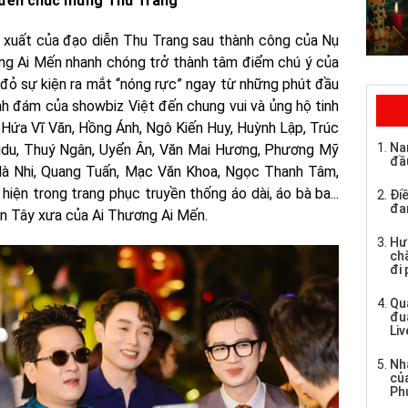
 đến chúc mừng Thu Trang
i xuất của đạo diễn Thu Trang sau thành công của Nụ
ơng Ai Mến nhanh chóng trở thành tâm điểm chú ý của
 đỏ sự kiện ra mắt “nóng rực” ngay từ những phút đầu
nh đám của showbiz Việt đến chung vui và ủng hộ tinh
 Hứa Vĩ Văn, Hồng Ánh, Ngô Kiến Huy, Huỳnh Lập, Trúc
Na
idu, Thuý Ngân, Uyển Ân, Văn Mai Hương, Phương Mỹ
đầ
, Hà Nhi, Quang Tuấn, Mạc Văn Khoa, Ngọc Thanh Tâm,
iện trong trang phục truyền thống áo dài, áo bà ba...
Điề
đa
n Tây xưa của Ai Thương Ai Mến.
Hư
chă
đi
Qu
đu
Li
Nh
củ
Ph