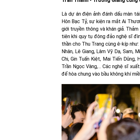
Trấn Thành - Trường Giang cùng
Là dự án điện ảnh đánh dấu màn tá
Hôn Bạc Tỷ, sự kiện ra mắt Ai Thư
giới truyền thông và khán giả. Thảm
tiên khi quy tụ đông đảo nghệ sĩ đì
thần cho Thu Trang cùng ê-kíp như:
Nhân, Lê Giang, Lâm Vỹ Dạ, Sam, M
Chi, Gin Tuấn Kiệt, Mai Tiến Dũng
Trần Ngọc Vàng,… Các nghệ sĩ xuất h
để hòa chung vào bầu không khí miề