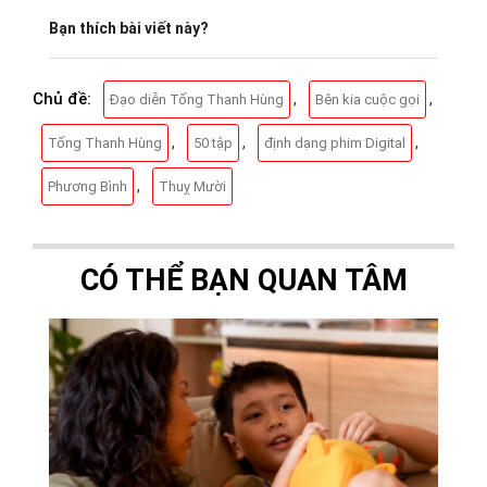
Bạn thích bài viết này?
Chủ đề:
,
,
Đạo diễn Tống Thanh Hùng
Bên kia cuộc gọi
,
,
,
Tống Thanh Hùng
50 tập
định dạng phim Digital
,
Phương Bình
Thuỵ Mười
CÓ THỂ BẠN QUAN TÂM