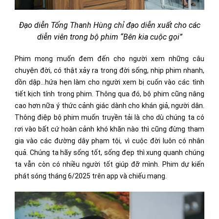
Đạo diễn Tống Thanh Hùng chỉ đạo diễn xuất cho các
diễn viên trong bộ phim “Bên kia cuộc gọi”
Phim mong muốn đem đến cho người xem những câu
chuyện đời, có thật xảy ra trong đời sống, nhịp phim nhanh,
dồn dập…hứa hẹn làm cho người xem bị cuốn vào các tình
tiết kịch tính trong phim. Thông qua đó, bộ phim cũng nâng
cao hơn nữa ý thức cảnh giác dành cho khán giả, người dân.
Thông điệp bộ phim muốn truyền tải là cho dù chúng ta có
rơi vào bất cứ hoàn cảnh khó khăn nào thì cũng đừng tham
gia vào các đường dây phạm tội, vì cuộc đời luôn có nhân
quả. Chúng ta hãy sống tốt, sống đẹp thì xung quanh chúng
ta vẫn còn có nhiều người tốt giúp đỡ mình. Phim dự kiến
phát sóng tháng 6/2025 trên app và chiếu mạng.