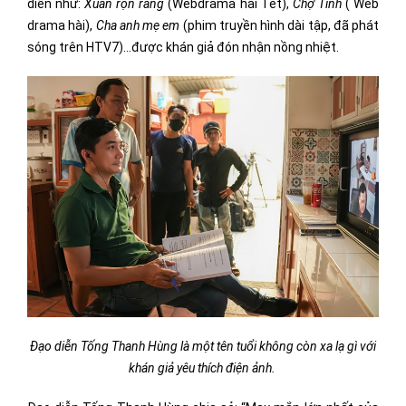
diễn như:
Xuân rộn ràng
(Webdrama hài Tết),
Chợ Tình
( Web
drama hài),
Cha anh mẹ em
(phim truyền hình dài tập, đã phát
sóng trên HTV7)…được khán giả đón nhận nồng nhiệt.
Đạo diễn Tống Thanh Hùng là một tên tuổi không còn xa lạ gì với
khán giả yêu thích điện ảnh.