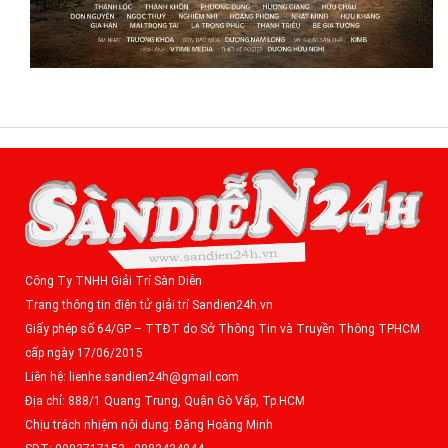
Công Ty TNHH Giải Trí Sàn Diễn
Trang thông tin điện tử giải trí Sandien24h.vn
Giấy phép số 64/GP – TTĐT do Sở Thông Tin và Truyền Thông TPHCM
cấp ngày 17/06/2015
Liên hệ: lienhe.sandien24h@gmail.com
Địa chỉ: 888/1 Quang Trung, Quận Gò Vấp, Tp.HCM
Chịu trách nhiệm nội dung: Đặng Hoàng Minh