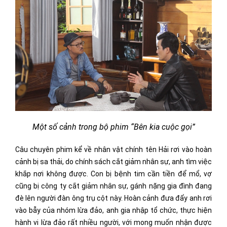
Một số cảnh trong bộ phim “Bên kia cuộc gọi”
Câu chuyên phim kể về nhân vật chính tên Hải rơi vào hoàn
cảnh bị sa thải, do chính sách cắt giảm nhân sự, anh tìm việc
khắp nơi không được. Con bị bệnh tim cần tiền để mổ, vợ
cũng bị công ty cắt giảm nhân sự, gánh nặng gia đình đang
đè lên người đàn ông trụ cột này. Hoàn cảnh đưa đẩy anh rơi
vào bẫy của nhóm lừa đảo, anh gia nhập tổ chức, thực hiện
hành vi lừa đảo rất nhiều người, với mong muốn nhận được