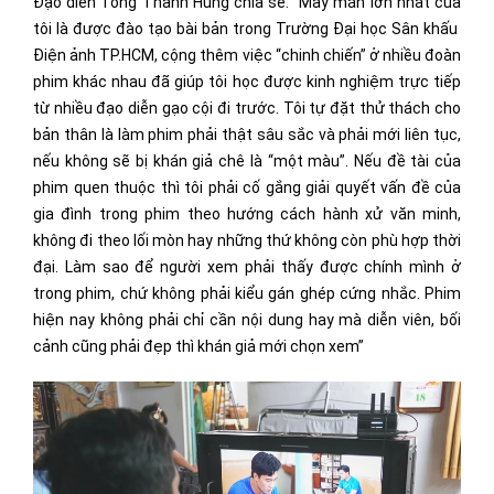
Đạo diễn Tống Thanh Hùng chia sẻ: “May mắn lớn nhất của
tôi là được đào tạo bài bản trong Trường Đại học Sân khấu
Điện ảnh TP.HCM, cộng thêm việc “chinh chiến” ở nhiều đoàn
phim khác nhau đã giúp tôi học được kinh nghiệm trực tiếp
từ nhiều đạo diễn gạo cội đi trước. Tôi tự đặt thử thách cho
bản thân là làm phim phải thật sâu sắc và phải mới liên tục,
nếu không sẽ bị khán giả chê là “một màu”. Nếu đề tài của
phim quen thuộc thì tôi phải cố gắng giải quyết vấn đề của
gia đình trong phim theo hướng cách hành xử văn minh,
không đi theo lối mòn hay những thứ không còn phù hợp thời
đại. Làm sao để người xem phải thấy được chính mình ở
trong phim, chứ không phải kiểu gán ghép cứng nhắc. Phim
hiện nay không phải chỉ cần nội dung hay mà diễn viên, bối
cảnh cũng phải đẹp thì khán giả mới chọn xem”