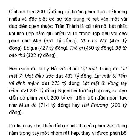
Ở nhóm trên 200 tỷ đồng, số lượng phim thực tế không
nhiều và đặc biệt có sự tập trung rõ rệt vào một vài
đạo diễn quen thuộc. Trấn Thành là cái tên nổi bật nhất
khi liên tiếp nắm giữ nhiều vị trí trong top đầu với các
phim như
Mai
(551 tỷ đồng),
Nhà bà Nữ
(475 tỷ
đồng),
Bố già
(427 tỷ đồng),
Thỏ ơi
(450 tỷ đồng),
Bộ tứ
báo thủ
(332 tỷ đồng).
Bên cạnh đó là Lý Hải với chuỗi
Lật mặt
, trong đó
Lật
mặt 7: Một điều ước
đạt 483 tỷ đồng,
Lật mặt 6: Tấm
vé định mệnh
đạt 273 tỷ đồng,
Lật mặt 8: Vòng tay
nắng
đạt 232 tỷ đồng. Ngoài hai trường hợp này, số đạo
diễn có phim vượt 200 tỷ chỉ đếm trên đầu ngón tay,
như
Mưa đỏ
(714 tỷ đồng) hay
Hai Phượng
(200 tỷ
đồng).
Dữ liệu này cho thấy đỉnh doanh thu của phim Việt đang
nằm trong tay một nhóm rất hẹp, thay vì được phân bổ