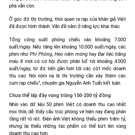
phá vẫn còn.
Ở góc độ thị trường, thói quen ra rạp của khán giả Việt
đã được hình thành. Vấn đề nằm ở năng lực khai thác.
Tổng công suất phòng chiếu vào khoảng 7.000
suất/ngày. Nếu tăng lên khoảng 10.000 suất/ngày, các
phim như
Phí Phông
,
Heo năm móng
hay
Đại tiệc trăng
máu 8
mới có cơ hội được phân bổ tới khoảng 4.000
suất/ngày, từ đó tiến gần hơn tới các cột mốc doanh
thu cao. Nói nôm na là thị trường cần xây thêm các
cụm rạp chiếu”, chuyên gia Nguyễn Anh Tuấn kết luận.
Chưa thể lấp đầy vùng trũng 150-200 tỷ đồng
Nhìn vào dữ liệu 50 phim Việt có doanh thu cao nhất
mọi thời, dễ thấy cấu trúc phòng vé hiện nay đang phân
tầng rất rõ rệt. Điện ảnh Việt không thiếu phim trăm tỷ,
nhưng lại thiếu những tác phẩm có thể bứt lên vùng
doanh thu cao hơn.