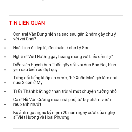
TIN LIÊN QUAN
Con trai Vân Dung hiện ra sao sau gần 2 năm gây chú ý
với vai Chải?
Hoài Linh đi dép lê, đeo balo ở chợ Lý Sơn
Nghệ sĩ Việt Hương gây hoang mang với biểu cảm lạ?
Diễn viên Huỳnh Anh Tuấn gây sốt vai Vua Bảo Đại, bình
yên sau biến cố đột quỵ
Từng nổi tiếng khắp cả nước, "bé Xuân Mai" giờ làm nail
nuôi 3 con ở Mỹ
Trấn Thành bất ngờ than trời vì một chuyện tưởng nhỏ
Ca sĩ Hồ Văn Cường mua nhà phố, tự tay chăm vườn
rau xanh mướt
Bộ ảnh ngọt ngào kỷ niệm 20 năm ngày cưới của nghệ
sĩ Việt Hương và Hoài Phương