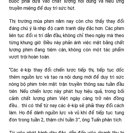
buộc phải dựa vào chất lượng nội dung và hiệu ứng
truyền miệng để duy trì sức hút.
Thị trường mùa phim năm nay còn cho thấy thay đổi
đáng chú ý là nhịp độ cạnh tranh dày đặc hơn. Các phim
liên tục đổi vị trí dẫn đầu, không chỉ theo ngày mà theo
từng khung giờ. Điều này phản ánh việc mặt bằng chất
lượng phim đang tiệm cận, không còn một tác phẩm
vượt trội hoàn toàn.
“Các ê-kíp thay đổi chiến lược tiếp thị, tiếp tục dốc
thêm nguồn lực và tạo ra nội dung mới để duy trì sức
nóng bộ phim trên mặt trận truyền thông sau tuần đầu
tiên. Nếu chiến lược này phát huy hiệu quả, trong bối
cảnh chất lượng phim Việt ngày càng trở nên đồng
đều… thì có thể từ nay các ê-kíp sẽ phải thay đổi cách
làm. Họ để dành nguồn lực và vũ khí để tiếp tục tung
đòn trong tuần 2, thậm chí tuần 3”, ông Tuấn phân tích.
Từ việc phát hành dày đặc, dẫn đến việc doanh thu bị