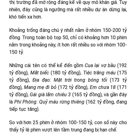
thị trường đã mở rộng đáng kể về quy mô khán giả. Tuy
nhiên, đây cũng là ngưỡng mà rất nhiều dự án dừng lại,
khó tiến xa hơn.
Khoảng trống đáng chú ý nhất nằm ở nhóm 150-200 tỷ
đồng. Trong toàn bộ top 50, chỉ có khoảng hơn 10 phim
nằm trong khoảng này, ít hơn rất nhiều so với nhóm 100-
150 tỷ.
Những cái tên có thể kể đến gồm
Cua lại vợ bầu
(192
tỷ đồng),
Mắt biếc
(180 tỷ đồng),
Tiệc trăng máu
(175
tỷ đồng),
Địa đạo: Mặt trời trong bóng tối
(173 tỷ
đồng),
Mang mẹ đi bỏ
(172 tỷ đồng),
Em chưa 18
(171
tỷ đồng),
Gái già lắm chiêu 3
(165 tỷ đồng), và gần đây
là
Phí Phông: Quỷ máu rừng thiêng
(162 tỷ đồng, đang
tiếp tục tăng).
So với hơn 25 phim ở nhóm 100-150 tỷ, con số này cho
thấy tỷ lệ phim vượt lên tầm trung đang bị hạn chế.