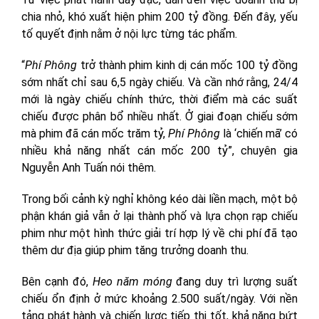
chia nhỏ, khó xuất hiện phim 200 tỷ đồng. Đến đây, yếu
tố quyết định nằm ở nội lực từng tác phẩm.
“
Phí Phông
trở thành phim kinh dị cán mốc 100 tỷ đồng
sớm nhất chỉ sau 6,5 ngày chiếu. Và cần nhớ rằng, 24/4
mới là ngày chiếu chính thức, thời điểm mà các suất
chiếu được phân bổ nhiều nhất. Ở giai đoạn chiếu sớm
mà phim đã cán mốc trăm tỷ,
Phí Phông
là ‘chiến mã’ có
nhiều khả năng nhất cán mốc 200 tỷ”, chuyên gia
Nguyễn Anh Tuấn nói thêm.
Trong bối cảnh kỳ nghỉ không kéo dài liền mạch, một bộ
phận khán giả vẫn ở lại thành phố và lựa chọn rạp chiếu
phim như một hình thức giải trí hợp lý về chi phí đã tạo
thêm dư địa giúp phim tăng trưởng doanh thu.
Bên cạnh đó,
Heo năm móng
đang duy trì lượng suất
chiếu ổn định ở mức khoảng 2.500 suất/ngày. Với nền
tảng phát hành và chiến lược tiếp thị tốt, khả năng bứt