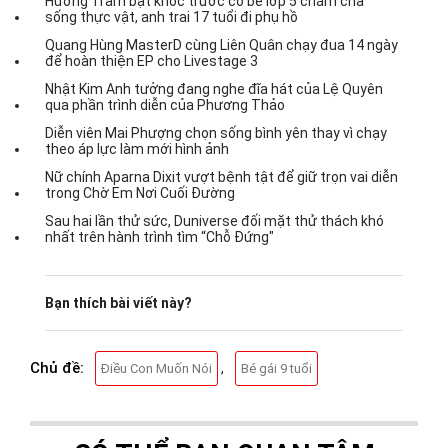
Hương Tràm bật khóc trước cô bé lớp 5 chăm cha
sống thực vật, anh trai 17 tuổi đi phụ hồ
Quang Hùng MasterD cùng Liên Quân chạy đua 14 ngày
để hoàn thiện EP cho Livestage 3
Nhật Kim Anh tưởng đang nghe đĩa hát của Lệ Quyên
qua phần trình diễn của Phương Thảo
Diễn viên Mai Phượng chọn sống bình yên thay vì chạy
theo áp lực làm mới hình ảnh
Nữ chính Aparna Dixit vượt bệnh tật để giữ trọn vai diễn
trong Chờ Em Nơi Cuối Đường
Sau hai lần thử sức, Duniverse đối mặt thử thách khó
nhất trên hành trình tìm “Chỗ Đứng"
Bạn thích bài viết này?
Chủ đề:
,
Điều Con Muốn Nói
Bé gái 9 tuổi