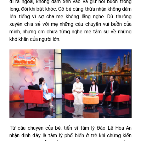
đi ra ngoài, không dám xen vào và giữ nỗi buồn trong
lòng, đôi khi bật khóc. Cô bé cũng thừa nhận không dám
lên tiếng vì sợ cha mẹ không lắng nghe. Dù thường
xuyên chia sẻ với mẹ những câu chuyện vui buồn của
mình, nhưng em chưa từng nghe mẹ tâm sự về những
khó khăn của người lớn.
Từ câu chuyện của bé, tiến sĩ tâm lý Đào Lê Hòa An
nhận định đây là tâm lý phổ biến ở trẻ khi chứng kiến