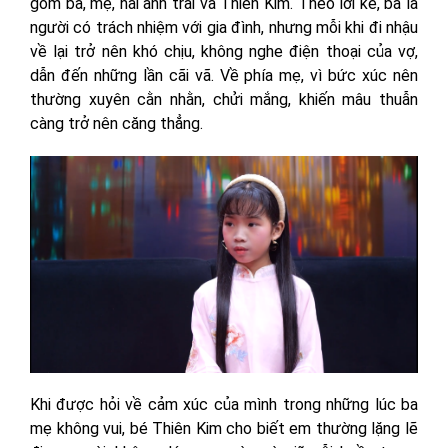
gồm ba, mẹ, hai anh trai và Thiên Kim. Theo lời kể, ba là
người có trách nhiệm với gia đình, nhưng mỗi khi đi nhậu
về lại trở nên khó chịu, không nghe điện thoại của vợ,
dẫn đến những lần cãi vã. Về phía mẹ, vì bức xúc nên
thường xuyên cằn nhằn, chửi mắng, khiến mâu thuẫn
càng trở nên căng thẳng.
Khi được hỏi về cảm xúc của mình trong những lúc ba
mẹ không vui, bé Thiên Kim cho biết em thường lặng lẽ