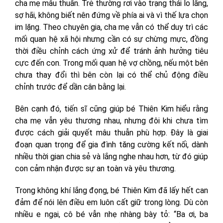
cha mẹ mâu thuẫn. Trẻ thường rơi vào trạng thái lo lắng,
sợ hãi, không biết nên đứng về phía ai và vì thế lựa chọn
im lặng. Theo chuyên gia, cha mẹ vẫn có thể duy trì các
mối quan hệ xã hội nhưng cần có sự chừng mực, đồng
thời điều chỉnh cách ứng xử để tránh ảnh hưởng tiêu
cực đến con. Trong mối quan hệ vợ chồng, nếu một bên
chưa thay đổi thì bên còn lại có thể chủ động điều
chỉnh trước để dần cân bằng lại.
Bên cạnh đó, tiến sĩ cũng giúp bé Thiên Kim hiểu rằng
cha mẹ vẫn yêu thương nhau, nhưng đôi khi chưa tìm
được cách giải quyết mâu thuẫn phù hợp. Đây là giai
đoạn quan trọng để gia đình tăng cường kết nối, dành
nhiều thời gian chia sẻ và lắng nghe nhau hơn, từ đó giúp
con cảm nhận được sự an toàn và yêu thương.
Trong không khí lắng đọng, bé Thiên Kim đã lấy hết can
đảm để nói lên điều em luôn cất giữ trong lòng. Dù còn
nhiều e ngại, cô bé vẫn nhẹ nhàng bày tỏ: “Ba ơi, ba