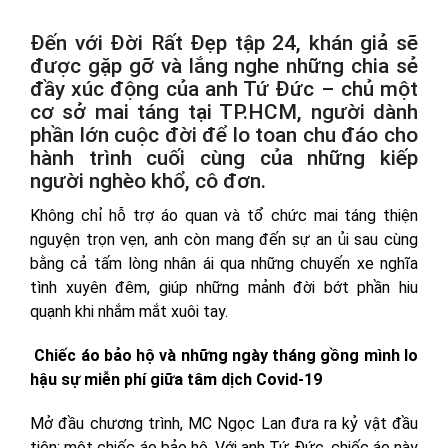
Đến với Đời Rất Đẹp tập 24, khán giả sẽ
được gặp gỡ và lắng nghe những chia sẻ
đầy xúc động của anh Tứ Đức – chủ một
cơ sở mai táng tại TP.HCM, người dành
phần lớn cuộc đời để lo toan chu đáo cho
hành trình cuối cùng của những kiếp
người nghèo khổ, cô đơn.
Không chỉ hỗ trợ áo quan và tổ chức mai táng thiện
nguyện trọn vẹn, anh còn mang đến sự an ủi sau cùng
bằng cả tấm lòng nhân ái qua những chuyến xe nghĩa
tình xuyên đêm, giúp những mảnh đời bớt phần hiu
quạnh khi nhắm mắt xuôi tay.
Chiếc áo bảo hộ và những ngày tháng gồng mình lo
hậu sự miễn phí giữa tâm dịch Covid-19
Mở đầu chương trình, MC Ngọc Lan đưa ra kỷ vật đầu
tiên: một chiếc áo bảo hộ. Với anh Tứ Đức, chiếc áo này