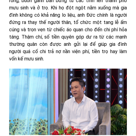
rong, buôn gánh bán bưng từ các tỉnh lên thành phố
mưu sinh và ở trọ. Khi họ đột ngột nằm xuống mà gia
đình không có khả năng lo liệu, anh Đức chính là người
đứng ra thay thế người thân, tổ chức một tang lễ ấm
cúng và trọn vẹn từ chiếc áo quan cho đến chi phí hỏa
táng. Thậm chí, số tiền quyên góp dư ra từ các mạnh
thường quân còn được anh gửi lại để giúp gia đình
người quá cố chi trả nợ nần viện phí, tiền trọ hay làm
vốn kế mưu sinh.