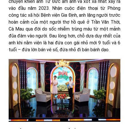
chuyện khiến anh Tứ Đức ám ảnh và xót xa nhất xảy ra
vào đầu năm 2023. Nhận cuộc điện thoại từ Phòng
công tác xã hội Bệnh viện Gia Định, anh lặng người trước
hoàn cảnh của một người thợ hồ quê ở Trần Văn Thời,
Cà Mau qua đời do sốc nhiễm trùng máu từ một mảnh
đũa đâm vào người. Đau lòng hơn, chỗ dựa duy nhất của
anh khi nằm viện là hai đứa con gái nhỏ mới 9 tuổi và 6
tuổi – đứa lớn bán vé số, đứa nhỏ đi bán bánh dạo.