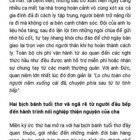
ca mất tại bệnh viện, nhưng sau đó xuất hiện ngày càng
nhiều ca mất tại nhà trong hoàn cảnh vô cùng xót xa: cả
gia đình đã đi cách ly tập trung, người bệnh trở nặng rồi
ra đi mà không có ai bên cạnh chăm sóc. Đội của anh lo
liệu hỏa táng, sau đó lặn lội tìm những ngôi chùa để gửi
nhờ hũ cốt, tự tay nhang khói chu đáo để chờ ngày bàn
giao lại trọn vẹn cho người thân khi họ hoàn thành cách
ly. Toàn bộ chi phí vận hành từ áo quan đến các nghi
thức hầu như đều được anh hỗ trợ miễn phí hoặc nhận
sự chung tay từ các mạnh thường quân. Với anh Đức,
quan niệm lớn nhất lúc đó đơn giản là:
"Lo chu toàn cho
người nằm xuống cái đã, chuyện phía sau từ từ tính
tiếp"
.
Hai bịch bánh tuổi thơ và ngã rẽ từ người đầu bếp
đến hành trình nối nghiệp thiện nguyện của cha
Miền ký ức thứ hai mở ra với hai bịch bánh tuổi thơ đầy
quen thuộc, gợi nhắc đến những mảnh đời bán hàng