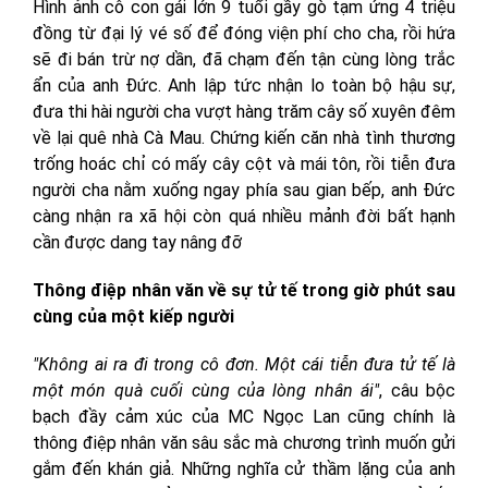
Hình ảnh cô con gái lớn 9 tuổi gầy gò tạm ứng 4 triệu
đồng từ đại lý vé số để đóng viện phí cho cha, rồi hứa
sẽ đi bán trừ nợ dần, đã chạm đến tận cùng lòng trắc
ẩn của anh Đức. Anh lập tức nhận lo toàn bộ hậu sự,
đưa thi hài người cha vượt hàng trăm cây số xuyên đêm
về lại quê nhà Cà Mau. Chứng kiến căn nhà tình thương
trống hoác chỉ có mấy cây cột và mái tôn, rồi tiễn đưa
người cha nằm xuống ngay phía sau gian bếp, anh Đức
càng nhận ra xã hội còn quá nhiều mảnh đời bất hạnh
cần được dang tay nâng đỡ
Thông điệp nhân văn về sự tử tế trong giờ phút sau
cùng của một kiếp người
"Không ai ra đi trong cô đơn. Một cái tiễn đưa tử tế là
một món quà cuối cùng của lòng nhân ái"
, câu bộc
bạch đầy cảm xúc của MC Ngọc Lan cũng chính là
thông điệp nhân văn sâu sắc mà chương trình muốn gửi
gắm đến khán giả. Những nghĩa cử thầm lặng của anh