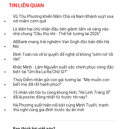
TIN LIÊN QUAN
Vũ Thu Phương khiến Năm Chà và Nam Khánh xuýt xoa
với mâm cơm quê
Lộ diện hai chủ nhân đầu tiên giành tấm vé vàng vào
nhà chung “Cầu thủ nhí - Thế hệ tương lai 2026”
ABBank mang trải nghiệm Van Gogh độc bản đến Hà
Nội
Đình Toàn nói về bí quyết để nghệ sĩ không “sớm nở tối
tàn”
Khắc Minh - Lâm Nguyễn xuất sắc chinh phục vòng đặc
biệt tại “Úm Ba La Ra Chữ Gì?”
Thúy Diễm nhắn gửi con gái tương lai: "Mẹ muốn con
biết mẹ đã rất hạnh phúc!"
15 nhân vật hội tụ cùng khung hình, “Hộ Linh Tráng Sĩ”
đã là poster đông nhất từ trước tới nay?
Hà Phương xuất hiện nổi bật cùng Minh Tuyết, tranh
thủ nghỉ cùng gia đình trước dự án mới
Bạn thích bài viết này?