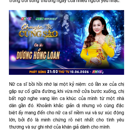
trong đời sống thường ngày của nhiều người yêu nhạc.
Nữ ca sĩ bồi hồi nhớ lại một kỷ niệm: có lần xe của chị
gặp sự cố giữa đường, khi vừa mở cửa bước xuống, chị
bất ngờ nghe vang lên ca khúc của mình từ một nhà
dân gần đó. Khoảnh khắc giản dị nhưng vô cùng đặc
biệt ấy mang đến cho nữ ca sĩ niềm vui và sự xúc động
lớn, bởi đó là minh chứng rõ nét nhất cho tình yêu
thương và sự ghi nhớ của khán giả dành cho mình.