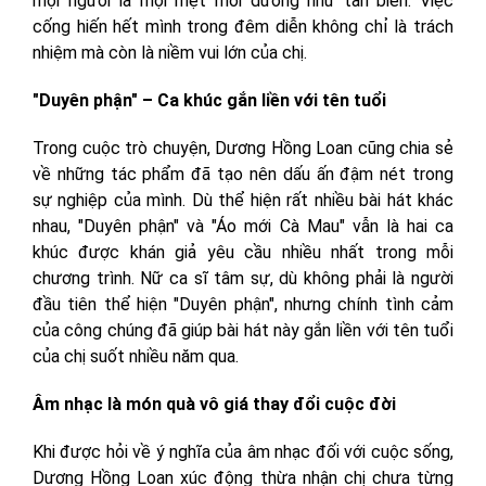
mọi người là mọi mệt mỏi dường như tan biến. Việc
cống hiến hết mình trong đêm diễn không chỉ là trách
nhiệm mà còn là niềm vui lớn của chị.
"Duyên phận" – Ca khúc gắn liền với tên tuổi
Trong cuộc trò chuyện, Dương Hồng Loan cũng chia sẻ
về những tác phẩm đã tạo nên dấu ấn đậm nét trong
sự nghiệp của mình. Dù thể hiện rất nhiều bài hát khác
nhau, "Duyên phận" và "Áo mới Cà Mau" vẫn là hai ca
khúc được khán giả yêu cầu nhiều nhất trong mỗi
chương trình. Nữ ca sĩ tâm sự, dù không phải là người
đầu tiên thể hiện "Duyên phận", nhưng chính tình cảm
của công chúng đã giúp bài hát này gắn liền với tên tuổi
của chị suốt nhiều năm qua.
Âm nhạc là món quà vô giá thay đổi cuộc đời
Khi được hỏi về ý nghĩa của âm nhạc đối với cuộc sống,
Dương Hồng Loan xúc động thừa nhận chị chưa từng