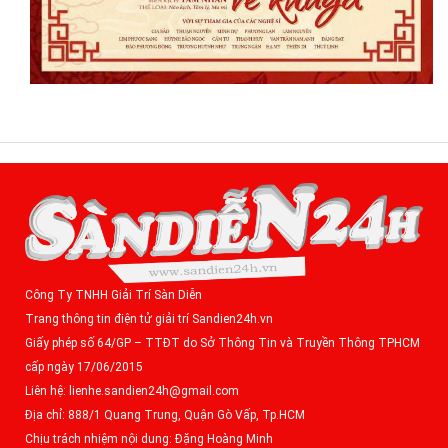
Công Ty TNHH Giải Trí Sàn Diễn
Trang thông tin điện tử giải trí Sandien24h.vn
Giấy phép số 64/GP – TTĐT do Sở Thông Tin và Truyền Thông TPHCM
cấp ngày 17/06/2015
Liên hệ: lienhe.sandien24h@gmail.com
Địa chỉ: 888/1 Quang Trung, Quận Gò Vấp, Tp.HCM
Chịu trách nhiệm nội dung: Đặng Hoàng Minh