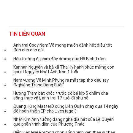
TIN LIÊN QUAN
Anh trai Cody Nam Võ mong muốn dành hết điều tốt
đẹp cho con cái
Hậu trường đi phim đầy drama của Hồ Bích Trâm
Kannan Nguyễn và bà xã Tha Hy hạnh phúc mừng con
gái út Nguyễn Nhật Ánh tròn 1 tuổi
Nam vương Võ Minh Phụng ra mắt tập thơ đầu tay
“Nghiêng Trong Dòng Suối”
Hương Tràm bật khóc trước cô bé lớp 5 chăm cha
sống thực vật, anh trai 17 tuổi đi phụ hồ
Quang Hùng MasterD cùng Liên Quân chạy đua 14 ngày
để hoàn thiện EP cho Livestage 3
Nhật Kim Anh tưởng đang nghe đĩa hát của Lệ Quyên
qua phần trình diễn của Phương Thảo
Diễn viên Mai Phượng chọn sống bình yên thay vì chạy