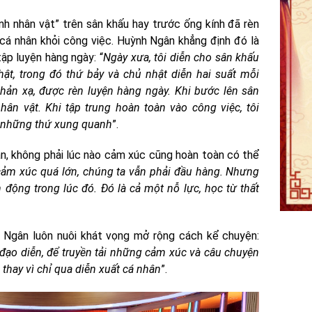
nh nhân vật” trên sân khấu hay trước ống kính đã rèn
cá nhân khỏi công việc. Huỳnh Ngân khẳng định đó là
tập luyện hàng ngày: “
Ngày xưa, tôi diễn cho sân khấu
hật, trong đó thứ bảy và chủ nhật diễn hai suất mỗi
phản xạ, được rèn luyện hàng ngày. Khi bước lên sân
hân vật. Khi tập trung hoàn toàn vào công việc, tôi
 những thứ xung quanh
”.
ận, không phải lúc nào cảm xúc cũng hoàn toàn có thể
ảm xúc quá lớn, chúng ta vẫn phải đầu hàng. Nhưng
động trong lúc đó. Đó là cả một nỗ lực, học từ thất
Ngân luôn nuôi khát vọng mở rộng cách kể chuyện:
 đạo diễn, để truyền tải những cảm xúc và câu chuyện
, thay vì chỉ qua diễn xuất cá nhân
”.