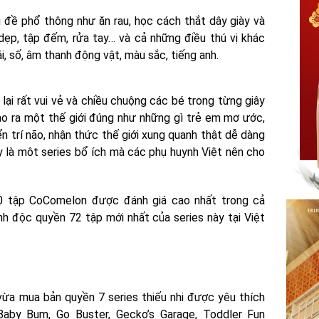
 đề phổ thông như ăn rau, học cách thắt dây giày và
 dẹp, tập đếm, rửa tay… và cả những điều thú vị khác
ái, số, âm thanh động vật, màu sắc, tiếng anh.
ại rất vui vẻ và chiều chuộng các bé trong từng giây
ạo ra một thế giới đúng như những gì trẻ em mơ ước,
n trí não, nhận thức thế giới xung quanh thật dễ dàng
 là môt series bổ ích mà các phụ huynh Việt nên cho
0 tập CoComelon được đánh giá cao nhất trong cả
h độc quyền 72 tập mới nhất của series này tại Việt
a mua bản quyền 7 series thiếu nhi được yêu thích
 Baby Bum, Go Buster, Gecko’s Garage, Toddler Fun