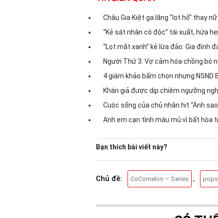
Châu Gia Kiệt ga lăng "lọt hố" thay n
“Kẻ sát nhân cô độc” tái xuất, hứa h
“Lọt mắt xanh” kẻ lừa đảo: Gia đình 
Người Thứ 3: Vợ cảm hóa chồng bỏ n
4 giám khảo bấm chọn nhưng NSND Bạ
Khán giả được dịp chiêm ngưỡng nghệ
Cuộc sống của chủ nhân hit “Ánh sao 
Anh em cạn tình máu mủ vì bất hòa t
Bạn thích bài viết này?
Chủ đề:
,
CoComelon – Series
pops