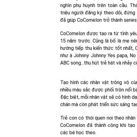
nghìn phụ huynh trên toàn cầu. Th
triệu người đăng ký theo dõi, đứng 
đã giúp CoComelon trở thành series 
CoComelon được tạo ra từ tình yêu
15 năm trước. Cũng là bố là mẹ nê
hướng tiếp thu kiến thức tốt nhất,
như à Johnny Johnny Yes papa, No 
ABC song...thu hút trẻ hát và nhảy c
Tạo hình các nhân vật trông vô cù
nhiều màu sắc được phối trộn nổi b
Đặc biệt, mỗi nhân vật sẽ có hình dạ
chán mà còn phát triển sức sáng tạ
Trẻ con có thói quen noi theo nhân 
CoComelon đã thành công khi tạo 
các bé học theo.