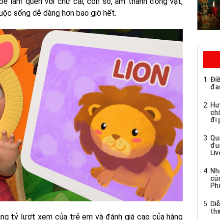
 bé làm quen với chữ cái, con số, âm thanh động vật,
cuộc sống dễ dàng hơn bao giờ hết.
Điề
đa
Hư
chă
đi
Qu
đu
Li
Nh
củ
Ph
Di
tha
ng tỷ lượt xem của trẻ em và đánh giá cao của hàng