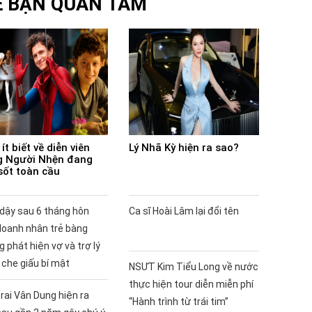
Ể BẠN QUAN TÂM
ít biết về diễn viên
Lý Nhã Kỳ hiện ra sao?
 Người Nhện đang
sốt toàn cầu
 dậy sau 6 tháng hôn
Ca sĩ Hoài Lâm lại đổi tên
doanh nhân trẻ bàng
 phát hiện vợ và trợ lý
 che giấu bí mật
NSƯT Kim Tiểu Long về nước
thực hiện tour diễn miễn phí
rai Vân Dung hiện ra
“Hành trình từ trái tim”