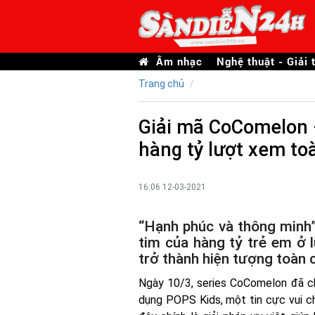
Âm nhạc
Nghệ thuật - Giải t
Trang chủ
Giải mã CoComelon 
hàng tỷ lượt xem to
16:06 12-03-2021
“Hạnh phúc và thông minh
tim của hàng tỷ trẻ em ở 
trở thành hiện tượng toàn 
Ngày 10/3, series CoComelon đã ch
dụng POPS Kids, một tin cực vui ch