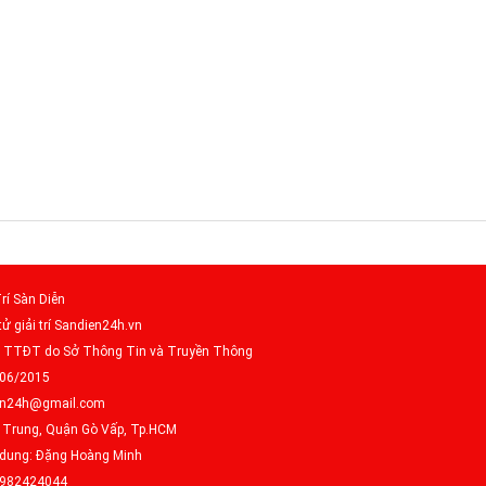
rí Sàn Diễn
tử giải trí Sandien24h.vn
– TTĐT do Sở Thông Tin và Truyền Thông
/06/2015
dien24h@gmail.com
g Trung, Quận Gò Vấp, Tp.HCM
i dung: Đặng Hoàng Minh
0982424044