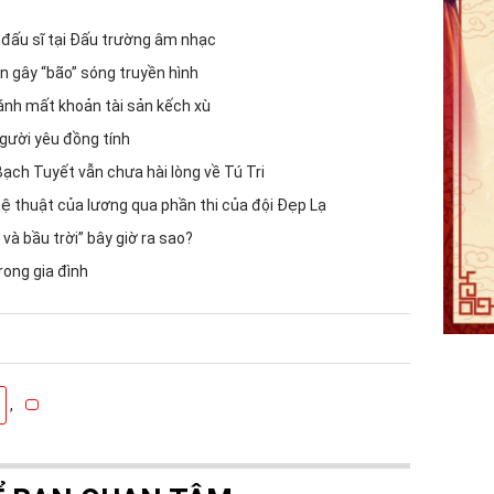
ữ đấu sĩ tại Đấu trường âm nhạc
ẹn gây “bão” sóng truyền hình
đánh mất khoản tài sản kếch xù
gười yêu đồng tính
ch Tuyết vẫn chưa hài lòng về Tú Tri
 thuật của lương qua phần thi của đội Đẹp Lạ
và bầu trời” bây giờ ra sao?
rong gia đình
,