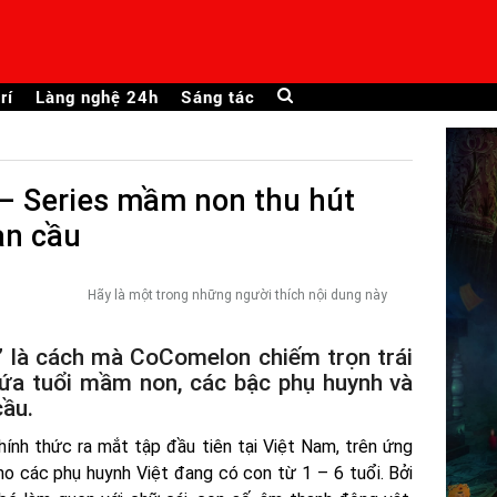
rí
Làng nghệ 24h
Sáng tác
– Series mầm non thu hút
àn cầu
Hãy là một trong những người thích nội dung này
” là cách mà CoComelon chiếm trọn trái
lứa tuổi mầm non, các bậc phụ huynh và
cầu.
ính thức ra mắt tập đầu tiên tại Việt Nam, trên ứng
o các phụ huynh Việt đang có con từ 1 – 6 tuổi. Bởi