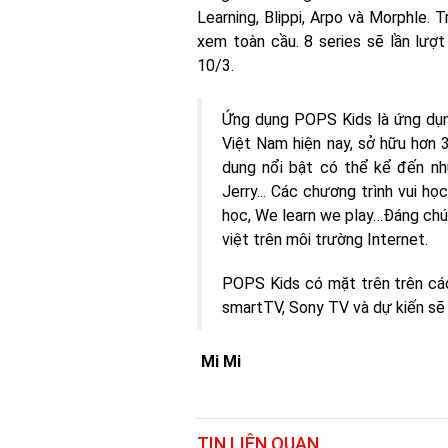
Learning, Blippi, Arpo và Morphle. 
xem toàn cầu. 8 series sẽ lần lư
10/3.
Ứng dụng POPS Kids là ứng dụng
Việt Nam hiện nay, sở hữu hơn 
dung nổi bật có thể kể đến n
Jerry... Các chương trình vui h
học, We learn we play…Đáng chú 
việt trên môi trường Internet.
POPS Kids có mặt trên trên các
smartTV, Sony TV và dự kiến sẽ
Mi Mi
TIN LIÊN QUAN