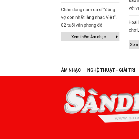
sao 
với v
Chân dung nam ca sĩ "đông
vợ con nhất làng nhạc Việt",
Hoài 
82 tuổi vẫn phong độ
chợ 
Xem thêm Âm nhạc
Xem t
ÂM NHẠC
NGHỆ THUẬT - GIẢI TRÍ