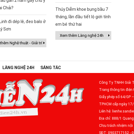
sau gần 2 năm gây chú ý
ai Chải?
Thúy Diễm khoe bụng bầu 7
tháng, lần đầu tiết lộ giới tính
Linh đi dép lê, đeo balo ở
em bé thứ hai
Lý Sơn
Xem thêm Làng nghệ 24h
hêm Nghệ thuật - Giải trí
LÀNG NGHỆ 24H
SÁNG TÁC
Công Ty TNHH Giải T
Trang thông tin điện 
Giấy phép số 64/GP 
TPHCM cấp ngày 17
Liên hệ: lienhe.san
Địa chỉ: 888/1 Quan
Chịu trách nhiệm nộ
SĐT: 0903717152 - 