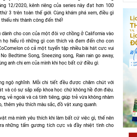
áng 12/2020, kênh riêng của series này đạt hơn 100
thứ 3 trên toàn thế giới. Cùng khám phá xem, điều gì
thiếu nhi thành công đến thế!
 dành cho con của một đôi vợ chồng ở California vào
n họ hiểu rõ những gì con thích và đem đến cho con
 CoComelon có cả một tuyển tập nhiều bài hát cưc vui
No Bedtime Song, Sneezing song, Rain rain go away,
ùng anh chị em của mình khi học bất cứ điều gì.
ng ngộ nghĩnh. Mỗi chi tiết đều được chăm chút với
ật và có sự sắp xếp khoa học chứ không hề đơn điệu.
ng, vẻ ngoài và cá tính tiêng, giúp trẻ vừa không nhàm
o, thêm yêu thích màu sắc, đồ vật xung quanh.
vật mà mình yêu thích khi làm bất cứ việc gì, thế nên
ra những tấm gương tích cực và đầy nhiệt tình cho