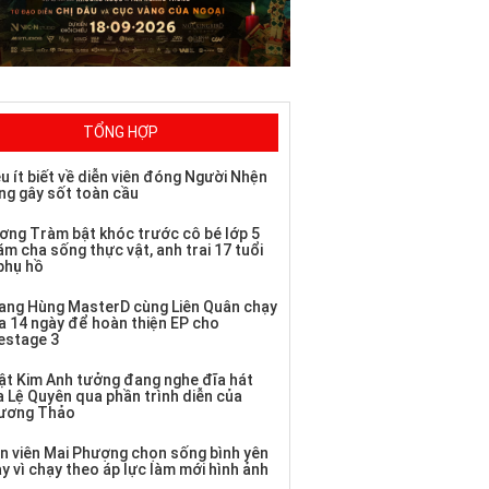
TỔNG HỢP
u ít biết về diễn viên đóng Người Nhện
ng gây sốt toàn cầu
ơng Tràm bật khóc trước cô bé lớp 5
m cha sống thực vật, anh trai 17 tuổi
 phụ hồ
ang Hùng MasterD cùng Liên Quân chạy
a 14 ngày để hoàn thiện EP cho
vestage 3
ật Kim Anh tưởng đang nghe đĩa hát
a Lệ Quyên qua phần trình diễn của
ương Thảo
ễn viên Mai Phượng chọn sống bình yên
y vì chạy theo áp lực làm mới hình ảnh