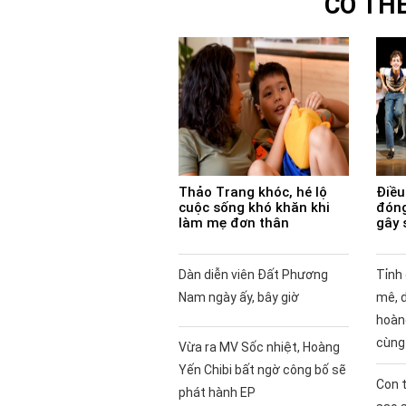
CÓ TH
Thảo Trang khóc, hé lộ
Điều 
cuộc sống khó khăn khi
đóng
làm mẹ đơn thân
gây 
Dàn diễn viên Đất Phương
Tỉnh
Nam ngày ấy, bây giờ
mê, 
hoàng
cùng
Vừa ra MV Sốc nhiệt, Hoàng
Yến Chibi bất ngờ công bố sẽ
Con t
phát hành EP