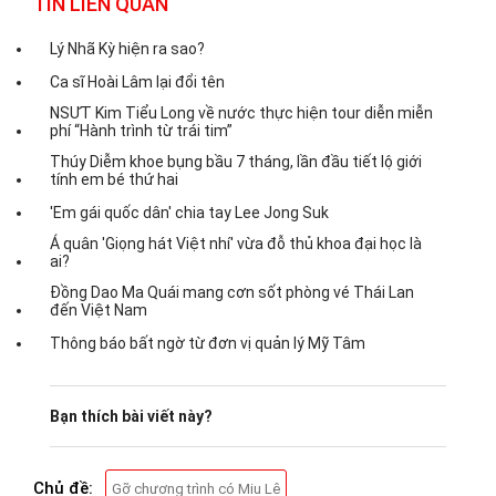
TIN LIÊN QUAN
Lý Nhã Kỳ hiện ra sao?
Ca sĩ Hoài Lâm lại đổi tên
NSƯT Kim Tiểu Long về nước thực hiện tour diễn miễn
phí “Hành trình từ trái tim”
Thúy Diễm khoe bụng bầu 7 tháng, lần đầu tiết lộ giới
tính em bé thứ hai
'Em gái quốc dân' chia tay Lee Jong Suk
Á quân 'Giọng hát Việt nhí' vừa đỗ thủ khoa đại học là
ai?
Đồng Dao Ma Quái mang cơn sốt phòng vé Thái Lan
đến Việt Nam
Thông báo bất ngờ từ đơn vị quản lý Mỹ Tâm
Bạn thích bài viết này?
Chủ đề:
Gỡ chương trình có Miu Lê