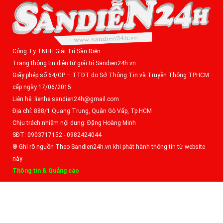
Công Ty TNHH Giải Trí Sàn Diễn
Trang thông tin điện tử giải trí Sandien24h.vn
Giấy phép số 64/GP – TTĐT do Sở Thông Tin và Truyền Thông TPHCM
cấp ngày 17/06/2015
Liên hệ: lienhe.sandien24h@gmail.com
Địa chỉ: 888/1 Quang Trung, Quận Gò Vấp, Tp.HCM
Chịu trách nhiệm nội dung: Đặng Hoàng Minh
SĐT: 0903717152 - 0982424044
® Ghi rõ nguồn Theo Sandien24h.vn khi phát hành thông tin từ website
này
Thông tin & Quảng cáo