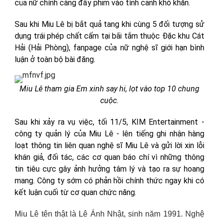
của nữ chính càng đẩy phim vào tình cảnh khó khăn.
Sau khi Miu Lê bị bắt quả tang khi cùng 5 đối tượng sử
dụng trái phép chất cấm tại bãi tắm thuộc Đặc khu Cát
Hải (Hải Phòng), fanpage của nữ nghệ sĩ giới hạn bình
luận ở toàn bộ bài đăng.
Miu Lê tham gia Em xinh say hi, lọt vào top 10 chung
cuộc.
Sau khi xảy ra vụ việc, tối 11/5, KIM Entertainment -
công ty quản lý của Miu Lê - lên tiếng ghi nhận hàng
loạt thông tin liên quan nghệ sĩ Miu Lê và gửi lời xin lỗi
khán giả, đối tác, các cơ quan báo chí vì những thông
tin tiêu cực gây ảnh hưởng tâm lý và tạo ra sự hoang
mang. Công ty sớm có phản hồi chính thức ngay khi có
kết luận cuối từ cơ quan chức năng.
Miu Lê tên thật là Lê Ánh Nhật, sinh năm 1991. Nghệ