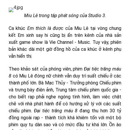
Miu Lê trong tập phát sóng của Studio 3.
Ca khúc
Em thích là được
của Miu Lê tại vòng chung
kết Em xinh say hi cũng bị ẩn trên kênh của nhà sản
xuất game show là Vie Channel - Music. Tuy vậy, phiên
bản khác dài một giờ đồng hồ của ca khúc ở kênh phụ
vẫn hiển thị.
Theo khảo sát của phóng viên, phim
Đại tiệc trăng máu
8
có Miu Lê đóng nữ chính vẫn duy trì suất chiếu ở các
thành phố lớn. Bà Mạc Thủy - Trưởng phòng Chiếu phim
và trưng bày điện ảnh, Trung tâm chiếu phim quốc gia -
cho biết rạp phải nghe ngóng tình hình, làm việc chặt
chẽ với nhà phát hành để có hướng xử lý với các suất
chiếu phim.
Đại tiệc trăng máu 8
đang thu hơn 30 tỷ
đồng ngoài rạp - thành tích khá khiêm tốn với một bộ
phim quy tụ dàn sao và có mức đầu tư khá lớn. Ồn ào