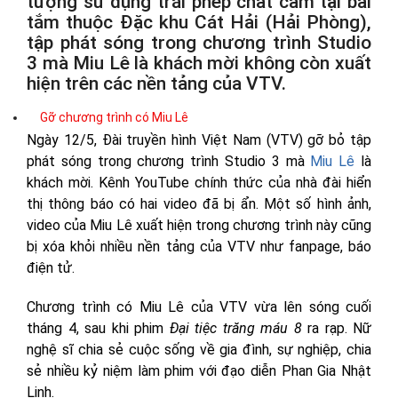
tượng sử dụng trái phép chất cấm tại bãi
tắm thuộc Đặc khu Cát Hải (Hải Phòng),
tập phát sóng trong chương trình Studio
3 mà Miu Lê là khách mời không còn xuất
hiện trên các nền tảng của VTV.
Gỡ chương trình có Miu Lê
Ngày 12/5, Đài truyền hình Việt Nam (VTV) gỡ bỏ tập
phát sóng trong chương trình Studio 3 mà
Miu Lê
là
khách mời. Kênh YouTube chính thức của nhà đài hiển
thị thông báo có hai video đã bị ẩn. Một số hình ảnh,
video của Miu Lê xuất hiện trong chương trình này cũng
bị xóa khỏi nhiều nền tảng của VTV như fanpage, báo
điện tử.
Chương trình có Miu Lê của VTV vừa lên sóng cuối
tháng 4, sau khi phim
Đại tiệc trăng máu 8
ra rạp. Nữ
nghệ sĩ chia sẻ cuộc sống về gia đình, sự nghiệp, chia
sẻ nhiều kỷ niệm làm phim với đạo diễn Phan Gia Nhật
Linh.