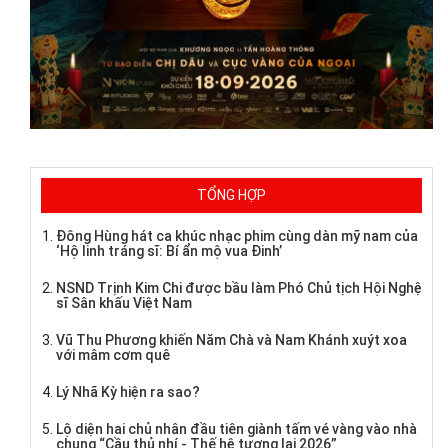
TỔNG HỢP
Đông Hùng hát ca khúc nhạc phim cùng dàn mỹ nam của
‘Hộ linh tráng sĩ: Bí ẩn mộ vua Đinh’
NSND Trịnh Kim Chi được bầu làm Phó Chủ tịch Hội Nghệ
sĩ Sân khấu Việt Nam
Vũ Thu Phương khiến Năm Chà và Nam Khánh xuýt xoa
với mâm cơm quê
Lý Nhã Kỳ hiện ra sao?
Lộ diện hai chủ nhân đầu tiên giành tấm vé vàng vào nhà
chung “Cầu thủ nhí - Thế hệ tương lai 2026”