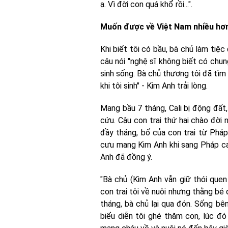
ạ. Vì đời con quá khổ rồi...".
Muốn được về Việt Nam nhiều hơ
Khi biết tôi có bầu, bà chủ làm tiệc
câu nói "nghệ sĩ không biết có chun
sinh sống. Bà chủ thương tôi đã t
khi tôi sinh" - Kim Anh trải lòng.
Mang bầu 7 tháng, Cali bị động đất
cứu. Cậu con trai thứ hai chào đời 
đầy tháng, bố của con trai từ Phá
cưu mang Kim Anh khi sang Pháp ca
Anh đã đồng ý.
"Bà chủ (Kim Anh vẫn giữ thói quen 
con trai tôi về nuôi nhưng thằng bé 
tháng, bà chủ lại qua đón. Sống b
biểu diễn tôi ghé thăm con, lúc đ