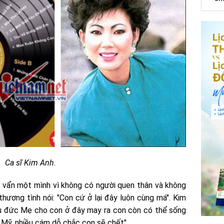
Ca sĩ Kim Anh.
ơ vẩn một mình vì không có người quen thân và không
hương tình nói: "Con cứ ở lại đây luôn cùng má''. Kim
"Nếu đức Mẹ cho con ở đây may ra con còn có thể sống
c Mỹ, nhiều cám dỗ chắc con sẽ chết".