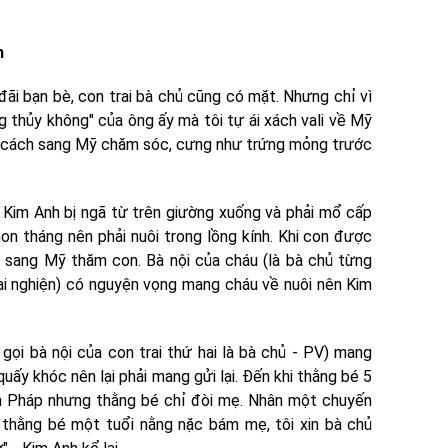
n
 đãi bạn bè, con trai bà chủ cũng có mặt. Nhưng chỉ vì
g thủy không" của ông ấy mà tôi tự ái xách vali về Mỹ
ìm cách sang Mỹ chăm sóc, cưng như trứng mỏng trước
, Kim Anh bị ngã từ trên giường xuống và phải mổ cấp
non tháng nên phải nuôi trong lồng kính. Khi con được
p sang Mỹ thăm con. Bà nội của cháu (là bà chủ từng
i nghiện) có nguyện vọng mang cháu về nuôi nên Kim
gọi bà nội của con trai thứ hai là bà chủ - PV) mang
quấy khóc nên lại phải mang gửi lại. Đến khi thằng bé 5
ên Pháp nhưng thằng bé chỉ đòi mẹ. Nhân một chuyến
ó thằng bé một tuổi nằng nặc bám mẹ, tôi xin bà chủ