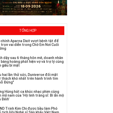
TỔNG HỢP
 chính Aparna Dixit vượt bệnh tật để
 trọn vai diễn trong Chờ Em Nơi Cuối
ờng
nh dậy sau 6 tháng hôn mê, doanh nhân
 bàng hoàng phát hiện vợ và trợ lý cùng
 giấu bí mật
 hai lần thử sức, Duniverse đối mặt
ử thách khó nhất trên hành trình tìm
hỗ Đứng"
ng Hùng hát ca khúc nhạc phim cùng
 mỹ nam của ‘Hộ linh tráng sĩ: Bí ẩn mộ
 Đinh’
ND Trịnh Kim Chi được bầu làm Phó
ủ tịch Hội Nghệ sĩ Sân khấu Việt Nam