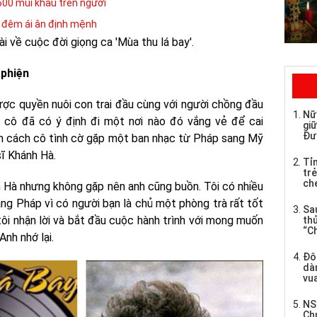
600 mũi khâu trên người
à đêm ái ân định mệnh
i về cuộc đời giọng ca 'Mùa thu lá bay'.
 phiện
ược quyền nuôi con trai đầu cùng với người chồng đầu
Nữ
 cô đã có ý định đi một nơi nào đó vắng vẻ để cai
giữ
Đư
ìm cách cô tình cờ gặp một ban nhạc từ Pháp sang Mỹ
sĩ Khánh Hà.
Tỉ
trẻ
che
 Hà nhưng không gặp nên anh cũng buồn. Tôi có nhiều
ang Pháp vì có người bạn là chủ một phòng trà rất tốt
Sau
ôi nhận lời và bắt đầu cuộc hành trình với mong muốn
th
“C
Anh nhớ lại.
Đô
dàn
vua
NS
Ch