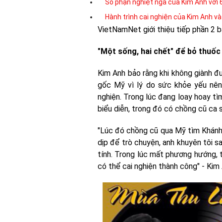
Số phận nghiệt ngã của Kim Anh với 
Hành trình cai nghiện của Kim Anh v
VietNamNet giới thiệu tiếp phần 2 bà
"Một sống, hai chết" để bỏ thuốc
Kim Anh bảo rằng khi không giành đ
gốc Mỹ vì lý do sức khỏe yếu nên
nghiện. Trong lúc đang loay hoay t
biểu diễn, trong đó có chồng cũ ca 
"Lúc đó chồng cũ qua Mỹ tìm Khánh
dịp để trò chuyện, anh khuyên tôi s
tính. Trong lúc mất phương hướng, t
có thể cai nghiện thành công" - Kim 