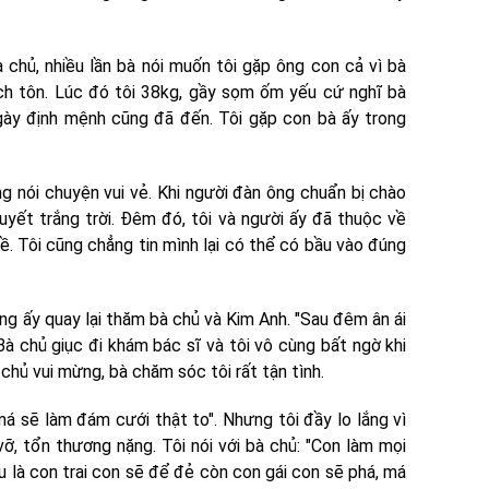
 chủ, nhiều lần bà nói muốn tôi gặp ông con cả vì bà
ch tôn. Lúc đó tôi 38kg, gầy sọm ốm yếu cứ nghĩ bà
ngày định mệnh cũng đã đến. Tôi gặp con bà ấy trong
g nói chuyện vui vẻ. Khi người đàn ông chuẩn bị chào
uyết trắng trời. Đêm đó, tôi và người ấy đã thuộc về
ề. Tôi cũng chẳng tin mình lại có thể có bầu vào đúng
g ấy quay lại thăm bà chủ và Kim Anh. "Sau đêm ân ái
 Bà chủ giục đi khám bác sĩ và tôi vô cùng bất ngờ khi
 chủ vui mừng, bà chăm sóc tôi rất tận tình.
 má sẽ làm đám cưới thật to". Nhưng tôi đầy lo lắng vì
ỡ, tổn thương nặng. Tôi nói với bà chủ: "Con làm mọi
u là con trai con sẽ để đẻ còn con gái con sẽ phá, má