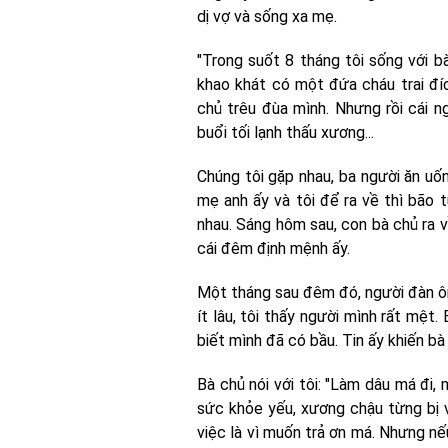
dị vợ và sống xa mẹ.
"Trong suốt 8 tháng tôi sống với bà
khao khát có một đứa cháu trai đí
chủ trêu đùa mình. Nhưng rồi cái 
buổi tối lạnh thấu xương...
Chúng tôi gặp nhau, ba người ăn uốn
mẹ anh ấy và tôi để ra về thì bão t
nhau. Sáng hôm sau, con bà chủ ra v
cái đêm định mệnh ấy.
Một tháng sau đêm đó, người đàn ôn
ít lâu, tôi thấy người mình rất mệt.
biết mình đã có bầu. Tin ấy khiến bà
Bà chủ nói với tôi: "Làm dâu má đi,
sức khỏe yếu, xương chậu từng bị v
việc là vì muốn trả ơn má. Nhưng nế