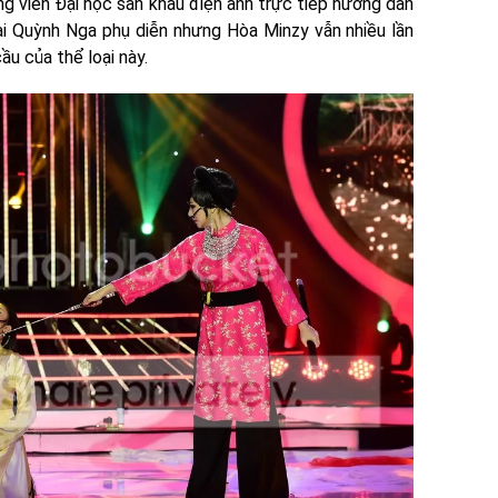
g viên Đại học sân khấu điện ảnh trực tiếp hướng dẫn
ai Quỳnh Nga phụ diễn nhưng Hòa Minzy vẫn nhiều lần
u của thể loại này.