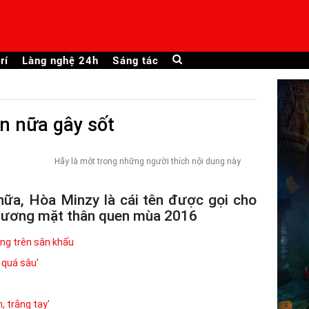
rí
Làng nghệ 24h
Sáng tác
ần nữa gây sốt
Hãy là một trong những người thích nội dung này
nữa, Hòa Minzy là cái tên được gọi cho
 Gương mặt thân quen mùa 2016
áng trên sân khấu
n quá sâu'
, trắng tay'