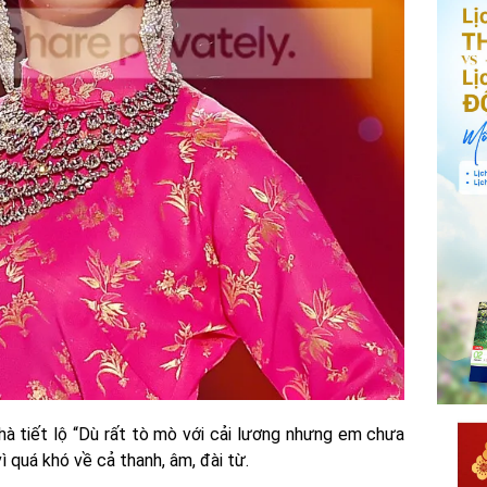
hà tiết lộ “Dù rất tò mò với cải lương nhưng em chưa
ì quá khó về cả thanh, âm, đài từ.