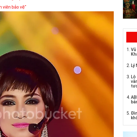
n viên bảo vệ"
Vũ
Kh
Lý 
Lộ 
và
tư
AB
bả
Đìn
kh