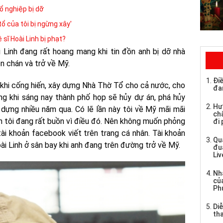
ổ nghiệp bị dỡ
ổ của tôi bị ngừng xây'
 sĩ Hoài Linh bị phạt?
Linh đang rất hoang mang khi tin đồn anh bị dỡ nhà
n chán và trở về Mỹ.
Điề
 khi cống hiến, xây dựng Nhà Thờ Tổ cho cả nước, cho
đa
ọng khi sáng nay thành phố họp sẽ hủy dự án, phá hủy
Hư
dựng nhiều năm qua. Có lẽ lần này tôi về Mỹ mãi mãi
chă
n tôi đang rất buồn vì điều đó. Nên không muốn phỏng
đi
ài khoản facebook viết trên trang cá nhân. Tài khoản
Qu
i Linh ở sân bay khi anh đang trên đường trở về Mỹ.
đu
Li
Nh
củ
Ph
Di
tha