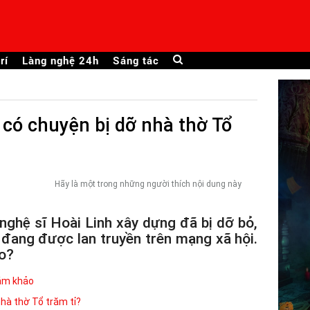
rí
Làng nghệ 24h
Sáng tác
 có chuyện bị dỡ nhà thờ Tổ
Hãy là một trong những người thích nội dung này
nghệ sĩ Hoài Linh xây dựng đã bị dỡ bỏ,
 đang được lan truyền trên mạng xã hội.
ào?
iám khảo
nhà thờ Tổ trăm tỉ?