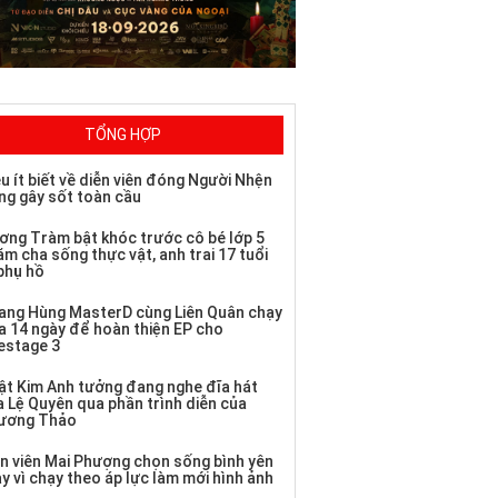
TỔNG HỢP
u ít biết về diễn viên đóng Người Nhện
ng gây sốt toàn cầu
ơng Tràm bật khóc trước cô bé lớp 5
m cha sống thực vật, anh trai 17 tuổi
 phụ hồ
ang Hùng MasterD cùng Liên Quân chạy
a 14 ngày để hoàn thiện EP cho
vestage 3
ật Kim Anh tưởng đang nghe đĩa hát
a Lệ Quyên qua phần trình diễn của
ương Thảo
ễn viên Mai Phượng chọn sống bình yên
y vì chạy theo áp lực làm mới hình ảnh