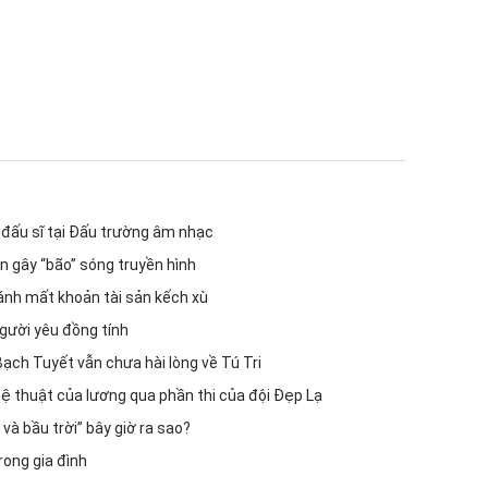
ữ đấu sĩ tại Đấu trường âm nhạc
ẹn gây “bão” sóng truyền hình
đánh mất khoản tài sản kếch xù
gười yêu đồng tính
ch Tuyết vẫn chưa hài lòng về Tú Tri
 thuật của lương qua phần thi của đội Đẹp Lạ
và bầu trời” bây giờ ra sao?
rong gia đình