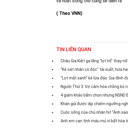
và hoạt động thờ cũng sẽ diễn ra.
( Theo VNN)
TIN LIÊN QUAN
Châu Gia Kiệt ga lăng "lọt hố" thay n
“Kẻ sát nhân cô độc” tái xuất, hứa h
“Lọt mắt xanh” kẻ lừa đảo: Gia đình 
Người Thứ 3: Vợ cảm hóa chồng bỏ n
4 giám khảo bấm chọn nhưng NSND Bạ
Khán giả được dịp chiêm ngưỡng nghệ
Cuộc sống của chủ nhân hit “Ánh sao 
Anh em cạn tình máu mủ vì bất hòa t