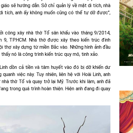
giáo sẽ hướng dẫn. Sở chỉ quản lý về mặt di tích, nhà
 di tích, anh ấy không muốn cũng có thể tự dỡ được",
hởi công xây nhà thờ Tổ sân khấu vào tháng 9/2014,
n 9, TP.HCM. Nhà thờ được xây theo kiến trúc đình
đội thợ xây dựng từ miền Bắc vào. Những hình ảnh đầu
thấy nó là công trình kiến trúc quy mô, tinh xảo.
Linh dồn cả tiền và tâm huyết vào đó bị dỡ khiến dư
 quanh việc này. Tuy nhiên, liên hệ với Hoài Linh, anh
nhà thờ Tổ và quay trở lại Mỹ. Trước khi làm, anh đã
ang trong quá trình hoàn thiện. Hiện anh đang đi quay