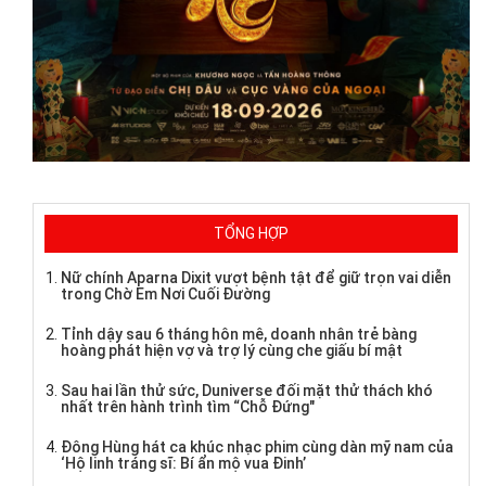
TỔNG HỢP
Nữ chính Aparna Dixit vượt bệnh tật để giữ trọn vai diễn
trong Chờ Em Nơi Cuối Đường
Tỉnh dậy sau 6 tháng hôn mê, doanh nhân trẻ bàng
hoàng phát hiện vợ và trợ lý cùng che giấu bí mật
Sau hai lần thử sức, Duniverse đối mặt thử thách khó
nhất trên hành trình tìm “Chỗ Đứng"
Đông Hùng hát ca khúc nhạc phim cùng dàn mỹ nam của
‘Hộ linh tráng sĩ: Bí ẩn mộ vua Đinh’