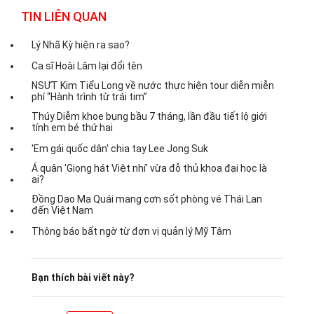
TIN LIÊN QUAN
Lý Nhã Kỳ hiện ra sao?
Ca sĩ Hoài Lâm lại đổi tên
NSƯT Kim Tiểu Long về nước thực hiện tour diễn miễn
phí “Hành trình từ trái tim”
Thúy Diễm khoe bụng bầu 7 tháng, lần đầu tiết lộ giới
tính em bé thứ hai
'Em gái quốc dân' chia tay Lee Jong Suk
Á quân 'Giọng hát Việt nhí' vừa đỗ thủ khoa đại học là
ai?
Đồng Dao Ma Quái mang cơn sốt phòng vé Thái Lan
đến Việt Nam
Thông báo bất ngờ từ đơn vị quản lý Mỹ Tâm
Bạn thích bài viết này?