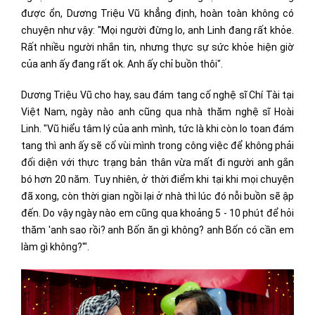
được ổn, Dương Triệu Vũ khẳng định, hoàn toàn không có
chuyện như vậy: "Mọi người đừng lo, anh Linh đang rất khỏe.
Rất nhiều người nhắn tin, nhưng thực sự sức khỏe hiện giờ
của anh ấy đang rất ok. Anh ấy chỉ buồn thôi".
Dương Triệu Vũ cho hay, sau đám tang cố nghệ sĩ Chí Tài tại
Việt Nam, ngày nào anh cũng qua nhà thăm nghệ sĩ Hoài
Linh. "Vũ hiểu tâm lý của anh mình, tức là khi còn lo toan đám
tang thì anh ấy sẽ cố vùi mình trong công việc để không phải
đối diện với thực trạng bản thân vừa mất đi người anh gắn
bó hơn 20 năm. Tuy nhiên, ở thời điểm khi tại khi mọi chuyện
đã xong, còn thời gian ngồi lại ở nhà thì lúc đó nỗi buồn sẽ ập
đến. Do vậy ngày nào em cũng qua khoảng 5 - 10 phút để hỏi
thăm 'anh sao rồi? anh Bốn ăn gì không? anh Bốn có cần em
làm gì không?'".