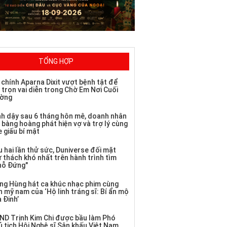
TỔNG HỢP
 chính Aparna Dixit vượt bệnh tật để
 trọn vai diễn trong Chờ Em Nơi Cuối
ờng
nh dậy sau 6 tháng hôn mê, doanh nhân
 bàng hoàng phát hiện vợ và trợ lý cùng
 giấu bí mật
 hai lần thử sức, Duniverse đối mặt
ử thách khó nhất trên hành trình tìm
hỗ Đứng"
ng Hùng hát ca khúc nhạc phim cùng
 mỹ nam của ‘Hộ linh tráng sĩ: Bí ẩn mộ
 Đinh’
ND Trịnh Kim Chi được bầu làm Phó
ủ tịch Hội Nghệ sĩ Sân khấu Việt Nam