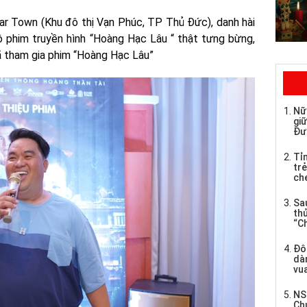
ar Town (Khu đô thị Vạn Phúc, TP Thủ Đức), danh hài
ộ phim truyền hình “Hoàng Hạc Lâu “ thật tưng bừng,
đã tham gia phim “Hoàng Hạc Lâu”
Nữ
giữ
Đư
Tỉ
trẻ
che
Sau
th
“C
Đô
dàn
vua
NS
Ch