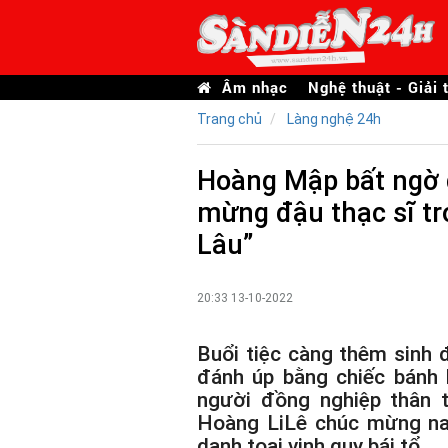
Âm nhạc
Nghệ thuật - Giải t
Trang chủ
Làng nghệ 24h
Hoàng Mập bất ngờ 
mừng đậu thạc sĩ tr
Lâu”
20:33 13-10-2022
Buổi tiệc càng thêm sinh
đánh úp bằng chiếc bánh
người đồng nghiệp thân t
Hoàng LiLê chúc mừng na
danh toại vinh quy bái tổ…