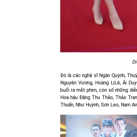
Di
Đó là các nghệ sĩ Ngân Quỳnh, Thu
Nguyên Vương, Hoàng LiLê, Ái Du
buổi ra mắt phim, còn số những di
Hoa hậu Đặng Thu Thảo, Thảo Tran
Thuấn, Như Huỳnh, Sơn Leo, Nam A