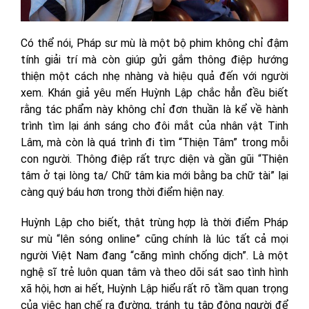
Có thể nói, Pháp sư mù là một bộ phim không chỉ đậm
tính giải trí mà còn giúp gửi gắm thông điệp hướng
thiện một cách nhẹ nhàng và hiệu quả đến với người
xem. Khán giả yêu mến Huỳnh Lập chắc hẳn đều biết
rằng tác phẩm này không chỉ đơn thuần là kể về hành
trình tìm lại ánh sáng cho đôi mắt của nhân vật Tinh
Lâm, mà còn là quá trình đi tìm “Thiện Tâm” trong mỗi
con người. Thông điệp rất trực diện và gần gũi “Thiện
tâm ở tại lòng ta/ Chữ tâm kia mới bằng ba chữ tài” lại
càng quý báu hơn trong thời điểm hiện nay.
Huỳnh Lập cho biết, thật trùng hợp là thời điểm Pháp
sư mù “lên sóng online” cũng chính là lúc tất cả mọi
người Việt Nam đang “căng mình chống dịch”. Là một
nghệ sĩ trẻ luôn quan tâm và theo dõi sát sao tình hình
xã hội, hơn ai hết, Huỳnh Lập hiểu rất rõ tầm quan trọng
của việc hạn chế ra đường, tránh tụ tập đông người để