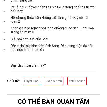
phim Sáng đèn
Lý Hải tái xuất với phần Lật Mặt xúc động nhất từ trước
đến nay
Hội chứng thừa tiền không biết làm gì từ Quý cô nổi
loạn 2
Khán giả ngỡ ngàng với "ông chồng quốc dân" Thái Hoà
trong phim mới
Giải mã cơn sốt của 'Mai'
Dàn nghệ sĩ phim điện ảnh Sáng Đèn cùng diện áo dài,
náo nức trên thảm đỏ
Bạn thích bài viết này?
Chủ đề:
,
,
Huỳnh Lập
Pháp sư mù
chiếu online
CÓ THỂ BẠN QUAN TÂM