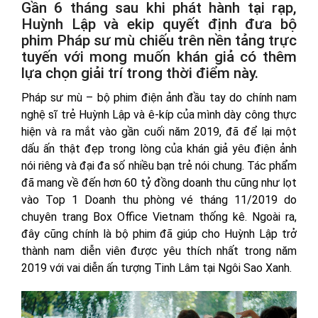
Gần 6 tháng sau khi phát hành tại rạp,
Huỳnh Lập và ekip quyết định đưa bộ
phim Pháp sư mù chiếu trên nền tảng trực
tuyến với mong muốn khán giả có thêm
lựa chọn giải trí trong thời điểm này.
Pháp sư mù – bộ phim điện ảnh đầu tay do chính nam
nghệ sĩ trẻ Huỳnh Lập và ê-kíp của mình dày công thực
hiện và ra mắt vào gần cuối năm 2019, đã để lại một
dấu ấn thật đẹp trong lòng của khán giả yêu điện ảnh
nói riêng và đại đa số nhiều bạn trẻ nói chung. Tác phẩm
đã mang về đến hơn 60 tỷ đồng doanh thu cũng như lọt
vào Top 1 Doanh thu phòng vé tháng 11/2019 do
chuyên trang Box Office Vietnam thống kê. Ngoài ra,
đây cũng chính là bộ phim đã giúp cho Huỳnh Lập trở
thành nam diễn viên được yêu thích nhất trong năm
2019 với vai diễn ấn tượng Tinh Lâm tại Ngôi Sao Xanh.