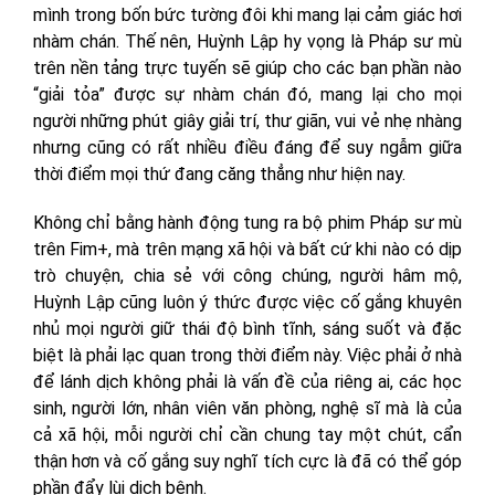
mình trong bốn bức tường đôi khi mang lại cảm giác hơi
nhàm chán. Thế nên, Huỳnh Lập hy vọng là Pháp sư mù
trên nền tảng trực tuyến sẽ giúp cho các bạn phần nào
“giải tỏa” được sự nhàm chán đó, mang lại cho mọi
người những phút giây giải trí, thư giãn, vui vẻ nhẹ nhàng
nhưng cũng có rất nhiều điều đáng để suy ngẫm giữa
thời điểm mọi thứ đang căng thẳng như hiện nay.
Không chỉ bằng hành động tung ra bộ phim Pháp sư mù
trên Fim+, mà trên mạng xã hội và bất cứ khi nào có dịp
trò chuyện, chia sẻ với công chúng, người hâm mộ,
Huỳnh Lập cũng luôn ý thức được việc cố gắng khuyên
nhủ mọi người giữ thái độ bình tĩnh, sáng suốt và đặc
biệt là phải lạc quan trong thời điểm này. Việc phải ở nhà
để lánh dịch không phải là vấn đề của riêng ai, các học
sinh, người lớn, nhân viên văn phòng, nghệ sĩ mà là của
cả xã hội, mỗi người chỉ cần chung tay một chút, cẩn
thận hơn và cố gắng suy nghĩ tích cực là đã có thể góp
phần đẩy lùi dịch bệnh.