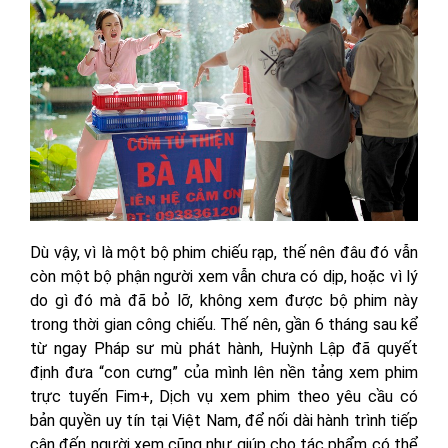
Dù vậy, vì là một bộ phim chiếu rạp, thế nên đâu đó vẫn
còn một bộ phận người xem vẫn chưa có dịp, hoặc vì lý
do gì đó mà đã bỏ lỡ, không xem được bộ phim này
trong thời gian công chiếu. Thế nên, gần 6 tháng sau kể
từ ngay Pháp sư mù phát hành, Huỳnh Lập đã quyết
định đưa “con cưng” của mình lên nền tảng xem phim
trực tuyến Fim+, Dịch vụ xem phim theo yêu cầu có
bản quyền uy tín tại Việt Nam, để nối dài hành trình tiếp
cận đến người xem cũng như giúp cho tác phẩm có thể