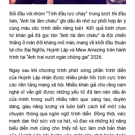
Đối đầu với nhóm “Tình đầu rực cháy” trong lượt thi đầu
tiên, “Anh tài lắm chiêu” ghi dấu ấn nhờ sự phối hợp ăn ý
cùng màu sắc trình diễn riêng biệt. Kết quả bình chọn
từ khán giả đã gọi tên “Anh tài lắm chiêu” là đội chiến
thắng ở màn đối kháng mở màn, mang về khởi đầu thuận
lợi cho Đại Nghĩa, Huỳnh Lập và Mew Amazing trên hành
trình tại “Anh trai vượt ngàn chông gai” 2026.
Ngay sau khi chương trình phát sóng, phần trình diễn
của Huỳnh Lập nhận được nhiều phản hồi tích cực trên
các nền tảng mạng xã hội. Nhiều khán giả cho rằng nam
nghệ sĩ vẫn giữ được những yếu tố đã làm nên dấu ấn
của mình trong suốt nhiều năm qua: sáng tạo, duyên
dáng, giàu năng lượng và luôn biết cách kể một câu
chuyện thông qua ngôn ngữ trình diễn. Đồng thời, việc
mạnh dạn thử sức với ca hát, vũ đạo và những kỹ năng
biểu diễn mới cũng cho thấy nỗ lực làm mới bản thân