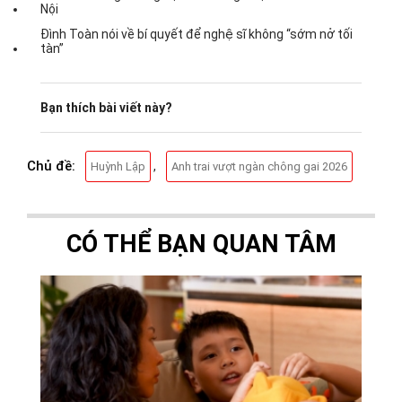
Nội
Đình Toàn nói về bí quyết để nghệ sĩ không “sớm nở tối
tàn”
Bạn thích bài viết này?
Chủ đề:
,
Huỳnh Lập
Anh trai vượt ngàn chông gai 2026
CÓ THỂ BẠN QUAN TÂM