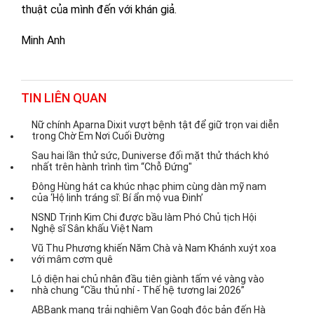
thuật của mình đến với khán giả.
Minh Anh
TIN LIÊN QUAN
Nữ chính Aparna Dixit vượt bệnh tật để giữ trọn vai diễn
trong Chờ Em Nơi Cuối Đường
Sau hai lần thử sức, Duniverse đối mặt thử thách khó
nhất trên hành trình tìm “Chỗ Đứng"
Đông Hùng hát ca khúc nhạc phim cùng dàn mỹ nam
của ‘Hộ linh tráng sĩ: Bí ẩn mộ vua Đinh’
NSND Trịnh Kim Chi được bầu làm Phó Chủ tịch Hội
Nghệ sĩ Sân khấu Việt Nam
Vũ Thu Phương khiến Năm Chà và Nam Khánh xuýt xoa
với mâm cơm quê
Lộ diện hai chủ nhân đầu tiên giành tấm vé vàng vào
nhà chung “Cầu thủ nhí - Thế hệ tương lai 2026”
ABBank mang trải nghiệm Van Gogh độc bản đến Hà