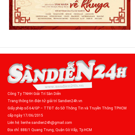
Công Ty TNHH Giải Trí Sàn Diễn
Trang thông tin điện tử giải trí Sandien24h.vn
Giấy phép số 64/GP – TTĐT do Sở Thông Tin và Truyền Thông TPHCM
cấp ngày 17/06/2015
Liên hệ: lienhe.sandien24h@gmail.com
Địa chỉ: 888/1 Quang Trung, Quận Gò Vấp, Tp.HCM