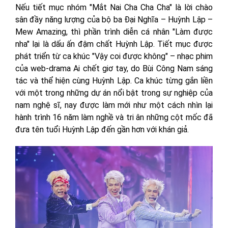
Nếu tiết mục nhóm "Mắt Nai Cha Cha Cha" là lời chào
sân đầy năng lượng của bộ ba Đại Nghĩa – Huỳnh Lập –
Mew Amazing, thì phần trình diễn cá nhân "Làm được
nha" lại là dấu ấn đậm chất Huỳnh Lập. Tiết mục được
phát triển từ ca khúc "Vậy coi được không" – nhạc phim
của web-drama Ai chết giơ tay, do Bùi Công Nam sáng
tác và thể hiện cùng Huỳnh Lập. Ca khúc từng gắn liền
với một trong những dự án nổi bật trong sự nghiệp của
nam nghệ sĩ, nay được làm mới như một cách nhìn lại
hành trình 16 năm làm nghề và tri ân những cột mốc đã
đưa tên tuổi Huỳnh Lập đến gần hơn với khán giả.