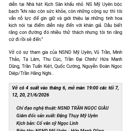
diễn tại Nhà hát Kịch Sân khấu nhỏ. NS Mỹ Uyên bộc
bạch “khi nào còn sức khỏe, còn những cộng sự thì tôi
vẫn nỗ lực để gìn giữ và giới thiệu lại những tinh hoa
kịch nói tại điểm diễn này đến với khán giả. Dẫu biết
rằng con đường đó nhiều thử thách nhưng tôi tin rằng
cứ đi rồi sẽ đến.”
Vở có sự tham gia của NSND Mỹ Uyên, Vũ Trần, Minh
Thảo, Tạ Lâm, Thu Cúc, Trần Đại Chinh/ Hứa Mạnh
Dũng, Trần Tuấn Kiệt, Quốc Cường, Nguyễn Đoàn Ngọc
Diệp/Trần Hằng Nghi…
Vở có 4 suất vào tháng 6, mở màn 19:00 các tối 7,
12, 20, 21/6/2026
Chỉ đạo nghệ thuật: NSND TRẦN NGỌC GIÀU
Giám đốc sản xuất: Đặng Thụy Mỹ Uyên
Kịch bản: Cố văn sỹ Ngọc Linh
Biên tập: NSND Mỹ Uyên - Hứa Mạnh Dũng