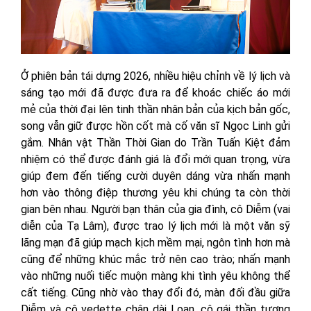
Ở phiên bản tái dựng 2026, nhiều hiệu chỉnh về lý lịch và
sáng tạo mới đã được đưa ra để khoác chiếc áo mới
mẻ của thời đại lên tinh thần nhân bản của kịch bản gốc,
song vẫn giữ được hồn cốt mà cố văn sĩ Ngọc Linh gửi
gắm. Nhân vật Thần Thời Gian do Trần Tuấn Kiệt đảm
nhiệm có thể được đánh giá là đổi mới quan trọng, vừa
giúp đem đến tiếng cười duyên dáng vừa nhấn mạnh
hơn vào thông điệp thương yêu khi chúng ta còn thời
gian bên nhau. Người bạn thân của gia đình, cô Diễm (vai
diễn của Tạ Lâm), được trao lý lịch mới là một văn sỹ
lãng mạn đã giúp mạch kịch mềm mại, ngôn tình hơn mà
cũng để những khúc mắc trở nên cao trào; nhấn mạnh
vào những nuối tiếc muộn màng khi tình yêu không thể
cất tiếng. Cũng nhờ vào thay đổi đó, màn đối đầu giữa
Diễm và cô vedette chân dài Loan, cô gái thần tượng