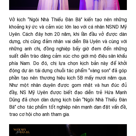
Vở kịch “Ngôi Nhà Thiếu Đàn Bà” kiến tạo nên những
khoảng ký ức và cảm xúc lớn lao với cá nhân NSND Mỹ
Uyên. Cách đây hơn 20 năm, khi lần đầu vở được dàn
dựng, chị cũng đảm nhận vai diễn Bà Uyên và cùng với
những anh chị, đồng nghiệp bấy giờ đem đến những
suất diễn trào dâng cảm xúc cho giới mộ điệu sân khấu
phía Nam. Do đó, chị lựa chọn kịch bản này để khởi
động dự án tái dựng chuỗi tác phẩm “vàng son” đã góp
phần tạo nên thương hiệu kịch 5B mấy mươi năm qua.
Như một nhân duyên được gom nhặt và hun đúc đủ
đầy, NS Mỹ Uyên được biết đạo diễn trẻ Hứa Mạnh
Dũng đã chọn dàn dựng kịch bản “Ngôi Nhà Thiếu Đàn
Bà” cho tác phẩm tốt nghiệp nên mạnh dạn đặt vấn đề,
trao cơ hội cho anh tham gia.