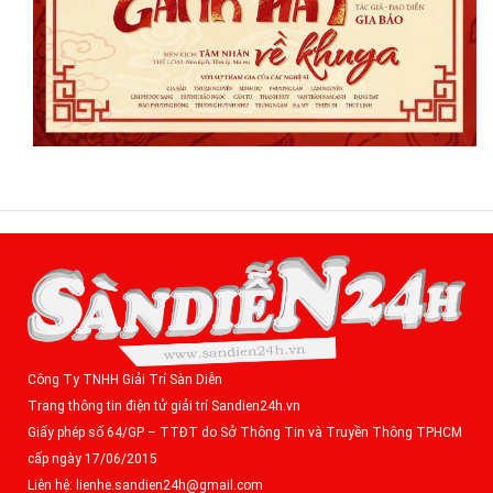
Công Ty TNHH Giải Trí Sàn Diễn
Trang thông tin điện tử giải trí Sandien24h.vn
Giấy phép số 64/GP – TTĐT do Sở Thông Tin và Truyền Thông TPHCM
cấp ngày 17/06/2015
Liên hệ: lienhe.sandien24h@gmail.com