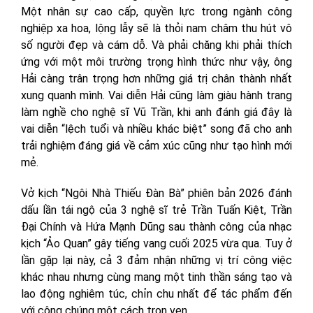
Một nhân sự cao cấp, quyền lực trong ngành công
nghiệp xa hoa, lộng lẫy sẽ là thỏi nam châm thu hút vô
số người đẹp và cám dỗ. Và phải chăng khi phải thích
ứng với một môi trường trọng hình thức như vậy, ông
Hải càng trân trọng hơn những giá trị chân thành nhất
xung quanh mình. Vai diễn Hải cũng làm giàu hành trang
làm nghề cho nghệ sĩ Vũ Trần, khi anh đánh giá đây là
vai diễn “lệch tuổi và nhiều khác biệt” song đã cho anh
trải nghiệm đáng giá về cảm xúc cũng như tạo hình mới
mẻ.
Vở kịch “Ngôi Nhà Thiếu Đàn Bà” phiên bản 2026 đánh
dấu lần tái ngộ của 3 nghệ sĩ trẻ Trần Tuấn Kiệt, Trần
Đại Chính và Hứa Mạnh Dũng sau thành công của nhạc
kịch “Ảo Quan” gây tiếng vang cuối 2025 vừa qua. Tuy ở
lần gặp lại này, cả 3 đảm nhận những vị trí công việc
khác nhau nhưng cùng mang một tinh thần sáng tạo và
lao động nghiêm túc, chỉn chu nhất để tác phẩm đến
với công chúng một cách trọn vẹn.