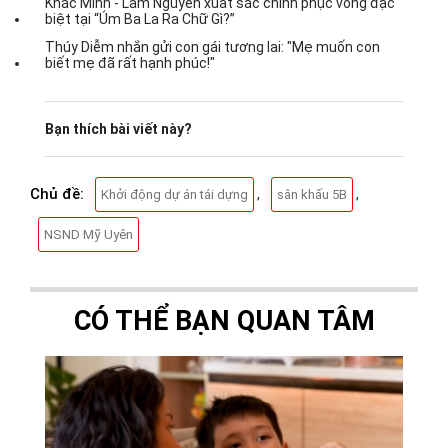
Khắc Minh - Lâm Nguyễn xuất sắc chinh phục vòng đặc
biệt tại “Úm Ba La Ra Chữ Gì?”
Thúy Diễm nhắn gửi con gái tương lai: "Mẹ muốn con
biết mẹ đã rất hạnh phúc!"
Bạn thích bài viết này?
Chủ đề:
,
,
Khởi động dự án tái dựng
sân khấu 5B
NSND Mỹ Uyên
CÓ THỂ BẠN QUAN TÂM