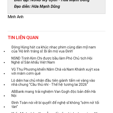
Đạo diễn: Hứa Mạnh Dũng
Minh Anh
TIN LIÊN QUAN
Đông Hùng hát ca khúc nhạc phim cùng dàn mỹ nam
của ‘Hộ linh tráng sĩ: Bí ẩn mộ vua Đinh’
NSND Trịnh Kim Chi được bầu làm Phó Chủ tịch Hội
Nghệ sĩ Sân khấu Việt Nam
Vũ Thu Phương khiến Năm Chà và Nam Khánh xuýt xoa
với mâm cơm quê
Lộ diện hai chủ nhân đầu tiên giành tấm vé vàng vào
nhà chung “Cầu thủ nhí - Thế hệ tương lai 2026”
ABBank mang trải nghiệm Van Gogh độc bản đến Hà
Nội
Đình Toàn nói về bí quyết để nghệ sĩ không “sớm nở tối
tàn”