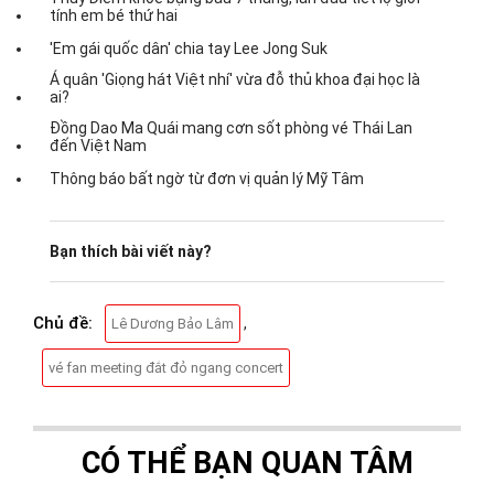
tính em bé thứ hai
'Em gái quốc dân' chia tay Lee Jong Suk
Á quân 'Giọng hát Việt nhí' vừa đỗ thủ khoa đại học là
ai?
Đồng Dao Ma Quái mang cơn sốt phòng vé Thái Lan
đến Việt Nam
Thông báo bất ngờ từ đơn vị quản lý Mỹ Tâm
Bạn thích bài viết này?
Chủ đề:
,
Lê Dương Bảo Lâm
vé fan meeting đắt đỏ ngang concert
CÓ THỂ BẠN QUAN TÂM