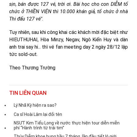
sịn, bán được 127 vé, trời ơi. Bài học cho con DIỄM tổ
chức ở THIỀN VIỆN thì 10.000 khán giả, tổ chức ở nhà
Thi đấu 127 vé".
Tuy nhiên, sau khi công khai các khách mời đặc biệt như
HIEUTHUHAI, Hòa Minzy, Negav, Ngô Kiến Huy và dàn
anh trai say hi... thì vé fan meeting day 2 ngày 28/12 lập
tức sold-out.
Theo Thương Trường
TIN LIÊN QUAN
Lý Nhã Kỳ hiện ra sao?
Ca sĩ Hoài Lâm lại đổi tên
NSƯT Kim Tiểu Long về nước thực hiện tour diễn miễn
phí “Hành trình từ trái tim”
Thúy Diễm khoe bụng bầu 7 tháng, lần đầu tiết lộ giới