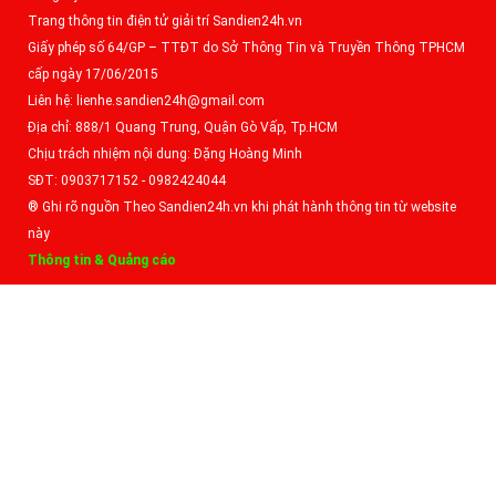
Trang thông tin điện tử giải trí Sandien24h.vn
Giấy phép số 64/GP – TTĐT do Sở Thông Tin và Truyền Thông TPHCM
cấp ngày 17/06/2015
Liên hệ: lienhe.sandien24h@gmail.com
Địa chỉ: 888/1 Quang Trung, Quận Gò Vấp, Tp.HCM
Chịu trách nhiệm nội dung: Đặng Hoàng Minh
SĐT: 0903717152 - 0982424044
® Ghi rõ nguồn Theo Sandien24h.vn khi phát hành thông tin từ website
này
Thông tin & Quảng cáo