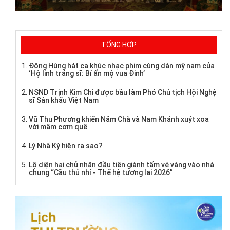
TỔNG HỢP
Đông Hùng hát ca khúc nhạc phim cùng dàn mỹ nam của
‘Hộ linh tráng sĩ: Bí ẩn mộ vua Đinh’
NSND Trịnh Kim Chi được bầu làm Phó Chủ tịch Hội Nghệ
sĩ Sân khấu Việt Nam
Vũ Thu Phương khiến Năm Chà và Nam Khánh xuýt xoa
với mâm cơm quê
Lý Nhã Kỳ hiện ra sao?
Lộ diện hai chủ nhân đầu tiên giành tấm vé vàng vào nhà
chung “Cầu thủ nhí - Thế hệ tương lai 2026”