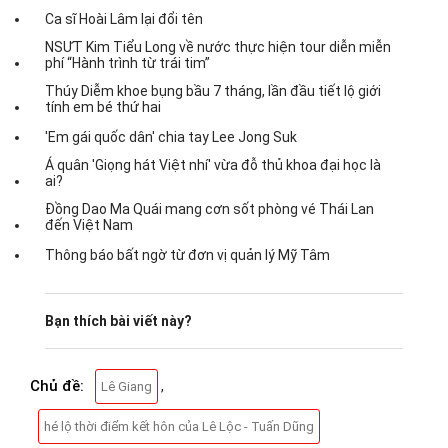
Ca sĩ Hoài Lâm lại đổi tên
NSƯT Kim Tiểu Long về nước thực hiện tour diễn miễn
phí “Hành trình từ trái tim”
Thúy Diễm khoe bụng bầu 7 tháng, lần đầu tiết lộ giới
tính em bé thứ hai
'Em gái quốc dân' chia tay Lee Jong Suk
Á quân 'Giọng hát Việt nhí' vừa đỗ thủ khoa đại học là
ai?
Đồng Dao Ma Quái mang cơn sốt phòng vé Thái Lan
đến Việt Nam
Thông báo bất ngờ từ đơn vị quản lý Mỹ Tâm
Bạn thích bài viết này?
Chủ đề:
,
Lê Giang
hé lộ thời điểm kết hôn của Lê Lộc - Tuấn Dũng