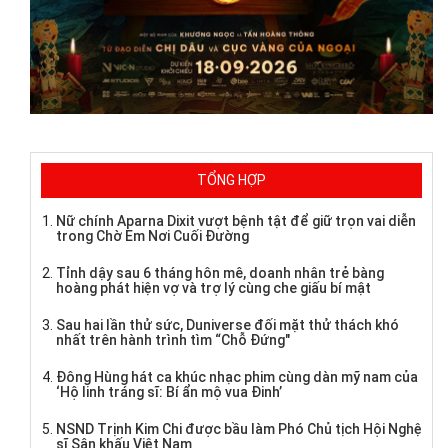
TỔNG HỢP
Nữ chính Aparna Dixit vượt bệnh tật để giữ trọn vai diễn
trong Chờ Em Nơi Cuối Đường
Tỉnh dậy sau 6 tháng hôn mê, doanh nhân trẻ bàng
hoàng phát hiện vợ và trợ lý cùng che giấu bí mật
Sau hai lần thử sức, Duniverse đối mặt thử thách khó
nhất trên hành trình tìm “Chỗ Đứng"
Đông Hùng hát ca khúc nhạc phim cùng dàn mỹ nam của
‘Hộ linh tráng sĩ: Bí ẩn mộ vua Đinh’
NSND Trịnh Kim Chi được bầu làm Phó Chủ tịch Hội Nghệ
sĩ Sân khấu Việt Nam