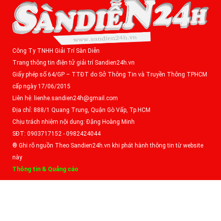
Công Ty TNHH Giải Trí Sàn Diễn
Trang thông tin điện tử giải trí Sandien24h.vn
Giấy phép số 64/GP – TTĐT do Sở Thông Tin và Truyền Thông TPHCM
cấp ngày 17/06/2015
Liên hệ: lienhe.sandien24h@gmail.com
Địa chỉ: 888/1 Quang Trung, Quận Gò Vấp, Tp.HCM
Chịu trách nhiệm nội dung: Đặng Hoàng Minh
SĐT: 0903717152 - 0982424044
® Ghi rõ nguồn Theo Sandien24h.vn khi phát hành thông tin từ website
này
Thông tin & Quảng cáo