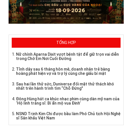
TỔNG HỢP
Nữ chính Aparna Dixit vượt bệnh tật để giữ trọn vai diễn
trong Chờ Em Nơi Cuối Đường
Tỉnh dậy sau 6 tháng hôn mê, doanh nhân trẻ bàng
hoàng phát hiện vợ và trợ lý cùng che giấu bí mật
Sau hai lần thử sức, Duniverse đối mặt thử thách khó
nhất trên hành trình tìm “Chỗ Đứng"
Đông Hùng hát ca khúc nhạc phim cùng dàn mỹ nam của
‘Hộ linh tráng sĩ: Bí ẩn mộ vua Đinh’
NSND Trịnh Kim Chi được bầu làm Phó Chủ tịch Hội Nghệ
sĩ Sân khấu Việt Nam