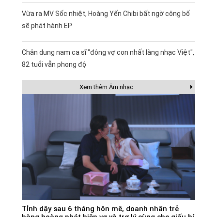
Vừa ra MV Sốc nhiệt, Hoàng Yến Chibi bất ngờ công bố
sẽ phát hành EP
Chân dung nam ca sĩ "đông vợ con nhất làng nhạc Việt",
82 tuổi vẫn phong độ
Xem thêm Âm nhạc
Tỉnh dậy sau 6 tháng hôn mê, doanh nhân trẻ
bàng hoàng phát hiện vợ và trợ lý cùng che giấu bí