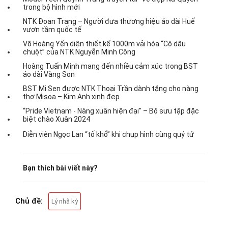
trong bộ hình mới
NTK Đoan Trang – Người đưa thương hiệu áo dài Huế
vươn tầm quốc tế
Võ Hoàng Yến diện thiết kế 1000m vải hóa “Cô dâu
chuột” của NTK Nguyễn Minh Công
Hoàng Tuấn Minh mang đến nhiều cảm xúc trong BST
áo dài Vàng Son
BST Mi Sen được NTK Thoại Trần dành tặng cho nàng
thơ Misoa – Kim Anh xinh đẹp
“Pride Vietnam - Nàng xuân hiện đại" – Bộ sưu tập đặc
biệt chào Xuân 2024
Diễn viên Ngọc Lan “tố khổ” khi chụp hình cùng quý tử
Bạn thích bài viết này?
Chủ đề:
Lý nhã kỳ