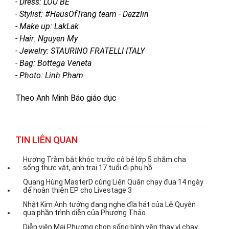
- Dress: LOU BE
- Stylist: #HausOfTrang team - Dazzlin
- Make up: LakLak
- Hair: Nguyen My
- Jewelry: STAURINO FRATELLI ITALY
- Bag: Bottega Veneta
- Photo: Linh Phạm
Theo Anh Minh Báo giáo dục
TIN LIÊN QUAN
Hương Tràm bật khóc trước cô bé lớp 5 chăm cha
sống thực vật, anh trai 17 tuổi đi phụ hồ
Quang Hùng MasterD cùng Liên Quân chạy đua 14 ngày
để hoàn thiện EP cho Livestage 3
Nhật Kim Anh tưởng đang nghe đĩa hát của Lệ Quyên
qua phần trình diễn của Phương Thảo
Diễn viên Mai Phượng chọn sống bình yên thay vì chạy