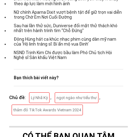
theo áp lực làm mới hình ảnh
Nữ chính Aparna Dixit vượt bệnh tật để giữ trọn vai diễn
trong Chờ Em Nơi Cuối Đường
Sau hai lần thử sức, Duniverse đối mặt thử thách khó
nhất trên hành trình tìm “Chỗ Đứng"
Đông Hùng hát ca khúc nhạc phim cùng dàn mỹ nam
của ‘Hộ linh tráng sĩ: Bí ẩn mộ vua Đinh’
NSND Trịnh Kim Chi được bầu làm Phó Chủ tịch Hội
Nghệ sĩ Sân khấu Việt Nam
Bạn thích bài viết này?
Chủ đề:
,
,
Lý Nhã Kỳ
ngọt ngào như tiểu thư
thảm đỏ TikTok Awards Vietnam 2024
CÓ THỂ BẠN QUAN TÂM