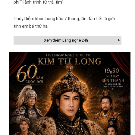
phí “Hành trình từ trái tim”
Thúy Diễm khoe bụng bầu 7 tháng, lần đầu tiết lộ giới
tính em bé thứ hai
Xem thêm Làng nghệ 24h