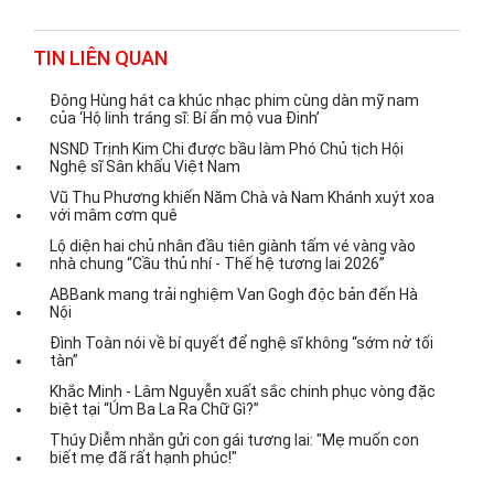
TIN LIÊN QUAN
Đông Hùng hát ca khúc nhạc phim cùng dàn mỹ nam
của ‘Hộ linh tráng sĩ: Bí ẩn mộ vua Đinh’
NSND Trịnh Kim Chi được bầu làm Phó Chủ tịch Hội
Nghệ sĩ Sân khấu Việt Nam
Vũ Thu Phương khiến Năm Chà và Nam Khánh xuýt xoa
với mâm cơm quê
Lộ diện hai chủ nhân đầu tiên giành tấm vé vàng vào
nhà chung “Cầu thủ nhí - Thế hệ tương lai 2026”
ABBank mang trải nghiệm Van Gogh độc bản đến Hà
Nội
Đình Toàn nói về bí quyết để nghệ sĩ không “sớm nở tối
tàn”
Khắc Minh - Lâm Nguyễn xuất sắc chinh phục vòng đặc
biệt tại “Úm Ba La Ra Chữ Gì?”
Thúy Diễm nhắn gửi con gái tương lai: "Mẹ muốn con
biết mẹ đã rất hạnh phúc!"