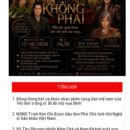
TỔNG HỢP
Đông Hùng hát ca khúc nhạc phim cùng dàn mỹ nam của
‘Hộ linh tráng sĩ: Bí ẩn mộ vua Đinh’
NSND Trịnh Kim Chi được bầu làm Phó Chủ tịch Hội Nghệ
sĩ Sân khấu Việt Nam
Vũ Thu Phương khiến Năm Chà và Nam Khánh xuýt xoa