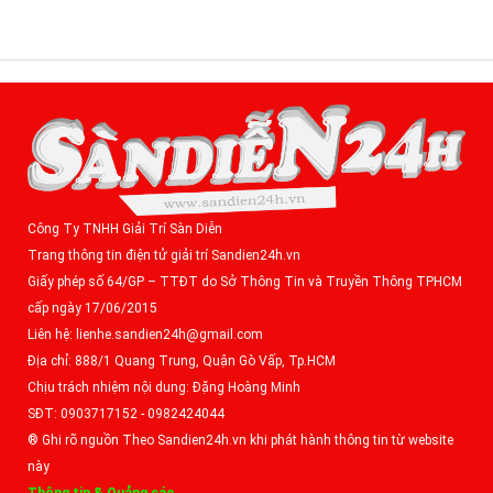
Công Ty TNHH Giải Trí Sàn Diễn
Trang thông tin điện tử giải trí Sandien24h.vn
Giấy phép số 64/GP – TTĐT do Sở Thông Tin và Truyền Thông TPHCM
cấp ngày 17/06/2015
Liên hệ: lienhe.sandien24h@gmail.com
Địa chỉ: 888/1 Quang Trung, Quận Gò Vấp, Tp.HCM
Chịu trách nhiệm nội dung: Đặng Hoàng Minh
SĐT: 0903717152 - 0982424044
® Ghi rõ nguồn Theo Sandien24h.vn khi phát hành thông tin từ website
này
Thông tin & Quảng cáo