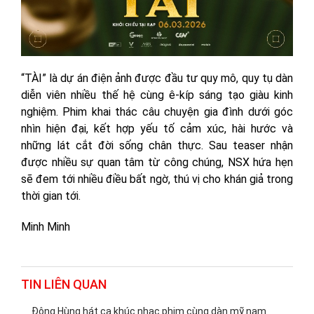
“TÀI” là dự án điện ảnh được đầu tư quy mô, quy tụ dàn
diễn viên nhiều thế hệ cùng ê-kíp sáng tạo giàu kinh
nghiệm. Phim khai thác câu chuyện gia đình dưới góc
nhìn hiện đại, kết hợp yếu tố cảm xúc, hài hước và
những lát cắt đời sống chân thực. Sau teaser nhận
được nhiều sự quan tâm từ công chúng, NSX hứa hẹn
sẽ đem tới nhiều điều bất ngờ, thú vị cho khán giả trong
thời gian tới.
Minh Minh
TIN LIÊN QUAN
Đông Hùng hát ca khúc nhạc phim cùng dàn mỹ nam