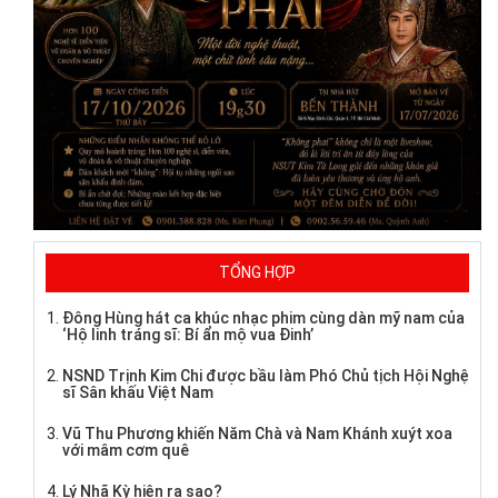
TỔNG HỢP
Đông Hùng hát ca khúc nhạc phim cùng dàn mỹ nam của
‘Hộ linh tráng sĩ: Bí ẩn mộ vua Đinh’
NSND Trịnh Kim Chi được bầu làm Phó Chủ tịch Hội Nghệ
sĩ Sân khấu Việt Nam
Vũ Thu Phương khiến Năm Chà và Nam Khánh xuýt xoa
với mâm cơm quê
Lý Nhã Kỳ hiện ra sao?