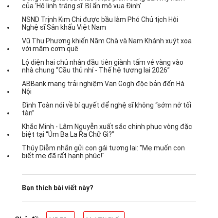
của ‘Hộ linh tráng sĩ: Bí ẩn mộ vua Đinh’
NSND Trịnh Kim Chi được bầu làm Phó Chủ tịch Hội
Nghệ sĩ Sân khấu Việt Nam
Vũ Thu Phương khiến Năm Chà và Nam Khánh xuýt xoa
với mâm cơm quê
Lộ diện hai chủ nhân đầu tiên giành tấm vé vàng vào
nhà chung “Cầu thủ nhí - Thế hệ tương lai 2026”
ABBank mang trải nghiệm Van Gogh độc bản đến Hà
Nội
Đình Toàn nói về bí quyết để nghệ sĩ không “sớm nở tối
tàn”
Khắc Minh - Lâm Nguyễn xuất sắc chinh phục vòng đặc
biệt tại “Úm Ba La Ra Chữ Gì?”
Thúy Diễm nhắn gửi con gái tương lai: "Mẹ muốn con
biết mẹ đã rất hạnh phúc!"
Bạn thích bài viết này?