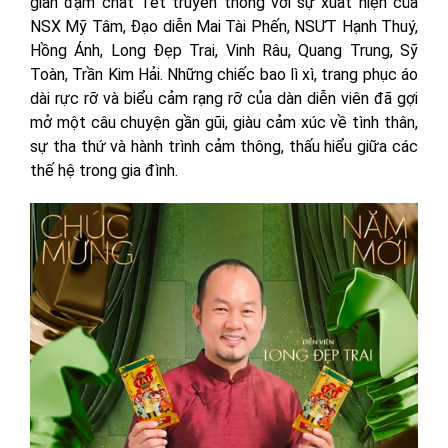
gian đậm chất Tết truyền thống với sự xuất hiện của
NSX Mỹ Tâm, Đạo diễn Mai Tài Phến, NSƯT Hạnh Thuý,
Hồng Ánh, Long Đẹp Trai, Vinh Râu, Quang Trung, Sỹ
Toàn, Trần Kim Hải. Những chiếc bao lì xì, trang phục áo
dài rực rỡ và biểu cảm rạng rỡ của dàn diễn viên đã gợi
mở một câu chuyện gần gũi, giàu cảm xúc về tình thân,
sự tha thứ và hành trình cảm thông, thấu hiểu giữa các
thế hệ trong gia đình.