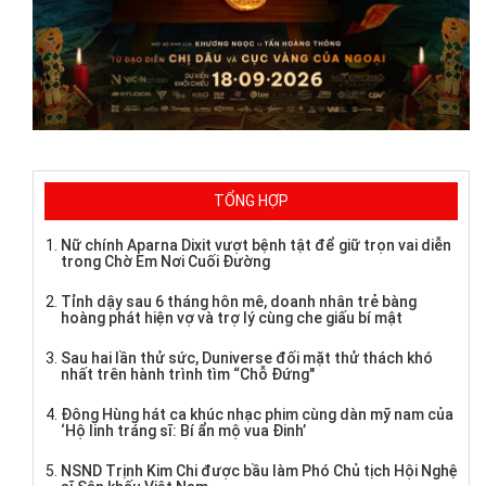
TỔNG HỢP
Nữ chính Aparna Dixit vượt bệnh tật để giữ trọn vai diễn
trong Chờ Em Nơi Cuối Đường
Tỉnh dậy sau 6 tháng hôn mê, doanh nhân trẻ bàng
hoàng phát hiện vợ và trợ lý cùng che giấu bí mật
Sau hai lần thử sức, Duniverse đối mặt thử thách khó
nhất trên hành trình tìm “Chỗ Đứng"
Đông Hùng hát ca khúc nhạc phim cùng dàn mỹ nam của
‘Hộ linh tráng sĩ: Bí ẩn mộ vua Đinh’
NSND Trịnh Kim Chi được bầu làm Phó Chủ tịch Hội Nghệ