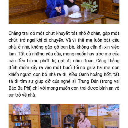
Chàng trai có một chút khuyết tật nhỏ ở chân, gặp một
chút trở ngại khi di chuyển. Và vì thế mẹ luôn bắt cậu
phải ở nhà, không gặp gỡ bạn bè, không cần đi xin việc
làm. Tất cả những yêu cầu, mong muốn hay ước mơ của
cậu đều bị mẹ phớt lờ, gạt đi, cấm đoán. Căng thẳng
đỉnh điểm xảy ra vào một buổi tối nọ giữa hai mẹ con
khiến người con bỏ nhà ra đi. Kiều Oanh hoảng hốt, tất
tả đi tìm sự giúp đỡ của nghệ sĩ Trung Dân (trong vai
Bác Ba Phi) chỉ với mong muốn con trai được bình an vô
sự trở về nhà.