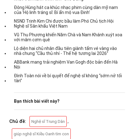
Đông Hùng hát ca khúc nhạc phim cùng dàn mỹ nam
của ‘Hộ linh tráng sĩ: Bí ẩn mộ vua Đinh’
NSND Trịnh Kim Chi được bầu làm Phó Chủ tịch Hội
Nghệ sĩ Sân khấu Việt Nam
Vũ Thu Phương khiến Năm Chà và Nam Khánh xuýt xoa
với mâm cơm quê
Lộ diện hai chủ nhân đầu tiên giành tấm vé vàng vào
nhà chung “Cầu thủ nhí - Thế hệ tương lai 2026”
ABBank mang trải nghiệm Van Gogh độc bản đến Hà
Nội
Đình Toàn nói về bí quyết để nghệ sĩ không “sớm nở tối
tàn”
Bạn thích bài viết này?
Chủ đề:
,
Nghệ sĩ Trung Dân
giúp nghệ sĩ Kiều Oanh tìm con