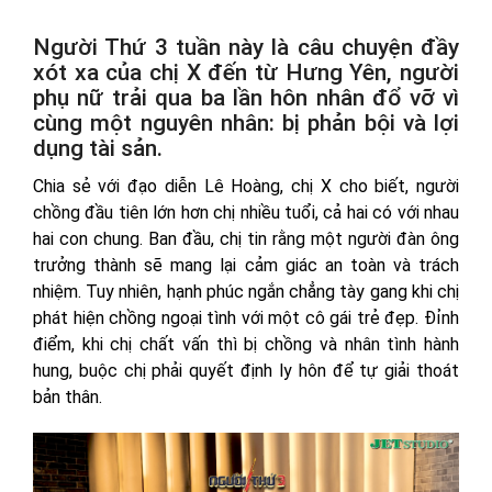
Người Thứ 3 tuần này là câu chuyện đầy
xót xa của chị X đến từ Hưng Yên, người
phụ nữ trải qua ba lần hôn nhân đổ vỡ vì
cùng một nguyên nhân: bị phản bội và lợi
dụng tài sản.
Chia sẻ với đạo diễn Lê Hoàng, chị X cho biết, người
chồng đầu tiên lớn hơn chị nhiều tuổi, cả hai có với nhau
hai con chung. Ban đầu, chị tin rằng một người đàn ông
trưởng thành sẽ mang lại cảm giác an toàn và trách
nhiệm. Tuy nhiên, hạnh phúc ngắn chẳng tày gang khi chị
phát hiện chồng ngoại tình với một cô gái trẻ đẹp. Đỉnh
điểm, khi chị chất vấn thì bị chồng và nhân tình hành
hung, buộc chị phải quyết định ly hôn để tự giải thoát
bản thân.