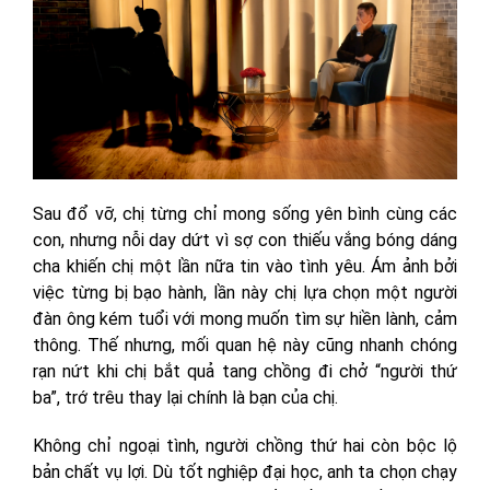
Sau đổ vỡ, chị từng chỉ mong sống yên bình cùng các
con, nhưng nỗi day dứt vì sợ con thiếu vắng bóng dáng
cha khiến chị một lần nữa tin vào tình yêu. Ám ảnh bởi
việc từng bị bạo hành, lần này chị lựa chọn một người
đàn ông kém tuổi với mong muốn tìm sự hiền lành, cảm
thông. Thế nhưng, mối quan hệ này cũng nhanh chóng
rạn nứt khi chị bắt quả tang chồng đi chở “người thứ
ba”, trớ trêu thay lại chính là bạn của chị.
Không chỉ ngoại tình, người chồng thứ hai còn bộc lộ
bản chất vụ lợi. Dù tốt nghiệp đại học, anh ta chọn chạy