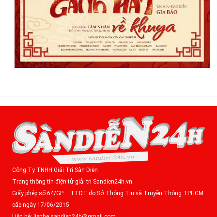
Công Ty TNHH Giải Trí Sàn Diễn
Trang thông tin điện tử giải trí Sandien24h.vn
Giấy phép số 64/GP – TTĐT do Sở Thông Tin và Truyền Thông TPHCM
cấp ngày 17/06/2015
Liên hệ: lienhe.sandien24h@gmail.com