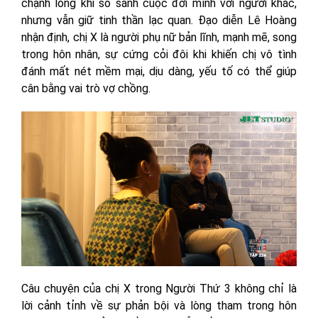
chạnh lòng khi so sánh cuộc đời mình với người khác,
nhưng vẫn giữ tinh thần lạc quan. Đạo diễn Lê Hoàng
nhận định, chị X là người phụ nữ bản lĩnh, mạnh mẽ, song
trong hôn nhân, sự cứng cỏi đôi khi khiến chị vô tình
đánh mất nét mềm mại, dịu dàng, yếu tố có thể giúp
cân bằng vai trò vợ chồng.
Câu chuyện của chị X trong Người Thứ 3 không chỉ là
lời cảnh tỉnh về sự phản bội và lòng tham trong hôn