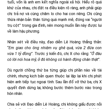
tuổi, vốn là anh em kết nghĩa ngoài xã hội. Hiểu rõ quá
khứ của nhau, chị đặt ra điều kiện rõ ràng, anh phải giúp
chị trả nợ và cùng chăm lo cho hai con riêng. Chị cũng
thừa nhận bản thân từng quá mạnh mẽ, đóng vai “người
trụ cột” trong gia đình, nên mong muốn lần này được lui
về làm hậu phương.
Nhận xét về điều này, đạo diễn Lê Hoàng thẳng thắn:
“
Em giao cho ông nhiệm vụ ghê quá, vừa 2 đứa con
vừa 1 tỷ đồng
”. Trước ý kiến đó, chị X cho rằng: “
Ở đâu
có lời nói hoa mỹ, ở đó không có hành động chân thật
”.
Dù người chồng thứ ba từng giúp chị phần nào về tài
chính, nhưng kịch bản quen thuộc lại lặp lại khi chị phát
hiện anh tiếp tục ngoại tình. Sau lần đổ vỡ thứ ba, chị X
quyết định dừng lại, không bước thêm bước nào trong
hôn nhân.
Chia sẻ với Đạo diễn Lê Hoàng, chị không giấu được nỗi