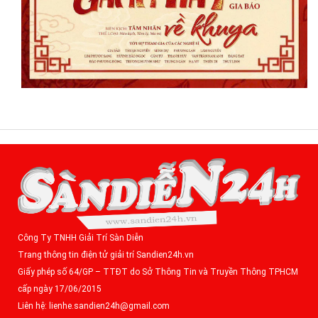
Công Ty TNHH Giải Trí Sàn Diễn
Trang thông tin điện tử giải trí Sandien24h.vn
Giấy phép số 64/GP – TTĐT do Sở Thông Tin và Truyền Thông TPHCM
cấp ngày 17/06/2015
Liên hệ: lienhe.sandien24h@gmail.com