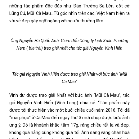
những tác phẩm độc đáo như Đảo Trường Sa Lớn, cột cờ
Lũng Cú, Mũi Cà Mau…Từ góc nhìn trên cao, Việt Nam hiện ra
với vẻ đẹp gây ngỡ ngàng với người thưởng lãm.
Ông Nguyễn Hà Quốc Anh- Giám đốc Công ty Lịch Xuân Phương
Nam ( bìa trái) trao giải nhất cho tác giả Nguyễn Vinh Hiển
Tác giả Nguyễn Vinh Hiển được trao giải Nhất với bức ảnh “Mũi
Cà Mau”
Vinh dự được trao giải Nhất với bức ảnh “Mũi Cà Mau”, tác
giả Nguyễn Vinh Hiển (Vĩnh Long) chia sẻ: “Tác phẩm này
được tôi thực hiện vào một buổi chiều cuối năm 2016. Tôi đã
“mai phục” ở Cà Mau đến ngày thứ 3 mới chụp được bức ảnh
ưng ý. Đó là khoảnh khắc tầm 17g, ráng chiều rất lạ và đẹp,
không quá nắng cũng không quá tối. Ánh sáng vàng chan hoà