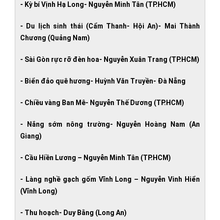
- Kỳ bí Vịnh Hạ Long- Nguyễn Minh Tân (TP.HCM)
- Du lịch sinh thái (Cẩm Thanh- Hội An)- Mai Thành
Chương (Quảng Nam)
- Sài Gòn rực rỡ đèn hoa- Nguyễn Xuân Trang (TP.HCM)
- Biển đảo quê hương- Huỳnh Văn Truyền- Đà Nẵng
- Chiều vàng Ban Mê- Nguyễn Thế Dương (TP.HCM)
- Nắng sớm nông trường- Nguyễn Hoàng Nam (An
Giang)
- Cầu Hiền Lương – Nguyễn Minh Tân (TP.HCM)
- Làng nghề gạch gốm Vĩnh Long – Nguyễn Vinh Hiển
(Vĩnh Long)
- Thu hoạch- Duy Bằng (Long An)