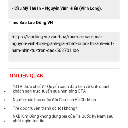
- Cầu Mỹ Thuận – Nguyễn Vinh Hiển (Vĩnh Long).
Theo Báo Lao Động.VN
https://laodong.vn/van-hoa/mui-ca-mau-cua-
nguyen-vinh-hien-gianh-giai-nhat-cuoc-thi-anh-viet-
nam-nhin-tu-tren-cao-563701.ldo
TIN LIÊN QUAN
“OTA thực chiến” - Quyển sách đầu tiên về kinh doanh
khách sạn trực tuyến qua nền tảng OTA
Người khắc họa cuộc đời Chủ tịch Hồ Chí Minh
Trẻ đọc truyện tranh có tốt không?
NXB Kim Đồng không dùng bìa của Tạ Quốc Kỳ Nam sau
phát ngôn tục tĩu