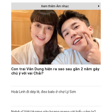
Xem thêm Âm nhạc
Con trai Vân Dung hiện ra sao sau gần 2 năm gây
chú ý với vai Chải?
Hoài Linh đi dép lê, đeo balo ở chợ Lý Sơn
Nghệ sĩ Việt Hương gây hoang mang với biểu cảm lạ?