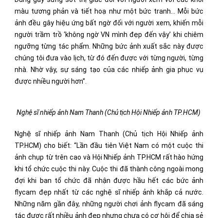
màu tương phản và tiết hoạ như một bức tranh… Mỗi bức
ảnh đều gây hiệu ứng bất ngờ đối với người xem, khiến mỗi
người trầm trồ ‘không ngờ VN mình đẹp đến vậy’ khi chiêm
ngưỡng từng tác phẩm. Những bức ảnh xuất sắc này được
chúng tôi đưa vào lịch, từ đó đến được với từng người, từng
nhà. Nhờ vậy, sự sáng tạo của các nhiếp ảnh gia phục vụ
được nhiều người hơn”.
Nghệ sĩ nhiếp ảnh Nam Thanh (Chủ tịch Hội Nhiếp ảnh TP.HCM)
Nghệ sĩ nhiếp ảnh Nam Thanh (Chủ tịch Hội Nhiếp ảnh
TP.HCM) cho biết: “Lần đầu tiên Việt Nam có một cuộc thi
ảnh chụp từ trên cao và Hội Nhiếp ảnh TP.HCM rất hào hứng
khi tổ chức cuộc thi này. Cuộc thi đã thành công ngoài mong
đợi khi ban tổ chức đã nhận được hầu hết các bức ảnh
flycam đẹp nhất từ các nghệ sĩ nhiếp ảnh khắp cả nước.
Những năm gần đây, những người chơi ảnh flycam đã sáng
tác được rất nhiều ảnh đẹp nhưng chưa có cơ hội để chia sẻ