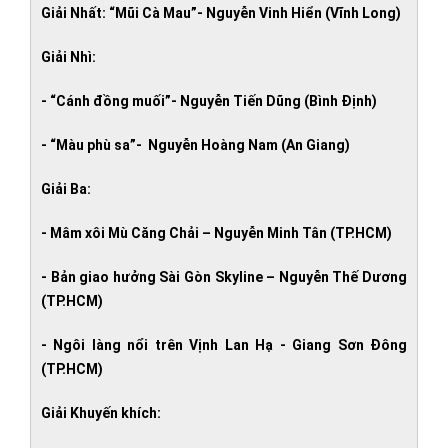
Giải Nhất: “Mũi Cà Mau”- Nguyễn Vinh Hiển (Vĩnh Long)
Giải Nhì:
- “Cánh đồng muối”- Nguyễn Tiến Dũng (Bình Định)
- “Màu phù sa”- Nguyễn Hoàng Nam (An Giang)
Giải Ba:
- Mâm xôi Mù Căng Chải – Nguyễn Minh Tân (TP.HCM)
- Bản giao hưởng Sài Gòn Skyline – Nguyễn Thế Dương
(TP.HCM)
- Ngôi làng nổi trên Vịnh Lan Hạ - Giang Sơn Đông
(TP.HCM)
Giải Khuyến khích: