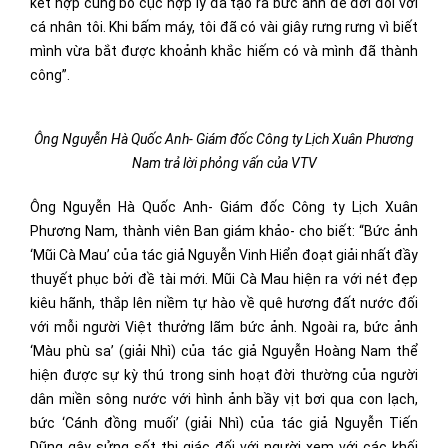
kết hợp cùng bố cục hợp lý đã tạo ra bức ảnh để đời đối với
cá nhân tôi. Khi bấm máy, tôi đã có vài giây rưng rưng vì biết
mình vừa bắt được khoảnh khắc hiếm có và mình đã thành
công”.
Ông Nguyễn Hà Quốc Anh- Giám đốc Công ty Lịch Xuân Phương
Nam trả lời phỏng vấn của VTV
Ông Nguyễn Hà Quốc Anh- Giám đốc Công ty Lịch Xuân
Phương Nam, thành viên Ban giám khảo- cho biết: “Bức ảnh
‘Mũi Cà Mau’ của tác giả Nguyễn Vinh Hiển đoạt giải nhất đầy
thuyết phục bởi đề tài mới. Mũi Cà Mau hiện ra với nét đẹp
kiêu hãnh, thắp lên niềm tự hào về quê hương đất nước đối
với mỗi người Việt thưởng lãm bức ảnh. Ngoài ra, bức ảnh
‘Màu phù sa’ (giải Nhì) của tác giả Nguyễn Hoàng Nam thể
hiện được sự kỳ thú trong sinh hoạt đời thường của người
dân miền sông nước với hình ảnh bầy vịt bơi qua con lạch,
bức ‘Cánh đồng muối’ (giải Nhì) của tác giả Nguyễn Tiến
Dũng gây sửng sốt thị giác đối với người xem với các khối