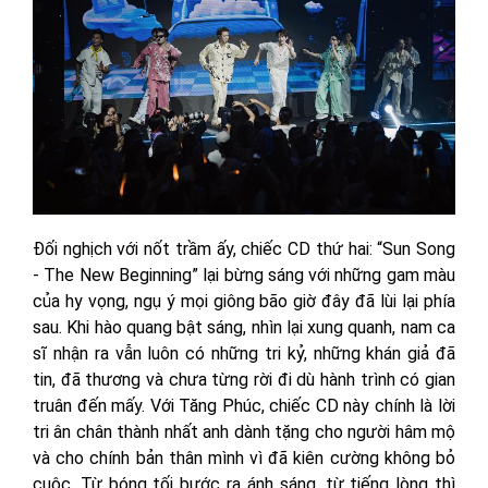
Đối nghịch với nốt trầm ấy, chiếc CD thứ hai: “Sun Song
- The New Beginning” lại bừng sáng với những gam màu
của hy vọng, ngụ ý mọi giông bão giờ đây đã lùi lại phía
sau. Khi hào quang bật sáng, nhìn lại xung quanh, nam ca
sĩ nhận ra vẫn luôn có những tri kỷ, những khán giả đã
tin, đã thương và chưa từng rời đi dù hành trình có gian
truân đến mấy. Với Tăng Phúc, chiếc CD này chính là lời
tri ân chân thành nhất anh dành tặng cho người hâm mộ
và cho chính bản thân mình vì đã kiên cường không bỏ
cuộc. Từ bóng tối bước ra ánh sáng, từ tiếng lòng thì