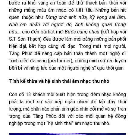
bước ra khỏi vùng an toàn để thử thách bản thân với
những mảng màu âm nhạc có tiết tấu. Những bản hit
quen thuộc như
Đừng chờ anh nữa, Kỳ vọng sai lầm,
Nhờ em nhắn với người đó, Anh không quan trọng
nữa...
cho đến bài hát mới
Bước cùng nhau
(kết hợp với
S.T Sơn Thạch) đều được làm mới bằng những bản phối
hiện đại, kết hợp cùng vũ đạo. Trong mắt mọi người,
Tăng Phúc đã nâng cấp bản thân thành một nghệ sĩ
trình diễn đa năng (performer), chứng minh sự rèn luyện
bền bỉ và năng lực của một người nghệ sĩ qua thời gian.
Tính kế thừa và hệ sinh thái âm nhạc thu nhỏ
Con số 13 khách mời xuất hiện trong đêm nhạc không
phải là một sự sắp xếp ngẫu nhiên để lấp đầy thời
lượng, mà phần nào phản ánh góc nhìn cởi mở và sự trân
trọng của Tăng Phúc đối với các mối quan hệ đồng
nghiệp trong một “hệ sinh thái” âm nhạc thu nhỏ.