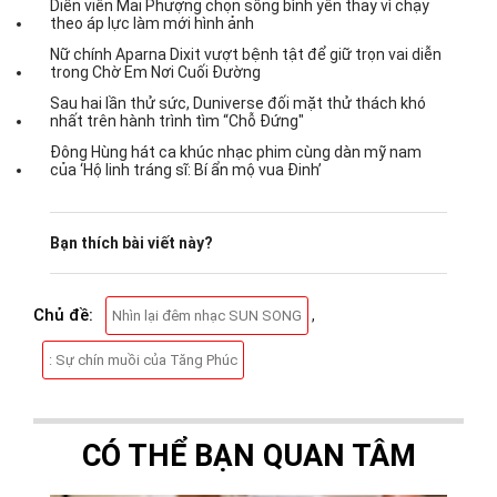
Diễn viên Mai Phượng chọn sống bình yên thay vì chạy
theo áp lực làm mới hình ảnh
Nữ chính Aparna Dixit vượt bệnh tật để giữ trọn vai diễn
trong Chờ Em Nơi Cuối Đường
Sau hai lần thử sức, Duniverse đối mặt thử thách khó
nhất trên hành trình tìm “Chỗ Đứng"
Đông Hùng hát ca khúc nhạc phim cùng dàn mỹ nam
của ‘Hộ linh tráng sĩ: Bí ẩn mộ vua Đinh’
Bạn thích bài viết này?
Chủ đề:
,
Nhìn lại đêm nhạc SUN SONG
: Sự chín muồi của Tăng Phúc
CÓ THỂ BẠN QUAN TÂM