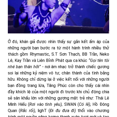
Ở đó, khán giả được nhìn thấy sự gắn kết ấm áp của
những người bạn bước ra từ một hành trình nhiều thử
thách gồm Rhymastic, S.T Sơn Thạch, BB Trần, Neko
Lê, Kay Trần và Liên Bỉnh Phát qua ca khúc
“Gọi tên tôi
nhé bạn thân hỡi”
- nơi âm nhạc trở thành chiếc gương
soi lại những kỷ niệm vô tư, chân thành của tình bằng
hữu. Không chỉ dừng lại ở việc kết nối với những người
bạn đồng trang lứa, Tăng Phúc còn cho thấy cái nhìn
đầy khích lệ của một người đi trước khi chủ động chia
sẻ sân khấu lớn với những gương mặt trẻ như: Thái Lê
Minh Hiếu (
Rơi vào tình yêu)
, SWAN (
Có lẽ)
, Hồ Đông
Quan (
Rắc rối)
, lighT (
Đi đu đưa đi)
thổi vào chương
trình một nguồn năng lượng thanh xuân tươi mới và tạo