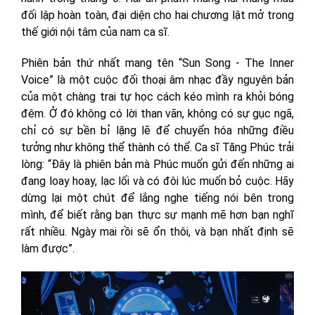
đối lập hoàn toàn, đại diện cho hai chương lật mở trong
thế giới nội tâm của nam ca sĩ.
Phiên bản thứ nhất mang tên “Sun Song - The Inner
Voice” là một cuộc đối thoại âm nhạc đầy nguyên bản
của một chàng trai tự học cách kéo mình ra khỏi bóng
đêm. Ở đó không có lời than vãn, không có sự gục ngã,
chỉ có sự bền bỉ lặng lẽ để chuyển hóa những điều
tưởng như không thể thành có thể. Ca sĩ Tăng Phúc trải
lòng: “Đây là phiên bản mà Phúc muốn gửi đến những ai
đang loay hoay, lạc lối và có đôi lúc muốn bỏ cuộc. Hãy
dừng lại một chút để lắng nghe tiếng nói bên trong
mình, để biết rằng bạn thực sự mạnh mẽ hơn bạn nghĩ
rất nhiều. Ngày mai rồi sẽ ổn thôi, và bạn nhất định sẽ
làm được”.