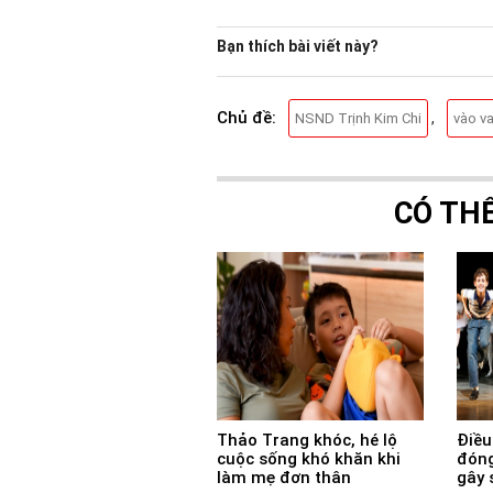
Bạn thích bài viết này?
Chủ đề:
,
NSND Trịnh Kim Chi
vào va
CÓ TH
Thảo Trang khóc, hé lộ
Điều 
cuộc sống khó khăn khi
đóng
làm mẹ đơn thân
gây 