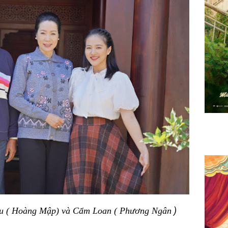
)
àu ( Hoàng Mập) và Cẩm Loan ( Phương Ngân