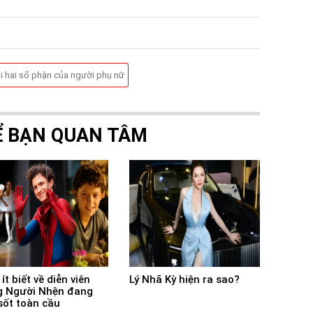
i hai số phận của người phụ nữ
Ể BẠN QUAN TÂM
ít biết về diễn viên
Lý Nhã Kỳ hiện ra sao?
 Người Nhện đang
sốt toàn cầu