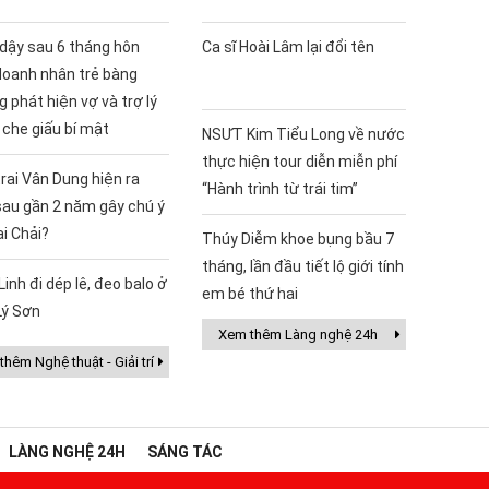
 dậy sau 6 tháng hôn
Ca sĩ Hoài Lâm lại đổi tên
doanh nhân trẻ bàng
 phát hiện vợ và trợ lý
 che giấu bí mật
NSƯT Kim Tiểu Long về nước
thực hiện tour diễn miễn phí
rai Vân Dung hiện ra
“Hành trình từ trái tim”
sau gần 2 năm gây chú ý
ai Chải?
Thúy Diễm khoe bụng bầu 7
tháng, lần đầu tiết lộ giới tính
Linh đi dép lê, đeo balo ở
em bé thứ hai
Lý Sơn
Xem thêm Làng nghệ 24h
hêm Nghệ thuật - Giải trí
LÀNG NGHỆ 24H
SÁNG TÁC