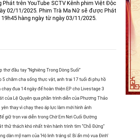
 Phát trên YouTube SCTV Kênh phim Việt Độc
gày 02/11/2025. Phim Trà Ma Nữ sẽ được Phát
 19h45 hàng ngày từ ngày 03/11/2025.
 thơ đầu tay “Nghiêng Trong Dòng Suối”
5 chăm cha sống thực vật, anh trai 17 tuổi đi phụ hồ
chạy đua 14 ngày để hoàn thiện EP cho Livestage 3
át của Lệ Quyên qua phần trình diễn của Phương Thảo
yên thay vì chạy theo áp lực làm mới hình ảnh
để giữ trọn vai diễn trong Chờ Em Nơi Cuối Đường
ặt thử thách khó nhất trên hành trình tìm “Chỗ Đứng"
 dàn mỹ nam của ‘Hộ linh tráng sĩ: Bí ẩn mộ vua Đinh’