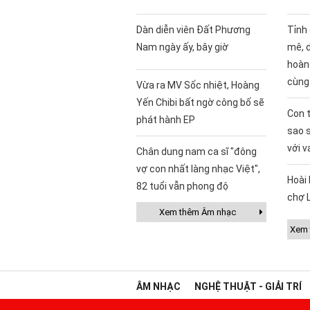
Dàn diễn viên Đất Phương
Tỉnh
Nam ngày ấy, bây giờ
mê, 
hoàng
cùng
Vừa ra MV Sốc nhiệt, Hoàng
Yến Chibi bất ngờ công bố sẽ
Con t
phát hành EP
sao 
với v
Chân dung nam ca sĩ "đông
vợ con nhất làng nhạc Việt",
Hoài 
82 tuổi vẫn phong độ
chợ 
Xem thêm Âm nhạc
Xem t
ÂM NHẠC
NGHỆ THUẬT - GIẢI TRÍ