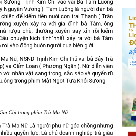
i Sương Trịnh Kim Chi vào vai Bà Tám Luông
Lý Nguyên Vương ). Tám Luông là người đàn bà
chiên để kiếm tiền nuôi con trai Thanh ( Trần
ường xuyên xảy ra với gia đình bà Tám, ông
à rượu chè, thường xuyên say xỉn rồi kiếm
u chuyện kịch tính`nhất xảy ra với bà Tám
à rơi vào động buôn người qua biên giới.
 Ma Nữ, NSND Trịnh Kim Chi thủ vai bà Bảy Trà
p) và Cẩm Loan ( Phương Ngân ). Nữ diễn viên
p với nhân vật sang trọng, sắc sảo và quyến rũ
Luông trong phim Mật Ngọt Tựa Khói Sương.
im Chi trong phim Trà Ma Nữ
im Trà Ma Nữ Là người phụ nữ góa chồng nhưng
 nhiều quyền lực. Là chủ doanh nghiệp trà giàu