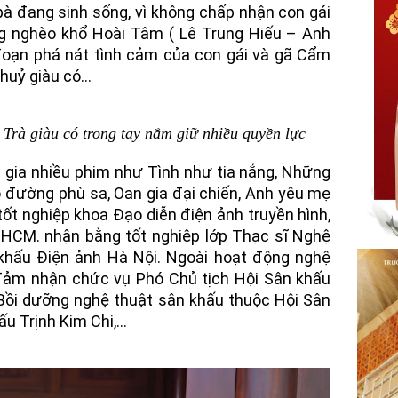
bà đang sinh sống, vì không chấp nhận con gái
g nghèo khổ Hoài Tâm ( Lê Trung Hiếu – Anh
 đoạn phá nát tình cảm của con gái và gã Cẩm
huỷ giàu có…
Trà giàu có trong tay nắm giữ nhiều quyền lực
 gia nhiều phim như Tình như tia nắng, Những
 đường phù sa, Oan gia đại chiến, Anh yêu mẹ
ốt nghiệp khoa Đạo diễn điện ảnh truyền hình,
.HCM. nhận bằng tốt nghiệp lớp Thạc sĩ Nghệ
 khấu Điện ảnh Hà Nội. Ngoài hoạt động nghệ
 đảm nhận chức vụ Phó Chủ tịch Hội Sân khấu
ồi dưỡng nghệ thuật sân khấu thuộc Hội Sân
u Trịnh Kim Chi,…