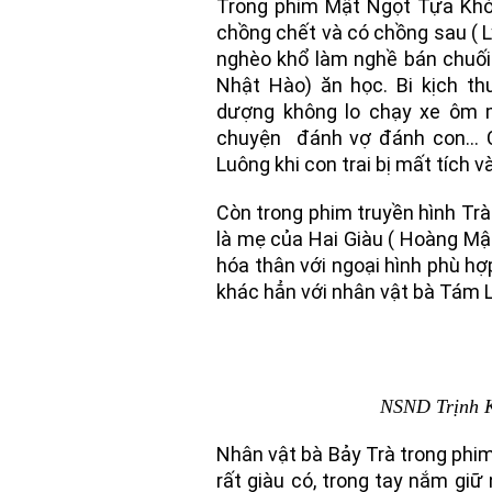
Trong phim Mật Ngọt Tựa Khó
chồng chết và có chồng sau ( 
nghèo khổ làm nghề bán chuối 
Nhật Hào) ăn học. Bi kịch th
dượng không lo chạy xe ôm m
chuyện đánh vợ đánh con… Câ
Luông khi con trai bị mất tích v
Còn trong phim truyền hình Trà
là mẹ của Hai Giàu ( Hoàng Mậ
hóa thân với ngoại hình phù hợ
khác hẳn với nhân vật bà Tám 
NSND Trịnh K
Nhân vật bà Bảy Trà trong ph
rất giàu có, trong tay nắm giữ