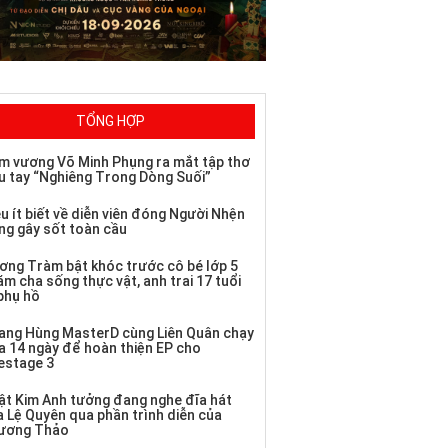
TỔNG HỢP
m vương Võ Minh Phụng ra mắt tập thơ
u tay “Nghiêng Trong Dòng Suối”
u ít biết về diễn viên đóng Người Nhện
ng gây sốt toàn cầu
ơng Tràm bật khóc trước cô bé lớp 5
m cha sống thực vật, anh trai 17 tuổi
 phụ hồ
ang Hùng MasterD cùng Liên Quân chạy
a 14 ngày để hoàn thiện EP cho
vestage 3
ật Kim Anh tưởng đang nghe đĩa hát
a Lệ Quyên qua phần trình diễn của
ương Thảo