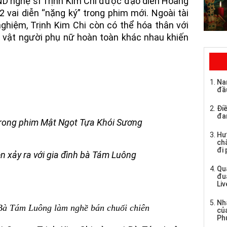
ND nghệ sĩ Trịnh Kim Chi được đạo diễn Hoàng
 vai diễn “nặng ký” trong phim mới. Ngoài tài
nghiệm, Trịnh Kim Chi còn có thể hóa thân với
n vật người phụ nữ hoàn toàn khác nhau khiến
Na
đầ
Điề
đa
trong phim Mật Ngọt Tựa Khói Sương
Hư
chă
đi
ên xảy ra với gia đình bà Tám Luông
Qu
đu
Li
Nh
 Bà Tám Luông làm nghề bán chuối chiên
củ
Ph