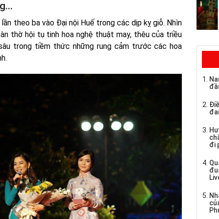
g...
ần theo ba vào Đại nội Huế trong các dịp kỵ giỗ. Nhìn
àn thờ hội tụ tinh hoa nghệ thuật may, thêu của triều
sâu trong tiềm thức những rung cảm trước các hoa
nh.
Na
đầ
Điề
đa
Hư
chă
đi
Qu
đu
Li
Nh
củ
Ph