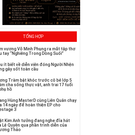
TỔNG HỢP
m vương Võ Minh Phụng ra mắt tập thơ
u tay “Nghiêng Trong Dòng Suối”
u ít biết về diễn viên đóng Người Nhện
ng gây sốt toàn cầu
ơng Tràm bật khóc trước cô bé lớp 5
m cha sống thực vật, anh trai 17 tuổi
 phụ hồ
ang Hùng MasterD cùng Liên Quân chạy
a 14 ngày để hoàn thiện EP cho
vestage 3
ật Kim Anh tưởng đang nghe đĩa hát
a Lệ Quyên qua phần trình diễn của
ương Thảo