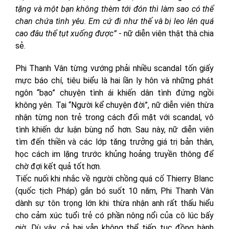
tặng và một bạn không thèm tới đón thì làm sao có thể
chan chứa tình yêu. Em cứ đi như thế và bị leo lên quá
cao đâu thể tụt xuống được”
- nữ diễn viên thật thà chia
sẻ.
Phi Thanh Vân từng vướng phải nhiều scandal tốn giấy
mực báo chí, tiêu biểu là hai lần ly hôn và những phát
ngôn “bạo” chuyện tình ái khiến dân tình đứng ngồi
không yên. Tại “Người kể chuyện đời”, nữ diễn viên thừa
nhận từng non trẻ trong cách đối mặt với scandal, vô
tình khiến dư luận bùng nổ hơn. Sau này, nữ diễn viên
tìm đến thiền và các lớp tăng trưởng giá trị bản thân,
học cách im lặng trước khủng hoảng truyền thông để
chờ đợi kết quả tốt hơn.
Tiếc nuối khi nhắc về người chồng quá cố Thierry Blanc
(quốc tịch Pháp) gắn bó suốt 10 năm, Phi Thanh Vân
dành sự tôn trọng lớn khi thừa nhận anh rất thấu hiểu
cho cảm xúc tuổi trẻ có phần nông nổi của cô lúc bấy
giờ. Dù vậy, cả hai vẫn không thể tiếp tục đồng hành