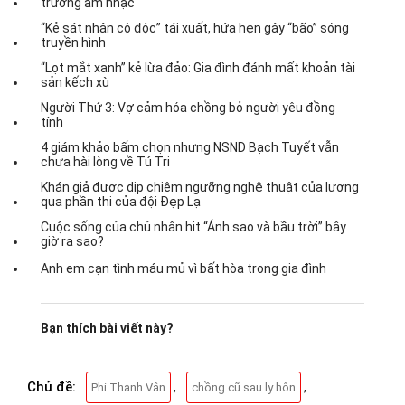
trường âm nhạc
“Kẻ sát nhân cô độc” tái xuất, hứa hẹn gây “bão” sóng
truyền hình
“Lọt mắt xanh” kẻ lừa đảo: Gia đình đánh mất khoản tài
sản kếch xù
Người Thứ 3: Vợ cảm hóa chồng bỏ người yêu đồng
tính
4 giám khảo bấm chọn nhưng NSND Bạch Tuyết vẫn
chưa hài lòng về Tú Tri
Khán giả được dịp chiêm ngưỡng nghệ thuật của lương
qua phần thi của đội Đẹp Lạ
Cuộc sống của chủ nhân hit “Ánh sao và bầu trời” bây
giờ ra sao?
Anh em cạn tình máu mủ vì bất hòa trong gia đình
Bạn thích bài viết này?
Chủ đề:
,
,
Phi Thanh Vân
chồng cũ sau ly hôn