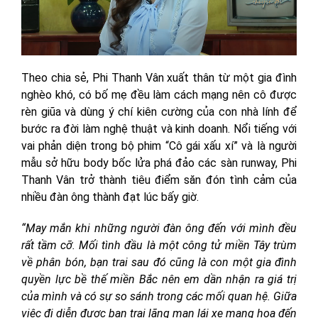
Theo chia sẻ, Phi Thanh Vân xuất thân từ một gia đình
nghèo khó, có bố mẹ đều làm cách mạng nên cô được
rèn giũa và dùng ý chí kiên cường của con nhà lính để
bước ra đời làm nghệ thuật và kinh doanh. Nổi tiếng với
vai phản diện trong bộ phim “Cô gái xấu xí” và là người
mẫu sở hữu body bốc lửa phá đảo các sàn runway, Phi
Thanh Vân trở thành tiêu điểm săn đón tình cảm của
nhiều đàn ông thành đạt lúc bấy giờ.
“May mắn khi những người đàn ông đến với mình đều
rất tầm cỡ. Mối tình đầu là một công tử miền Tây trùm
về phân bón, bạn trai sau đó cũng là con một gia đình
quyền lực bề thế miền Bắc nên em dần nhận ra giá trị
của mình và có sự so sánh trong các mối quan hệ. Giữa
việc đi diễn được bạn trai lãng mạn lái xe mang hoa đến