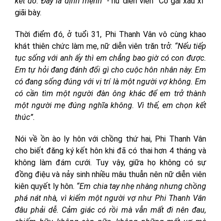
kết đó. Đấy là định mệnh” -
nữ diễn viên “Cô gái xấu xí”
giãi bày.
Thời điểm đó, ở tuổi 31, Phi Thanh Vân vô cùng khao
khát thiên chức làm mẹ, nữ diễn viên trăn trở:
“Nếu tiếp
tục sống với anh ấy thì em chẳng bao giờ có con được.
Em tự hỏi đang đánh đổi gì cho cuộc hôn nhân này. Em
có đang sống đúng với vị trí là một người vợ không. Em
có cần tìm một người đàn ông khác để em trở thành
một người mẹ đúng nghĩa không. Vì thế, em chọn kết
thúc”.
Nói về ồn ào ly hôn với chồng thứ hai, Phi Thanh Vân
cho biết đăng ký kết hôn khi đã có thai hơn 4 tháng và
không làm đám cưới. Tuy vậy, giữa họ không có sự
đồng điệu và nảy sinh nhiều mâu thuẫn nên nữ diễn viên
kiên quyết ly hôn.
“Em chia tay nhẹ nhàng nhưng chồng
phá nát nhà, vì kiếm một người vợ như Phi Thanh Vân
đâu phải dễ. Cảm giác có rồi mà vẫn mất đi nên đau,