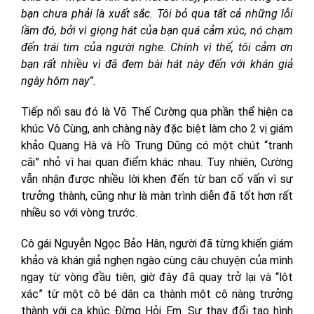
bạn chưa phải là xuất sắc. Tôi bỏ qua tất cả những lỗi
lầm đó, bởi vì giọng hát của bạn quá cảm xúc, nó chạm
đến trái tim của người nghe. Chính vì thế, tôi cảm ơn
bạn rất nhiều vì đã đem bài hát này đến với khán giả
ngày hôm nay”
.
Tiếp nối sau đó là Võ Thế Cường qua phần thể hiện ca
khúc Vô Cùng, anh chàng này đặc biệt làm cho 2 vị giám
khảo Quang Hà và Hồ Trung Dũng có một chút “tranh
cãi” nhỏ vì hai quan điểm khác nhau. Tuy nhiên, Cường
vẫn nhận được nhiều lời khen đến từ ban cố vấn vì sự
trưởng thành, cũng như là màn trình diễn đã tốt hơn rất
nhiều so với vòng trước.
Cô gái Nguyễn Ngọc Bảo Hân, người đã từng khiến giám
khảo và khán giả nghẹn ngào cùng câu chuyện của mình
ngay từ vòng đầu tiên, giờ đây đã quay trở lại và “lột
xác” từ một cô bé dân ca thành một cô nàng trưởng
thành với ca khúc Đừng Hỏi Em. Sự thay đổi tạo hình