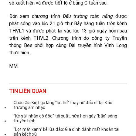
sẽ xuất hiện và được tiết lộ ở bảng C tuần sau.
Đón xem chương trình
Đấu trường toàn năng
được
phát sóng vào lúc 21 giờ thứ Bảy hàng tuần trên kênh
THVL1 và được phát lại vào lúc 13 giờ ngày hôm sau
trên kênh THVL2. Chương trình do công ty Truyền
thông Bee phối hợp cùng Đài truyền hình Vĩnh Long
thực hiện.
MM
TIN LIÊN QUAN
Châu Gia Kiệt ga lăng "lọt hố" thay nữ đấu sĩ tại Đấu
trường âm nhạc
“Kẻ sát nhân cô độc” tái xuất, hứa hẹn gây “bão” sóng
truyền hình
“Lọt mắt xanh” kẻ lừa đảo: Gia đình đánh mất khoản tài
sản kếch xù