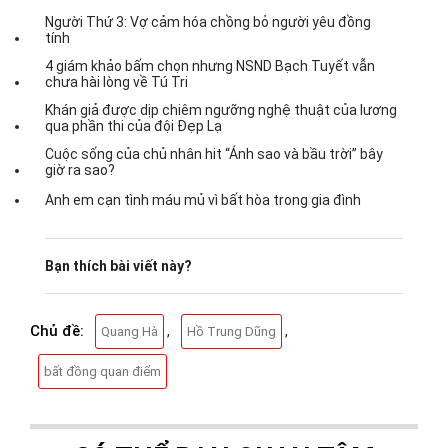
Người Thứ 3: Vợ cảm hóa chồng bỏ người yêu đồng
tính
4 giám khảo bấm chọn nhưng NSND Bạch Tuyết vẫn
chưa hài lòng về Tú Tri
Khán giả được dịp chiêm ngưỡng nghệ thuật của lương
qua phần thi của đội Đẹp Lạ
Cuộc sống của chủ nhân hit “Ánh sao và bầu trời” bây
giờ ra sao?
Anh em cạn tình máu mủ vì bất hòa trong gia đình
Bạn thích bài viết này?
Chủ đề:
,
,
Quang Hà
Hồ Trung Dũng
bất đồng quan điểm