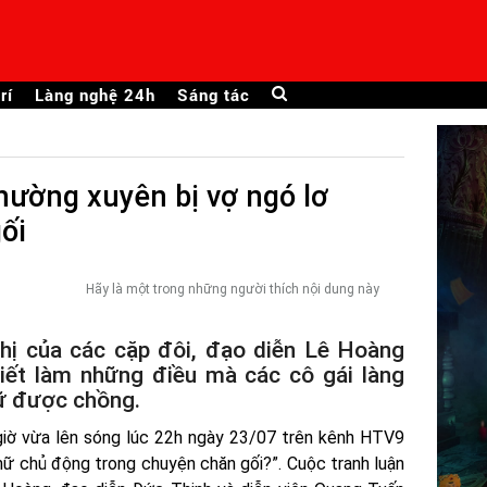
rí
Làng nghệ 24h
Sáng tác
thường xuyên bị vợ ngó lơ
ối
Hãy là một trong những người thích nội dung này
nhị của các cặp đôi, đạo diễn Lê Hoàng
biết làm những điều mà các cô gái làng
iữ được chồng.
giờ vừa lên sóng lúc 22h ngày 23/07 trên kênh HTV9
nữ chủ động trong chuyện chăn gối?”. Cuộc tranh luận