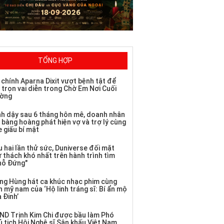
TỔNG HỢP
 chính Aparna Dixit vượt bệnh tật để
 trọn vai diễn trong Chờ Em Nơi Cuối
ờng
nh dậy sau 6 tháng hôn mê, doanh nhân
 bàng hoàng phát hiện vợ và trợ lý cùng
 giấu bí mật
 hai lần thử sức, Duniverse đối mặt
ử thách khó nhất trên hành trình tìm
hỗ Đứng"
ng Hùng hát ca khúc nhạc phim cùng
 mỹ nam của ‘Hộ linh tráng sĩ: Bí ẩn mộ
 Đinh’
ND Trịnh Kim Chi được bầu làm Phó
ủ tịch Hội Nghệ sĩ Sân khấu Việt Nam