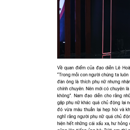
Về quan điểm của đạo diễn Lê Hoàn
“Trong mỗi con người chúng ta luôn 
đàn ông là thích phụ nữ nhưng nhận
chính chuyên. Nên mới có chuyện là 
không”. Nam đạo diễn cho rằng nhữ
gặp phụ nữ khác quá chủ động lại ng
đó vừa mâu thuẫn lại hẹp hòi và k
nghĩ rằng người phụ nữ quá chủ độn
hiện hết những cái xấu xa, hư hỏng