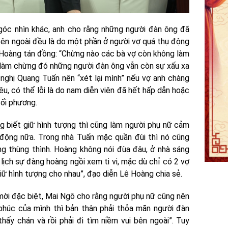
góc nhìn khác, anh cho rằng những người đàn ông đã
bên ngoài đều là do một phần ở người vợ quá thụ động
 Hoàng tán đồng: “Chừng nào các bà vợ còn không làm
 làm chừng đó những người đàn ông vẫn còn sự xấu xa
 nghị Quang Tuấn nên “xét lại mình” nếu vợ anh chàng
, có thể lỗi là do nam diễn viên đã hết hấp dẫn hoặc
ối phương.
g biết giữ hình tượng thì cũng làm người phụ nữ cảm
động nữa. Trong nhà Tuấn mặc quần đùi thì nó cũng
ng thùng thình. Hoàng không nói đùa đâu, ở nhà sáng
 lịch sự đàng hoàng ngồi xem ti vi, mặc dù chỉ có 2 vợ
ữ hình tượng cho nhau”, đạo diễn Lê Hoàng chia sẻ.
 mời đặc biệt, Mai Ngô cho rằng người phụ nữ cũng nên
phúc của mình thì bản thân phải thỏa mãn người đàn
hấy chán và rồi phải đi tìm niềm vui bên ngoài”. Tuy