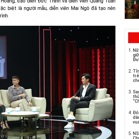
Hoàng, đạo diễn Đức Thịnh và diễn viên Quang Tuấn
ặc biệt là người mẫu, diễn viên Mai Ngô đã tạo nên
rình.
Nữ
giữ
Đư
Tỉ
trẻ
che
Sau
th
“C
Đô
dàn
vua
NS
Ch