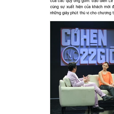
của các quý ông gồm: đạo diễn Lê 
cùng sự xuất hiện của khách mời đ
những giây phút thú vị cho chương t