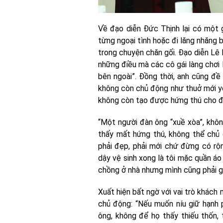
Về đạo diễn Đức Thịnh lại có một 
từng ngoại tình hoặc đi lăng nhăng 
trong chuyện chăn gối. Đạo diễn Lê
những điều mà các cô gái làng chơi
bên ngoài”. Đồng thời, anh cũng đề
không còn chủ động như thuở mới yêu
không còn tạo được hứng thú cho đ
“Một người đàn ông “xuề xòa”, khôn
thấy mất hứng thú, không thể chủ 
phải đẹp, phải mới chứ đừng có rộ
dậy vệ sinh xong là tôi mặc quần áo
chồng ở nhà nhưng mình cũng phải gi
Xuất hiện bất ngờ với vai trò khách
chủ động: “Nếu muốn níu giữ hạnh 
ông, không để họ thấy thiếu thốn, t