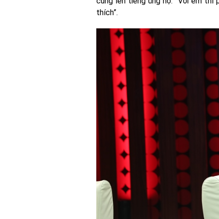
cũng lên tiếng ủng hộ: “Với em thì
thích”.