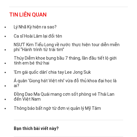
TIN LIÊN QUAN
Lý Nhã Kỳ hiện ra sao?
Ca sĩ Hoài Lâm lại đổi tên
NSƯT Kim Tiểu Long về nước thực hiện tour diễn miễn
phí “Hành trình từ trái tim”
Thúy Diễm khoe bụng bầu 7 tháng, lần đầu tiết lộ giới
tính em bé thứ hai
'Em gái quốc dân' chia tay Lee Jong Suk
Á quân 'Giọng hát Việt nhí' vừa đỗ thủ khoa đại học là
ai?
Đồng Dao Ma Quái mang cơn sốt phòng vé Thái Lan
đến Việt Nam
Thông báo bất ngờ từ đơn vị quản lý Mỹ Tâm
Bạn thích bài viết này?