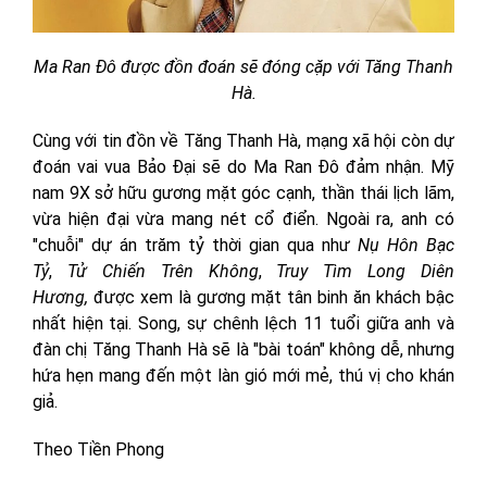
Ma Ran Đô được đồn đoán sẽ đóng cặp với Tăng Thanh
Hà.
Cùng với tin đồn về Tăng Thanh Hà, mạng xã hội còn dự
đoán vai vua Bảo Đại sẽ do Ma Ran Đô đảm nhận. Mỹ
nam 9X sở hữu gương mặt góc cạnh, thần thái lịch lãm,
vừa hiện đại vừa mang nét cổ điển. Ngoài ra, anh có
"chuỗi" dự án trăm tỷ thời gian qua như
Nụ Hôn Bạc
Tỷ
,
Tử Chiến Trên Không
,
Truy Tìm Long Diên
Hương,
được xem là gương mặt tân binh ăn khách bậc
nhất hiện tại. Song, sự chênh lệch 11 tuổi giữa anh và
đàn chị Tăng Thanh Hà sẽ là "bài toán" không dễ, nhưng
hứa hẹn mang đến một làn gió mới mẻ, thú vị cho khán
giả.
Theo Tiền Phong