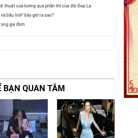
 thuật của lương qua phần thi của đội Đẹp Lạ
và bầu trời” bây giờ ra sao?
rong gia đình
Ể BẠN QUAN TÂM