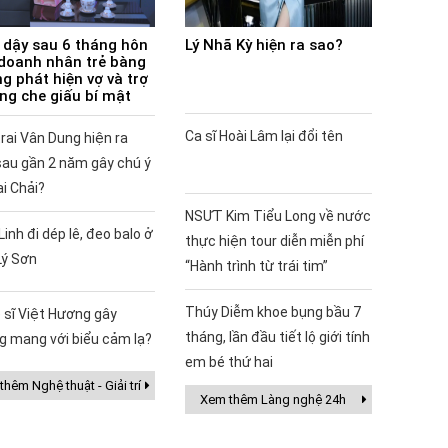
 dậy sau 6 tháng hôn
Lý Nhã Kỳ hiện ra sao?
doanh nhân trẻ bàng
g phát hiện vợ và trợ
ùng che giấu bí mật
Ca sĩ Hoài Lâm lại đổi tên
rai Vân Dung hiện ra
sau gần 2 năm gây chú ý
ai Chải?
NSƯT Kim Tiểu Long về nước
Linh đi dép lê, đeo balo ở
thực hiện tour diễn miễn phí
Lý Sơn
“Hành trình từ trái tim”
Thúy Diễm khoe bụng bầu 7
 sĩ Việt Hương gây
tháng, lần đầu tiết lộ giới tính
g mang với biểu cảm lạ?
em bé thứ hai
hêm Nghệ thuật - Giải trí
Xem thêm Làng nghệ 24h