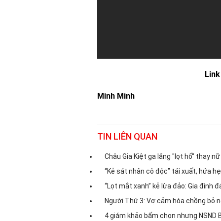
Link
Minh Minh
TIN LIÊN QUAN
Châu Gia Kiệt ga lăng "lọt hố" thay n
“Kẻ sát nhân cô độc” tái xuất, hứa h
“Lọt mắt xanh” kẻ lừa đảo: Gia đình 
Người Thứ 3: Vợ cảm hóa chồng bỏ n
4 giám khảo bấm chọn nhưng NSND Bạ