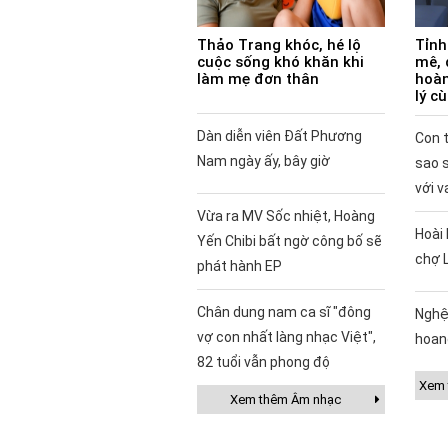
Thảo Trang khóc, hé lộ
Tỉnh
cuộc sống khó khăn khi
mê, 
làm mẹ đơn thân
hoàn
lý c
Dàn diễn viên Đất Phương
Con t
Nam ngày ấy, bây giờ
sao 
với v
Vừa ra MV Sốc nhiệt, Hoàng
Hoài 
Yến Chibi bất ngờ công bố sẽ
chợ 
phát hành EP
Chân dung nam ca sĩ "đông
Nghệ
vợ con nhất làng nhạc Việt",
hoan
82 tuổi vẫn phong độ
Xem t
Xem thêm Âm nhạc