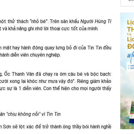
một thử thách “nhỏ bé”. Trên sân khấu
Người Hùng Tí
ất và khả năng ghi nhớ lời thoại cực tốt của mình.
n mặt hay hành động quay lưng bỏ đi của Tin Tin đều
hành diễn viên chuyên nghiệp.
ong, Ốc Thanh Vân đã chạy ra ôm cậu bé và bộc bạch:
ôi cười xong lại khóc như mưa vậy đó”. Riêng giám khảo
hực sự là 1 diễn viên. Con thể hiện cho mọi người thấy
n "chịu không nỗi" vì Tin Tin
h Sơn sẽ lột xác để trở thành ông thầy bói hành nghề