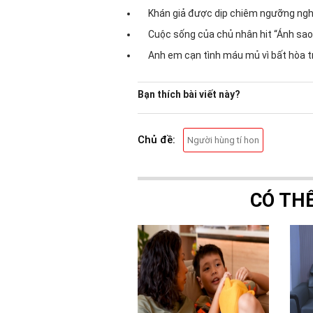
Khán giả được dịp chiêm ngưỡng nghệ
Cuộc sống của chủ nhân hit “Ánh sao 
Anh em cạn tình máu mủ vì bất hòa t
Bạn thích bài viết này?
Chủ đề:
Người hùng tí hon
CÓ TH