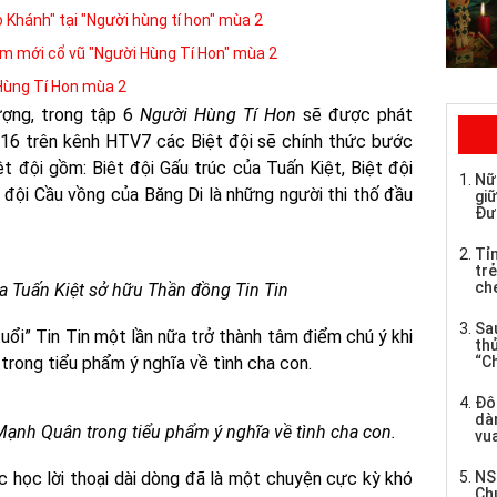
o Khánh" tại "Người hùng tí hon" mùa 2
m mới cổ vũ "Người Hùng Tí Hon" mùa 2
 Hùng Tí Hon mùa 2
ượng, trong tập 6
Người Hùng Tí Hon
sẽ được phát
16 trên kênh HTV7 các Biệt đội sẽ chính thức bước
iệt đội gồm: Biêt đội Gấu trúc của Tuấn Kiệt, Biệt đội
Nữ
t đội Cầu vồng của Băng Di là những người thi thố đầu
giữ
Đư
Tỉ
trẻ
che
ủa Tuấn Kiệt sở hữu Thần đồng Tin Tin
Sau
tuổi” Tin Tin một lần nữa trở thành tâm điểm chú ý khi
th
rong tiểu phẩm ý nghĩa về tình cha con.
“C
Đô
dàn
ạnh Quân trong tiểu phẩm ý nghĩa về tình cha con.
vua
c học lời thoại dài dòng đã là một chuyện cực kỳ khó
NS
Ch