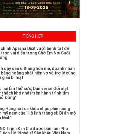
TỔNG HỢP
 chính Aparna Dixit vượt bệnh tật để
 trọn vai diễn trong Chờ Em Nơi Cuối
ờng
nh dậy sau 6 tháng hôn mê, doanh nhân
 bàng hoàng phát hiện vợ và trợ lý cùng
 giấu bí mật
 hai lần thử sức, Duniverse đối mặt
ử thách khó nhất trên hành trình tìm
hỗ Đứng"
ng Hùng hát ca khúc nhạc phim cùng
 mỹ nam của ‘Hộ linh tráng sĩ: Bí ẩn mộ
 Đinh’
ND Trịnh Kim Chi được bầu làm Phó
ủ tịch Hội Nghệ sĩ Sân khấu Việt Nam