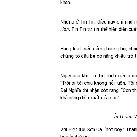
khăn.
Nhưng ở Tin Tin, điều này chỉ như 
Hon
, Tin Tin tự tin thể hiện diễn xu
Hàng loạt biểu cảm phụng phịu, nhă
chứng tỏ cậu bé có năng khiếu trở t
Ngay sau khi Tin Tin trình diễn x
“Trời ơi tôi chịu không nỗi luôn. T
Đại Nghĩa thì nhận xét rằng: “Con t
khả năng diễn xuất của con”.
Ốc Thanh Vâ
Với Biệt đội Sơn Ca, “hot boy” Than
bên lề đường.