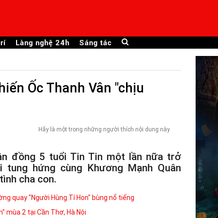
rí
Làng nghệ 24h
Sáng tác
hiến Ốc Thanh Vân "chịu
Hãy là một trong những người thích nội dung này
ần đồng 5 tuổi Tin Tin một lần nữa trở
hi tung hứng cùng Khương Mạnh Quân
tình cha con.
ường quay "Người Hùng Tí Hon" bùng nổ tiếng
" mùa 2 tại Cần Thơ, Hà Nội