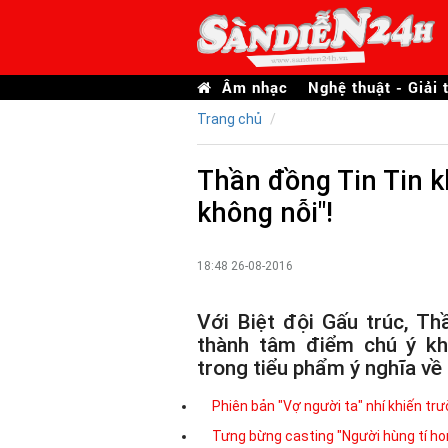
Âm nhạc
Nghệ thuật - Giải t
Trang chủ
Thần đồng Tin Tin k
không nỗi"!
18:48 26-08-2016
Với Biệt đội Gấu trúc, Th
thành tâm điểm chú ý k
trong tiểu phẩm ý nghĩa về 
Phiên bản "Vợ người ta" nhí khiến tr
Tưng bừng casting "Người hùng tí hon