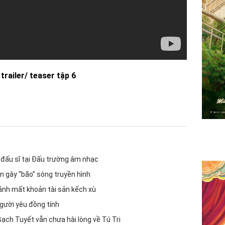
 trailer/ teaser tập 6
ữ đấu sĩ tại Đấu trường âm nhạc
ẹn gây “bão” sóng truyền hình
đánh mất khoản tài sản kếch xù
gười yêu đồng tính
ch Tuyết vẫn chưa hài lòng về Tú Tri