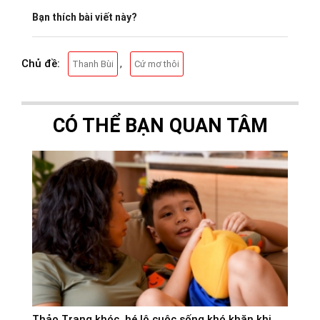
Bạn thích bài viết này?
Chủ đề:
,
Thanh Bùi
Cứ mơ thôi
CÓ THỂ BẠN QUAN TÂM
Thảo Trang khóc, hé lộ cuộc sống khó khăn khi