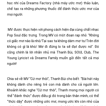
học nhí của Dreams Factory (nhà máy ước mơ) thảo luận,
chế tạo ra những phương thuốc để đánh thức ước mơ của
mọi người.
MV được thực hiện với phong cách hiện đại cùng chất nhạc
Pop Soul đặc trưng. Trong MV có một đoạn rap nhỏ: “Không
có giấc mơ nào là nhỏ/Tại sao ta không dám mơ to/Trên đời
không có gì là khó/ Mơ đi đừng lo ta sẽ đạt được nó”. Đó
cũng chính là lời nhắn nhủ mà Thanh Bùi, SOUL Club, The
Young Lyricist và Dreams Family muốn gửi đến tất cả mọi
người!
Chia sẻ về MV “Cứ mơ thôi”, Thanh Bùi cho biết: “Bài hát này
không dành cho riêng trẻ con mà dành cho cả người lớn.
Khoảnh khắc nghe “Cứ mơ thôi”, Thanh mong mọi người có
thể “đánh thức” được điều gì đó trong bản thân mình, có thể
“thức dậy” được những ước mơ, mong ước khi còn nhỏ của