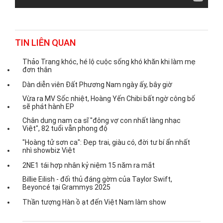
TIN LIÊN QUAN
Thảo Trang khóc, hé lộ cuộc sống khó khăn khi làm mẹ
đơn thân
Dàn diễn viên Đất Phương Nam ngày ấy, bây giờ
Vừa ra MV Sốc nhiệt, Hoàng Yến Chibi bất ngờ công bố
sẽ phát hành EP
Chân dung nam ca sĩ "đông vợ con nhất làng nhạc
Việt", 82 tuổi vẫn phong độ
"Hoàng tử sơn ca": Đẹp trai, giàu có, đời tư bí ẩn nhất
nhì showbiz Việt
2NE1 tái hợp nhân kỷ niệm 15 năm ra mắt
Billie Eilish - đối thủ đáng gờm của Taylor Swift,
Beyoncé tại Grammys 2025
Thần tượng Hàn ồ ạt đến Việt Nam làm show