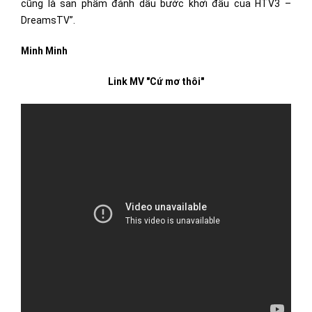
cũng là sản phẩm đánh dấu bước khởi đầu của HTV3 –
DreamsTV”.
Minh Minh
Link MV "Cứ mơ thôi"