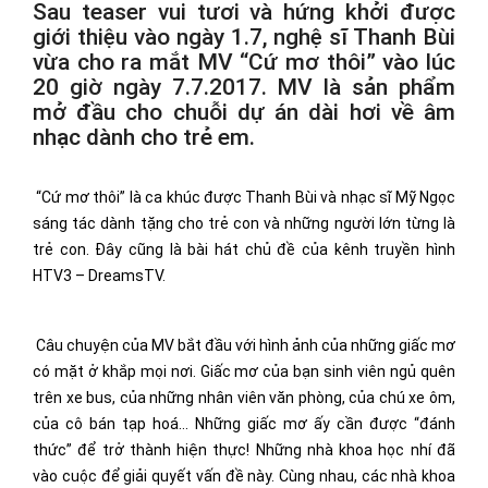
Sau teaser vui tươi và hứng khởi được
giới thiệu vào ngày 1.7, nghệ sĩ Thanh Bùi
vừa cho ra mắt MV “Cứ mơ thôi” vào lúc
20 giờ ngày 7.7.2017. MV là sản phẩm
mở đầu cho chuỗi dự án dài hơi về âm
nhạc dành cho trẻ em.
“Cứ mơ thôi” là ca khúc được Thanh Bùi và nhạc sĩ Mỹ Ngọc
sáng tác dành tặng cho trẻ con và những người lớn từng là
trẻ con. Đây cũng là bài hát chủ đề của kênh truyền hình
HTV3 – DreamsTV.
Câu chuyện của MV bắt đầu với hình ảnh của những giấc mơ
có mặt ở khắp mọi nơi. Giấc mơ của bạn sinh viên ngủ quên
trên xe bus, của những nhân viên văn phòng, của chú xe ôm,
của cô bán tạp hoá… Những giấc mơ ấy cần được “đánh
thức” để trở thành hiện thực! Những nhà khoa học nhí đã
vào cuộc để giải quyết vấn đề này. Cùng nhau, các nhà khoa