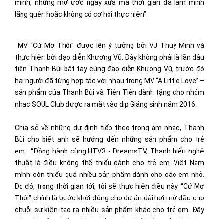
mình, những mơ ước ngày xưa mà thời gian đã làm mình
lãng quên hoặc không có cơ hội thực hiện”.
MV “Cứ Mơ Thôi” được lên ý tưởng bởi VJ Thuỳ Minh và
thực hiện bởi đạo diễn Khương Vũ. Đây không phải là lần đầu
tiên Thanh Bùi bắt tay cùng đạo diễn Khương Vũ, trước đó
hai người đã từng hợp tác với nhau trong MV “A Little Love” –
sản phẩm của Thanh Bùi và Tiên Tiên dành tặng cho nhóm
nhạc SOUL Club được ra mắt vào dịp Giáng sinh năm 2016.
Chia sẻ về những dự định tiếp theo trong âm nhạc, Thanh
Bùi cho biết anh sẽ hướng đến những sản phẩm cho trẻ
em: “Đồng hành cùng HTV3 - DreamsTV, Thanh hiểu nghệ
thuật là điều không thế thiếu dành cho trẻ em. Việt Nam
mình còn thiếu quá nhiều sản phẩm dành cho các em nhỏ.
Do đó, trong thời gian tới, tôi sẽ thực hiện điều này. “Cứ Mơ
Thôi” chính là bước khởi động cho dự án dài hơi mở đầu cho
chuỗi sự kiện tạo ra nhiều sản phẩm khác cho trẻ em. Đây