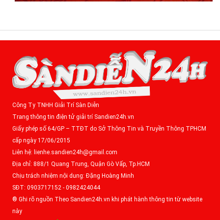
Công Ty TNHH Giải Trí Sàn Diễn
Trang thông tin điện tử giải trí Sandien24h.vn
Giấy phép số 64/GP – TTĐT do Sở Thông Tin và Truyền Thông TPHCM
cấp ngày 17/06/2015
Liên hệ: lienhe.sandien24h@gmail.com
Địa chỉ: 888/1 Quang Trung, Quận Gò Vấp, Tp.HCM
Chịu trách nhiệm nội dung: Đặng Hoàng Minh
SĐT: 0903717152 - 0982424044
® Ghi rõ nguồn Theo Sandien24h.vn khi phát hành thông tin từ website
này