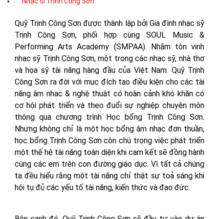
Nhạc sĩ Trịnh Công Sơn
Quỹ Trịnh Công Sơn được thành lập bởi Gia đình nhạc sỹ
Trịnh Công Sơn, phối hợp cùng SOUL Music &
Performing Arts Academy (SMPAA). Nhằm tôn vinh
nhạc sỹ Trịnh Công Sơn, một trong các nhạc sỹ, nhà thơ
và họa sỹ tài năng hàng đầu của Việt Nam. Quỹ Trịnh
Công Sơn ra đời với mục đích tạo điều kiện cho các tài
năng âm nhạc & nghệ thuật có hoàn cảnh khó khăn có
cơ hội phát triển và theo đuổi sự nghiệp chuyên môn
thông qua chương trình Học bổng Trịnh Công Sơn.
Nhưng không chỉ là một học bổng âm nhạc đơn thuần,
học bổng Trịnh Công Sơn còn chú trọng việc phát triển
một thế hệ tài năng toàn diện khi cam kết sẽ đồng hành
cùng các em trên con đường giáo dục. Vì tất cả chúng
ta đều hiểu rằng một tài năng chỉ thật sự toả sáng khi
hội tụ đủ các yếu tố tài năng, kiến thức và đạo đức.
Bên cạnh đó, Quỹ Trịnh Công Sơn sẽ đầu tư vào dự án