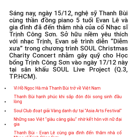
Sáng nay, ngày 15/12, nghệ sỹ Thanh Bùi
cùng thần đồng piano 5 tuổi Evan Lê và
gia đình đã đến thăm nhà của cố Nhạc sĩ
Trịnh Công Sơn. Sở hữu niềm yêu thích
với nhạc Trịnh, Evan sẽ trình diễn “Diễm
xưa” trong chương trình SOUL Christmas
Charity Concert nhằm gây quỹ cho Học
bổng Trịnh Công Sơn vào ngày 17/12 này
tại sân khấu SOUL Live Project (Q.3,
TP.HCM).
Vì Hồ Ngọc Hà mà Thanh Bùi trở về Việt Nam
Thanh Bùi hạnh phúc khi sắp đón đôi song sinh đầu
lòng
Soul Club đoạt giải Vàng danh dự tại "Asia Arts Festival"
Những sao Việt "giàu càng giàu" nhờ kết hôn với nữ đại
gia
Thanh Bùi - Evan Lê cùng gia đình đến thăm nhà cố