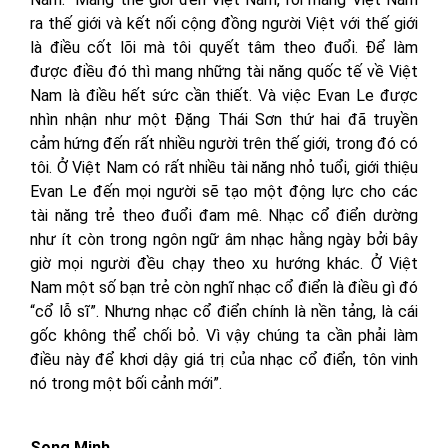
ra thế giới và kết nối cộng đồng người Việt với thế giới
là điều cốt lõi mà tôi quyết tâm theo đuổi. Để làm
được điều đó thì mang những tài năng quốc tế về Việt
Nam là điều hết sức cần thiết. Và việc Evan Le được
nhìn nhận như một Đặng Thái Sơn thứ hai đã truyền
cảm hứng đến rất nhiều người trên thế giới, trong đó có
tôi. Ở Việt Nam có rất nhiều tài năng nhỏ tuổi, giới thiệu
Evan Le đến mọi người sẽ tạo một động lực cho các
tài năng trẻ theo đuổi đam mê. Nhạc cổ điển dường
như ít còn trong ngôn ngữ âm nhạc hằng ngày bởi bây
giờ mọi người đều chạy theo xu hướng khác. Ở Việt
Nam một số bạn trẻ còn nghĩ nhạc cổ điển là điều gì đó
“cổ lỗ sĩ”. Nhưng nhạc cổ điển chính là nền tảng, là cái
gốc không thể chối bỏ. Vì vậy chúng ta cần phải làm
điều này để khơi dậy giá trị của nhạc cổ điển, tôn vinh
nó trong một bối cảnh mới”.
Song Minh