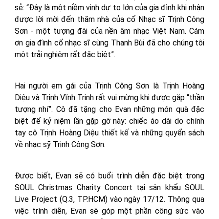
sẻ: “Đây là một niềm vinh dự to lớn của gia đình khi nhận
được lời mời đến thăm nhà của cố Nhạc sĩ Trịnh Công
Sơn - một tượng đài của nền âm nhạc Việt Nam. Cám
ơn gia đình cố nhạc sĩ cùng Thanh Bùi đã cho chúng tôi
một trải nghiệm rất đặc biệt”.
Hai người em gái của Trịnh Công Sơn là Trịnh Hoàng
Diệu và Trịnh Vĩnh Trinh rất vui mừng khi được gặp “thần
tượng nhí”. Cô đã tặng cho Evan những món quà đặc
biệt để kỷ niệm lần gặp gỡ này: chiếc áo dài do chính
tay cô Trịnh Hoàng Diệu thiết kế và những quyển sách
về nhạc sỹ Trịnh Công Sơn.
Được biết, Evan sẽ có buổi trình diễn đặc biệt trong
SOUL Christmas Charity Concert tại sân khấu SOUL
Live Project (Q.3, TP.HCM) vào ngày 17/12. Thông qua
việc trình diễn, Evan sẽ góp một phần công sức vào