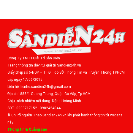
Công Ty TNHH Giải Trí Sàn Diễn
Trang thông tin điện tử giải trí Sandien24h.vn
Giấy phép số 64/GP – TTĐT do Sở Thông Tin và Truyền Thông TPHCM
cấp ngày 17/06/2015
Liên hệ: lienhe.sandien24h@gmail.com
Địa chỉ: 888/1 Quang Trung, Quận Gò Vấp, Tp.HCM
Chịu trách nhiệm nội dung: Đặng Hoàng Minh
SĐT: 0903717152 - 0982424044
® Ghi rõ nguồn Theo Sandien24h.vn khi phát hành thông tin từ website
này
Thông tin & Quảng cáo