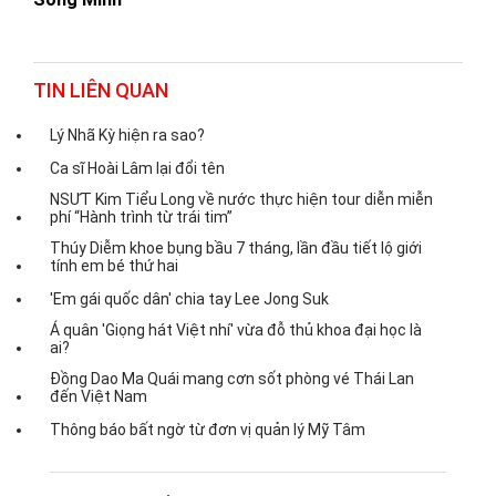
TIN LIÊN QUAN
Lý Nhã Kỳ hiện ra sao?
Ca sĩ Hoài Lâm lại đổi tên
NSƯT Kim Tiểu Long về nước thực hiện tour diễn miễn
phí “Hành trình từ trái tim”
Thúy Diễm khoe bụng bầu 7 tháng, lần đầu tiết lộ giới
tính em bé thứ hai
'Em gái quốc dân' chia tay Lee Jong Suk
Á quân 'Giọng hát Việt nhí' vừa đỗ thủ khoa đại học là
ai?
Đồng Dao Ma Quái mang cơn sốt phòng vé Thái Lan
đến Việt Nam
Thông báo bất ngờ từ đơn vị quản lý Mỹ Tâm