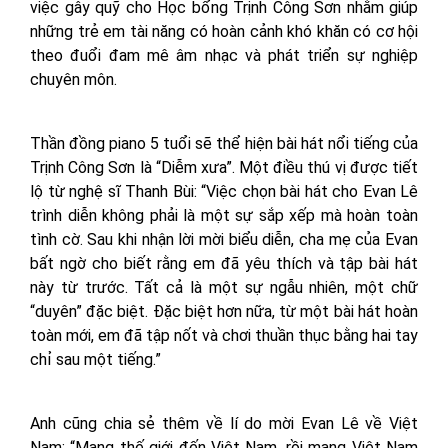
việc gây quỹ cho Học bổng Trịnh Công Sơn nhằm giúp
những trẻ em tài năng có hoàn cảnh khó khăn có cơ hội
theo đuổi đam mê âm nhạc và phát triển sự nghiệp
chuyên môn.
Thần đồng piano 5 tuổi sẽ thể hiện bài hát nổi tiếng của
Trịnh Công Sơn là “Diễm xưa”. Một điều thú vị được tiết
lộ từ nghệ sĩ Thanh Bùi: “Việc chọn bài hát cho Evan Lê
trình diễn không phải là một sự sắp xếp mà hoàn toàn
tình cờ. Sau khi nhận lời mời biểu diễn, cha mẹ của Evan
bất ngờ cho biết rằng em đã yêu thích và tập bài hát
này từ trước. Tất cả là một sự ngẫu nhiên, một chữ
“duyên” đặc biệt. Đặc biệt hơn nữa, từ một bài hát hoàn
toàn mới, em đã tập nốt và chơi thuần thục bằng hai tay
chỉ sau một tiếng.”
Anh cũng chia sẻ thêm về lí do mời Evan Lê về Việt
Nam: “Mang thế giới đến Việt Nam, rồi mang Việt Nam