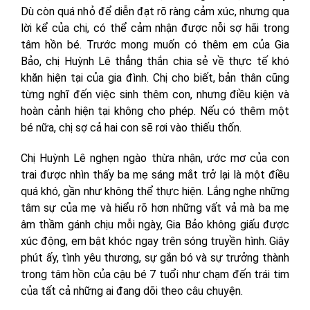
Dù còn quá nhỏ để diễn đạt rõ ràng cảm xúc, nhưng qua
lời kể của chị, có thể cảm nhận được nỗi sợ hãi trong
tâm hồn bé. Trước mong muốn có thêm em của Gia
Bảo, chị Huỳnh Lê thẳng thắn chia sẻ về thực tế khó
khăn hiện tại của gia đình. Chị cho biết, bản thân cũng
từng nghĩ đến việc sinh thêm con, nhưng điều kiện và
hoàn cảnh hiện tại không cho phép. Nếu có thêm một
bé nữa, chị sợ cả hai con sẽ rơi vào thiếu thốn.
Chị Huỳnh Lê nghẹn ngào thừa nhận, ước mơ của con
trai được nhìn thấy ba mẹ sáng mắt trở lại là một điều
quá khó, gần như không thể thực hiện. Lắng nghe những
tâm sự của mẹ và hiểu rõ hơn những vất vả mà ba mẹ
âm thầm gánh chịu mỗi ngày, Gia Bảo không giấu được
xúc động, em bật khóc ngay trên sóng truyền hình. Giây
phút ấy, tình yêu thương, sự gắn bó và sự trưởng thành
trong tâm hồn của cậu bé 7 tuổi như chạm đến trái tim
của tất cả những ai đang dõi theo câu chuyện.