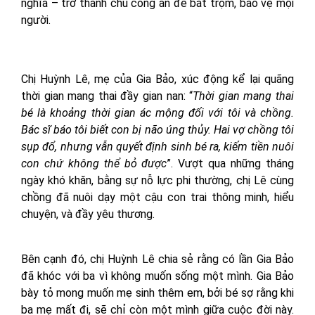
nghĩa – trở thành chú công an để bắt trộm, bảo vệ mọi
người.
Chị Huỳnh Lê, mẹ của Gia Bảo, xúc động kể lại quãng
thời gian mang thai đầy gian nan: “
Thời gian mang thai
bé là khoảng thời gian ác mộng đối với tôi và chồng.
Bác sĩ báo tôi biết con bị não úng thủy. Hai vợ chồng tôi
sụp đổ, nhưng vẫn quyết định sinh bé ra, kiếm tiền nuôi
con chứ không thể bỏ được
”. Vượt qua những tháng
ngày khó khăn, bằng sự nỗ lực phi thường, chị Lê cùng
chồng đã nuôi dạy một cậu con trai thông minh, hiểu
chuyện, và đầy yêu thương.
Bên cạnh đó, chị Huỳnh Lê chia sẻ rằng có lần Gia Bảo
đã khóc với ba vì không muốn sống một mình. Gia Bảo
bày tỏ mong muốn mẹ sinh thêm em, bởi bé sợ rằng khi
ba mẹ mất đi, sẽ chỉ còn một mình giữa cuộc đời này.