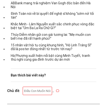
ABBank mang trải nghiệm Van Gogh độc bản đến Hà
Nội
Đình Toàn nói về bí quyết để nghệ sĩ không “sớm nở tối
tàn”
Khắc Minh - Lâm Nguyễn xuất sắc chinh phục vòng đặc
biệt tại “Úm Ba La Ra Chữ Gì?”
Thúy Diễm nhắn gửi con gái tương lai: "Mẹ muốn con
biết mẹ đã rất hạnh phúc!"
15 nhân vật hội tụ cùng khung hình, “Hộ Linh Tráng Sĩ”
đã là poster đông nhất từ trước tới nay?
Hà Phương xuất hiện nổi bật cùng Minh Tuyết, tranh
thủ nghỉ cùng gia đình trước dự án mới
Bạn thích bài viết này?
Chủ đề:
,
Điều Con Muốn Nói