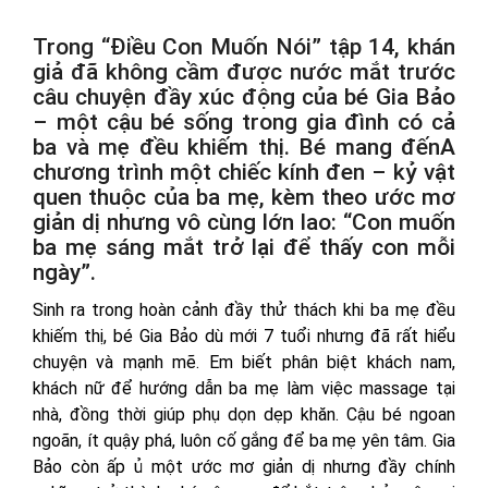
Trong “Điều Con Muốn Nói” tập 14, khán
giả đã không cầm được nước mắt trước
câu chuyện đầy xúc động của bé Gia Bảo
– một cậu bé sống trong gia đình có cả
ba và mẹ đều khiếm thị. Bé mang đếnA
chương trình một chiếc kính đen – kỷ vật
quen thuộc của ba mẹ, kèm theo ước mơ
giản dị nhưng vô cùng lớn lao: “Con muốn
ba mẹ sáng mắt trở lại để thấy con mỗi
ngày”.
Sinh ra trong hoàn cảnh đầy thử thách khi ba mẹ đều
khiếm thị, bé Gia Bảo dù mới 7 tuổi nhưng đã rất hiểu
chuyện và mạnh mẽ. Em biết phân biệt khách nam,
khách nữ để hướng dẫn ba mẹ làm việc massage tại
nhà, đồng thời giúp phụ dọn dẹp khăn. Cậu bé ngoan
ngoãn, ít quậy phá, luôn cố gắng để ba mẹ yên tâm. Gia
Bảo còn ấp ủ một ước mơ giản dị nhưng đầy chính