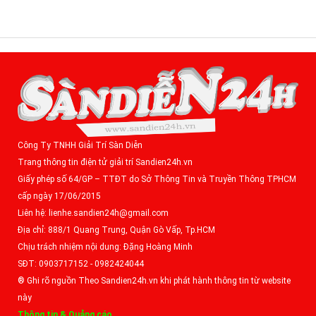
Công Ty TNHH Giải Trí Sàn Diễn
Trang thông tin điện tử giải trí Sandien24h.vn
Giấy phép số 64/GP – TTĐT do Sở Thông Tin và Truyền Thông TPHCM
cấp ngày 17/06/2015
Liên hệ: lienhe.sandien24h@gmail.com
Địa chỉ: 888/1 Quang Trung, Quận Gò Vấp, Tp.HCM
Chịu trách nhiệm nội dung: Đặng Hoàng Minh
SĐT: 0903717152 - 0982424044
® Ghi rõ nguồn Theo Sandien24h.vn khi phát hành thông tin từ website
này
Thông tin & Quảng cáo