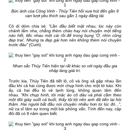
Bức ảnh của Công Vinh -
Thủy Tiên
hồi xưa hút đến gần 9
vạn lượt yêu thích sau gần 1 ngày đăng tải.
Cô dí dỏm chia sẻ:
"Lần đầu biết mặt nhau, lúc này còn
chảnh lắm nha, chẳng thèm chào hay nói chuyện một tiếng
nào hết, liếc nhau một cái rồi để trong bụng 'Ờ, nhìn cũng
đẹp trai'. Nhưng ta đẹp gái hơn nên không thèm nói chuyện
trước đâu"
(Cười).
Nhan sắc Thủy Tiên hiện tại rất khác so với ngày đầu gia
nhập làng giải trí.
Trước kia, Thủy Tiên đã tiết lộ, cô và ông xã gặp nhau lần
đầu khi cả hai cùng được mời chụp hình cho một tờ báo. Khi
ấy, cả hai đều tỏ vẻ lạnh lùng, không quan tâm đến
nhau.
"Khi chụp hình, tôi mặc áo cô dâu và phải cầm theo
một đôi giày suốt cả buổi, thấy tội tội nên anh đã tiến lại hỏi
thăm. Hai người bắt đầu nói chuyện nhiều hơn từ lúc đó..."
,
nữ ca sĩ tâm sự trong một bài phỏng vấn. Tính đến nay, cặp
đôi đã có 8 năm quen biết.