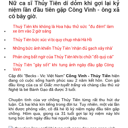
Nữ ca sĩ Thủy Tiên dí dỏm khi gợi lại kỷ
niệm lần đầu tiên gặp Công Vinh - ông xã
cô bây giờ.
Thuỳ Tiên khi không là Hoa hậu thử sức “đu đêm” làm
xe ôm vào 2 giờ sáng
Thủy Tiên bức xúc vì bị quy chụp nhái Hà Hồ
Những bức ảnh khiến Thủy Tiên 'nhận đủ gạch xây nhà'
Phản ứng bất ngờ của Thủy Tiên khi bị chửi "đồ quỷ cái"
Thủy Tiên "gây sốt" khi tung ảnh ngày đầu gặp Công
Vinh
Cặp đôi "Becks - Vic Việt Nam"
Công Vinh - Thủy Tiên
hiện
đang có cuộc sống hạnh phúc sau 2 năm kết hôn. Con gái
đầu lòng của ca sĩ
Giấc mơ tuyết trắng
và chàng cầu thủ xứ
Nghệ là bé Bánh Gạo đã được 3 tuổi.
Chuyện tình của vợ chồng Thủy Tiên từng rất thu hút dư
luận. Cả hai khá kín tiếng trong đời tư. Tuy nhiên, một vài lần
khi được phỏng vấn, cô đã hé lộ kỷ niệm ngày đầu tiên gặp
chồng. Hôm qua, giọng ca 31 tuổi gợi lại kỷ niệm này khi
tung bức ảnh ngày đầu hai người gặp nhau.