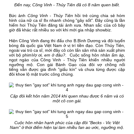
Đến nay, Công Vinh - Thủy Tiên đã có 8 năm quen biết.
Bức ảnh
Công Vinh - Thủy Tiên
hồi trẻ cùng chia sẻ hóm
hỉnh của nữ ca sĩ 8x nhanh chóng "gây sốt". Đây cũng là lần
hiếm hoi Thủy Tiên đăng tải ảnh xưa. Nhan sắc của cô bây
giờ đã khác rất nhiều so với khi mới gia nhập showbiz.
Hiện Công Vinh đang thi đấu cho B.Bình Dương và đội tuyển
bóng đá quốc gia Việt Nam ở vị trí tiền đạo. Còn Thủy Tiên,
ngoài vai trò ca sĩ, mới đây cô còn lấn sân nhà sản xuất phim
với bộ phim
Vợ ơi, em ở đâu?
. Cuộc sống hôn nhân ấm áp,
ngọt ngào của Công Vinh - Thủy Tiên khiến nhiều người
ngưỡng mộ. Con gái Bánh Gạo của đôi vợ chồng nổi
tiếng vẫn được gia đình "giấu kín" và chưa từng được cặp
đôi khoe lộ mặt trước công chúng.
Cặp đôi kết hôn năm 2014 khi quen nhau được 6 năm và có
một cô con gái.
Cuộc hôn nhân hạnh phúc của cặp đôi "Becks - Vic Việt
Nam" ở thời điểm hiện tại làm nhiều fan ao ước, ngưỡng mộ.