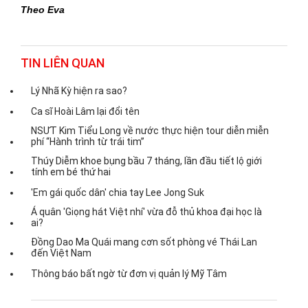
Theo Eva
TIN LIÊN QUAN
Lý Nhã Kỳ hiện ra sao?
Ca sĩ Hoài Lâm lại đổi tên
NSƯT Kim Tiểu Long về nước thực hiện tour diễn miễn
phí “Hành trình từ trái tim”
Thúy Diễm khoe bụng bầu 7 tháng, lần đầu tiết lộ giới
tính em bé thứ hai
'Em gái quốc dân' chia tay Lee Jong Suk
Á quân 'Giọng hát Việt nhí' vừa đỗ thủ khoa đại học là
ai?
Đồng Dao Ma Quái mang cơn sốt phòng vé Thái Lan
đến Việt Nam
Thông báo bất ngờ từ đơn vị quản lý Mỹ Tâm