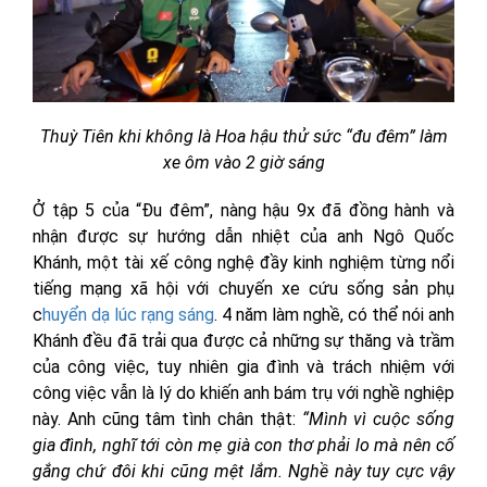
Thuỳ Tiên khi không là Hoa hậu thử sức “đu đêm” làm
xe ôm vào 2 giờ sáng
Ở tập 5 của “Đu đêm”, nàng hậu 9x đã đồng hành và
nhận được sự hướng dẫn nhiệt của anh Ngô Quốc
Khánh, một tài xế công nghệ đầy kinh nghiệm từng nổi
tiếng mạng xã hội với chuyến xe cứu sống sản phụ
c
huyển dạ lúc rạng sáng
. 4 năm làm nghề, có thể nói anh
Khánh đều đã trải qua được cả những sự thăng và trầm
của công việc, tuy nhiên gia đình và trách nhiệm với
công việc vẫn là lý do khiến anh bám trụ với nghề nghiệp
này. Anh cũng tâm tình chân thật:
“Mình vì cuộc sống
gia đình, nghĩ tới còn mẹ già con thơ phải lo mà nên cố
gắng chứ đôi khi cũng mệt lắm. Nghề này tuy cực vậy