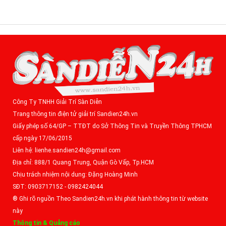
Công Ty TNHH Giải Trí Sàn Diễn
Trang thông tin điện tử giải trí Sandien24h.vn
Giấy phép số 64/GP – TTĐT do Sở Thông Tin và Truyền Thông TPHCM
cấp ngày 17/06/2015
Liên hệ: lienhe.sandien24h@gmail.com
Địa chỉ: 888/1 Quang Trung, Quận Gò Vấp, Tp.HCM
Chịu trách nhiệm nội dung: Đặng Hoàng Minh
SĐT: 0903717152 - 0982424044
® Ghi rõ nguồn Theo Sandien24h.vn khi phát hành thông tin từ website
này
Thông tin & Quảng cáo