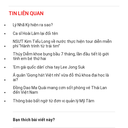
TIN LIÊN QUAN
Lý Nhã Kỳ hiện ra sao?
Ca sĩ Hoài Lâm lại đổi tên
NSƯT Kim Tiểu Long về nước thực hiện tour diễn miễn
phí “Hành trình từ trái tim”
Thúy Diễm khoe bụng bầu 7 tháng, lần đầu tiết lộ giới
tính em bé thứ hai
'Em gái quốc dân' chia tay Lee Jong Suk
Á quân 'Giọng hát Việt nhí' vừa đỗ thủ khoa đại học là
ai?
Đồng Dao Ma Quái mang cơn sốt phòng vé Thái Lan
đến Việt Nam
Thông báo bất ngờ từ đơn vị quản lý Mỹ Tâm
Bạn thích bài viết này?